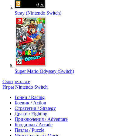
Stray (Nintendo Switch)
Super Mario Odyssey (Switch)
Смотреть все
Игры Nintendo Switch
Гонки / Racing
Боевик / Action
Стратегии / Strategy
Драки / Fighting
Приключения / Adventure
Бродилки / Arcade
Пазлы / Puzzle
Музыкальные / Music