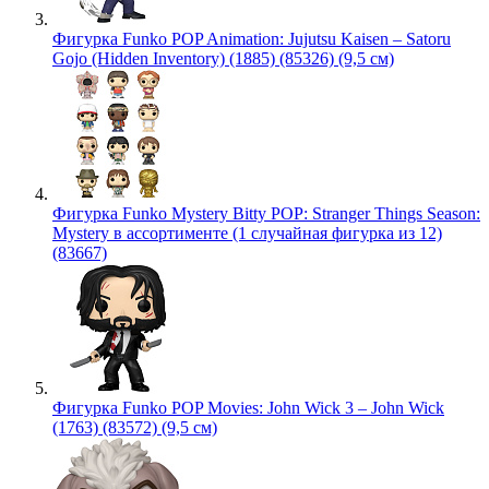
Фигурка Funko POP Animation: Jujutsu Kaisen – Satoru
Gojo (Hidden Inventory) (1885) (85326) (9,5 см)
Фигурка Funko Mystery Bitty POP: Stranger Things Season:
Mystery в ассортименте (1 случайная фигурка из 12)
(83667)
Фигурка Funko POP Movies: John Wick 3 – John Wick
(1763) (83572) (9,5 см)