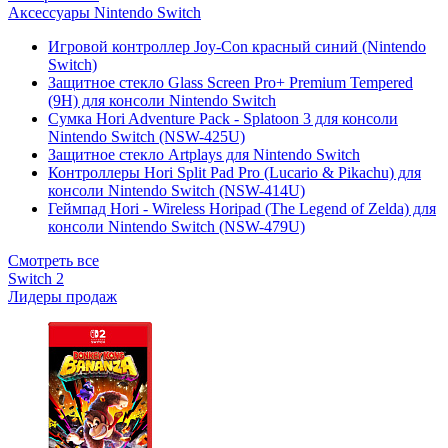
Аксессуары Nintendo Switch
Игровой контроллер Joy-Con красный синий (Nintendo
Switch)
Защитное стекло Glass Screen Pro+ Premium Tempered
(9H) для консоли Nintendo Switch
Сумка Hori Adventure Pack - Splatoon 3 для консоли
Nintendo Switch (NSW-425U)
Защитное стекло Artplays для Nintendo Switch
Контроллеры Hori Split Pad Pro (Lucario & Pikachu) для
консоли Nintendo Switch (NSW-414U)
Геймпад Hori - Wireless Horipad (The Legend of Zelda) для
консоли Nintendo Switch (NSW-479U)
Смотреть все
Switch 2
Лидеры продаж