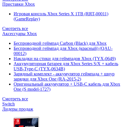
Приставки Xbox
Игровая консоль Xbox Series X 1TB (RRT-00011)
(GameReplay)
Смотреть все
Аксессуары Xbox
Беспроводной геймпад Carbon (Black) для Xbox
Беспроводной геймпад для Xbox (красный) (QAU-
00012)
Накладки на стики для геймпадов Xbox (TYX-0649)
Аккумуляторная батарея для Xbox Series S/X + кабель
USB-Type-C (TYX-0634B)
Зарядный комплект - аккумулятор геймпада + шнур
зарядки для Xbox One (RA-2015-2)
Оригинальный аккумулятор + USB-C кабель для Xbox
One (S model-1727)
Смотреть все
Switch
Лидеры продаж