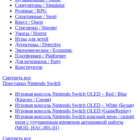
Симуляторы / Simulator
Ролевые / RPG
Спортивные / Sport
Квест / Quest
Стрелялки / Shooter
Ужасы / Horror
Игры для детей
Детективы / Detective
Экономические / Economic
Платформер / Platformer
Для вечеринок / Party
Конструктор
Смотреть все
Приставки Nintendo Switch
Игровая консоль Nintendo Switch OLED – Red / Blue
(Красно / Синяя)
Игровая консоль Nintendo Switch OLED – White (Белая)
Игровая консоль Nintendo Switch OLED (GameReplay)
Игровая консоль Nintendo Switch красный неон / синий
неон с улучшенным временем автономной работы
(MOD. HAC-001-01)
Смотреть все