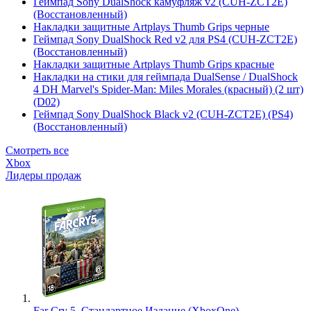
Геймпад Sony DualShock камуфляж v2 (CUH-ZCT2E)
(Восстановленный)
Накладки защитные Artplays Thumb Grips черные
Геймпад Sony DualShock Red v2 для PS4 (CUH-ZCT2E)
(Восстановленный)
Накладки защитные Artplays Thumb Grips красные
Накладки на стики для геймпада DualSense / DualShock
4 DH Marvel's Spider-Man: Miles Morales (красный) (2 шт)
(D02)
Геймпад Sony DualShock Black v2 (CUH-ZCT2E) (PS4)
(Восстановленный)
Смотреть все
Xbox
Лидеры продаж
Far Cry 5. Стандартное Издание (XboxOne)