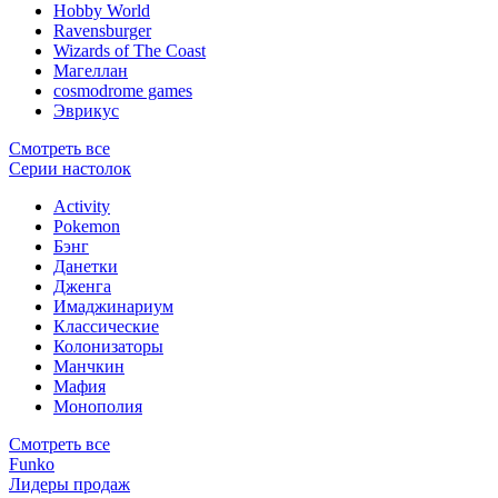
Hobby World
Ravensburger
Wizards of The Coast
Магеллан
сosmodrome games
Эврикус
Смотреть все
Серии настолок
Activity
Pokemon
Бэнг
Данетки
Дженга
Имаджинариум
Классические
Колонизаторы
Манчкин
Мафия
Монополия
Смотреть все
Funko
Лидеры продаж