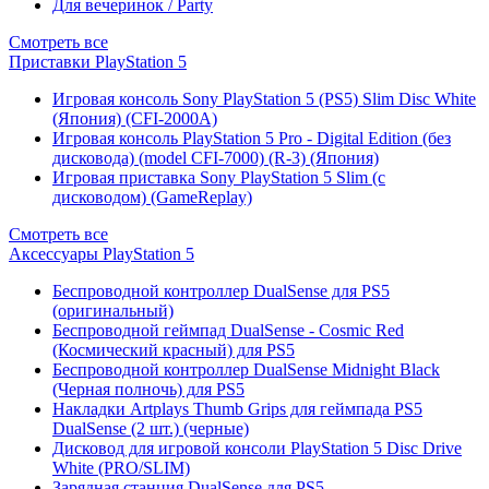
Для вечеринок / Party
Смотреть все
Приставки PlayStation 5
Игровая консоль Sony PlayStation 5 (PS5) Slim Disc White
(Япония) (CFI-2000A)
Игровая консоль PlayStation 5 Pro - Digital Edition (без
дисковода) (model CFI-7000) (R-3) (Япония)
Игровая приставка Sony PlayStation 5 Slim (с
дисководом) (GameReplay)
Смотреть все
Аксессуары PlayStation 5
Беспроводной контроллер DualSense для PS5
(оригинальный)
Беспроводной геймпад DualSense - Cosmic Red
(Космический красный) для PS5
Беспроводной контроллер DualSense Midnight Black
(Черная полночь) для PS5
Накладки Artplays Thumb Grips для геймпада PS5
DualSense (2 шт.) (черные)
Дисковод для игровой консоли PlayStation 5 Disc Drive
White (PRO/SLIM)
Зарядная станция DualSense для PS5