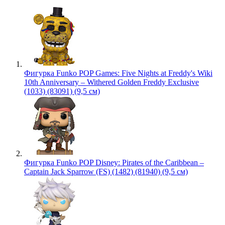
Фигурка Funko POP Games: Five Nights at Freddy's Wiki
10th Anniversary – Withered Golden Freddy Exclusive
(1033) (83091) (9,5 см)
Фигурка Funko POP Disney: Pirates of the Caribbean –
Captain Jack Sparrow (FS) (1482) (81940) (9,5 см)