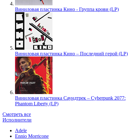
Виниловая пластинка Кино - Группа крови (LP)
Виниловая пластинка Кино – Последний герой (LP)
Виниловая пластинка Саундтрек – Cyberpunk 2077:
Phantom Liberty (LP)
Смотреть все
Исполнители
Adele
Ennio Morricone