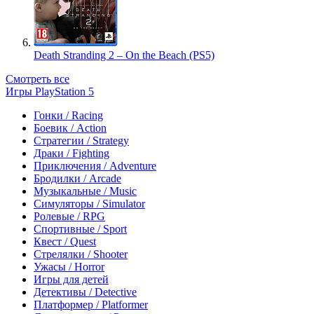
Death Stranding 2 – On the Beach (PS5)
Смотреть все
Игры PlayStation 5
Гонки / Racing
Боевик / Action
Стратегии / Strategy
Драки / Fighting
Приключения / Adventure
Бродилки / Arcade
Музыкальные / Music
Симуляторы / Simulator
Ролевые / RPG
Спортивные / Sport
Квест / Quest
Стрелялки / Shooter
Ужасы / Horror
Игры для детей
Детективы / Detective
Платформер / Platformer