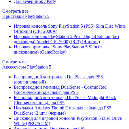
Для вечеринок / Party
Смотреть все
Приставки PlayStation 5
Игровая консоль Sony PlayStation 5 (PS5) Slim Disc White
(Япония) (CFI-2000A)
Игровая консоль PlayStation 5 Pro - Digital Edition (без
дисковода) (model CFI-7000) (R-3) (Япония)
Игровая приставка Sony PlayStation 5 Slim (с
дисководом) (GameReplay)
Смотреть все
Аксессуары PlayStation 5
Беспроводной контроллер DualSense для PS5
(оригинальный)
Беспроводной геймпад DualSense - Cosmic Red
(Космический красный) для PS5
Беспроводной контроллер DualSense Midnight Black
(Черная полночь) для PS5
Накладки Artplays Thumb Grips для геймпада PS5
DualSense (2 шт.) (черные)
Дисковод для игровой консоли PlayStation 5 Disc Drive
White (PRO/SLIM)
Зарядная станция DualSense для PS5