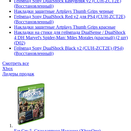
Геймпад Sony DualShock камуфляж v2 (CUH-ZCT2E)
(Восстановленный)
Накладки защитные Artplays Thumb Grips черные
Геймпад Sony DualShock Red v2 для PS4 (CUH-ZCT2E)
(Восстановленный)
Накладки защитные Artplays Thumb Grips красные
Накладки на стики для геймпада DualSense / DualShock
4 DH Marvel's Spider-Man: Miles Morales (красный) (2 шт)
(D02)
Геймпад Sony DualShock Black v2 (CUH-ZCT2E) (PS4)
(Восстановленный)
Смотреть все
Xbox
Лидеры продаж
Far Cry 5. Стандартное Издание (XboxOne)