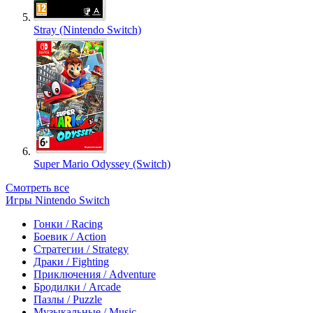
Stray (Nintendo Switch)
Super Mario Odyssey (Switch)
Смотреть все
Игры Nintendo Switch
Гонки / Racing
Боевик / Action
Стратегии / Strategy
Драки / Fighting
Приключения / Adventure
Бродилки / Arcade
Пазлы / Puzzle
Музыкальные / Music