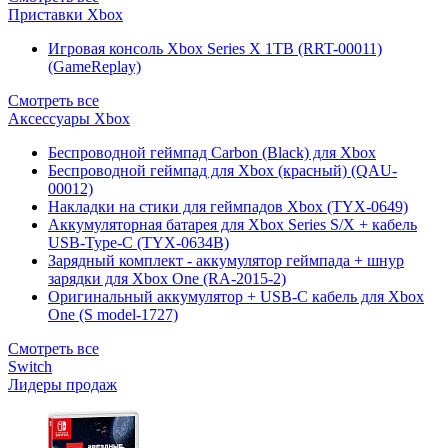
Приставки Xbox
Игровая консоль Xbox Series X 1TB (RRT-00011)
(GameReplay)
Смотреть все
Аксессуары Xbox
Беспроводной геймпад Carbon (Black) для Xbox
Беспроводной геймпад для Xbox (красный) (QAU-
00012)
Накладки на стики для геймпадов Xbox (TYX-0649)
Аккумуляторная батарея для Xbox Series S/X + кабель
USB-Type-C (TYX-0634B)
Зарядный комплект - аккумулятор геймпада + шнур
зарядки для Xbox One (RA-2015-2)
Оригинальный аккумулятор + USB-C кабель для Xbox
One (S model-1727)
Смотреть все
Switch
Лидеры продаж