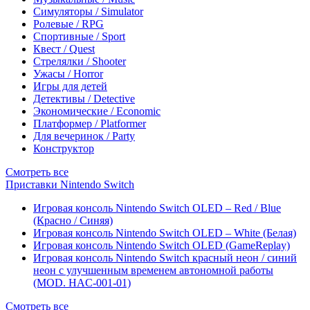
Симуляторы / Simulator
Ролевые / RPG
Спортивные / Sport
Квест / Quest
Стрелялки / Shooter
Ужасы / Horror
Игры для детей
Детективы / Detective
Экономические / Economic
Платформер / Platformer
Для вечеринок / Party
Конструктор
Смотреть все
Приставки Nintendo Switch
Игровая консоль Nintendo Switch OLED – Red / Blue
(Красно / Синяя)
Игровая консоль Nintendo Switch OLED – White (Белая)
Игровая консоль Nintendo Switch OLED (GameReplay)
Игровая консоль Nintendo Switch красный неон / синий
неон с улучшенным временем автономной работы
(MOD. HAC-001-01)
Смотреть все