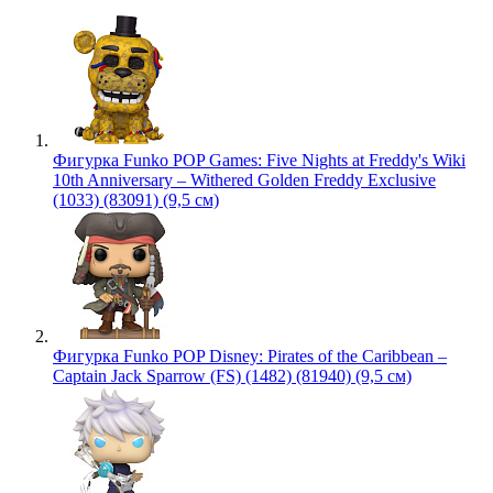
Фигурка Funko POP Games: Five Nights at Freddy's Wiki
10th Anniversary – Withered Golden Freddy Exclusive
(1033) (83091) (9,5 см)
Фигурка Funko POP Disney: Pirates of the Caribbean –
Captain Jack Sparrow (FS) (1482) (81940) (9,5 см)