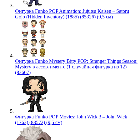
Фигурка Funko POP Animation: Jujutsu Kaisen – Satoru
Gojo (Hidden Inventory) (1885) (85326) (9,5 см)
Фигурка Funko Mystery Bitty POP: Stranger Things Season:
Mystery в ассортименте (1 случайная фигурка из 12)
(83667)
Фигурка Funko POP Movies: John Wick 3 – John Wick
(1763) (83572) (9,5 см)