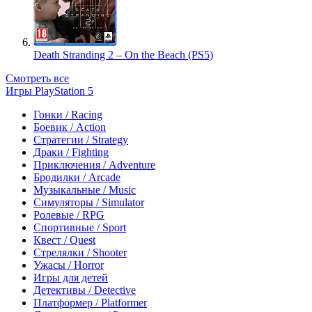
Death Stranding 2 – On the Beach (PS5)
Смотреть все
Игры PlayStation 5
Гонки / Racing
Боевик / Action
Стратегии / Strategy
Драки / Fighting
Приключения / Adventure
Бродилки / Arcade
Музыкальные / Music
Симуляторы / Simulator
Ролевые / RPG
Спортивные / Sport
Квест / Quest
Стрелялки / Shooter
Ужасы / Horror
Игры для детей
Детективы / Detective
Платформер / Platformer