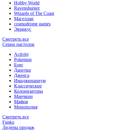
Hobby World
Ravensburger
Wizards of The Coast
Магеллан
сosmodrome games
Эврикус
Смотреть все
Серии настолок
Activity
Pokemon
Бэнг
Данетки
Дженга
Имаджинариум
Классические
Колонизаторы
Манчкин
Мафия
Монополия
Смотреть все
Funko
Лидеры продаж