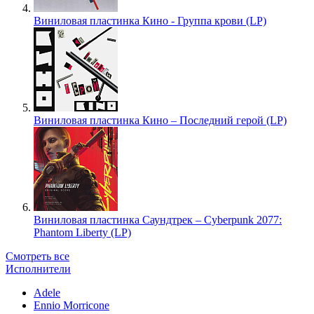
Виниловая пластинка Кино - Группа крови (LP)
Виниловая пластинка Кино – Последний герой (LP)
Виниловая пластинка Саундтрек – Cyberpunk 2077:
Phantom Liberty (LP)
Смотреть все
Исполнители
Adele
Ennio Morricone