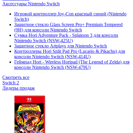
Аксессуары Nintendo Switch
Игровой контроллер Joy-Con красный синий (Nintendo
Switch)
Защитное стекло Glass Screen Pro+ Premium Tempered
(9H) для консоли Nintendo Switch
Сумка Hori Adventure Pack - Splatoon 3 для консоли
Nintendo Switch (NSW-425U)
Защитное стекло Artplays для Nintendo Switch
Контроллеры Hori Split Pad Pro (Lucario & Pikachu) для
консоли Nintendo Switch (NSW-414U)
Геймпад Hori - Wireless Horipad (The Legend of Zelda) для
консоли Nintendo Switch (NSW-479U)
Смотреть все
Switch 2
Лидеры продаж