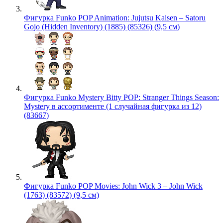
Фигурка Funko POP Animation: Jujutsu Kaisen – Satoru
Gojo (Hidden Inventory) (1885) (85326) (9,5 см)
Фигурка Funko Mystery Bitty POP: Stranger Things Season:
Mystery в ассортименте (1 случайная фигурка из 12)
(83667)
Фигурка Funko POP Movies: John Wick 3 – John Wick
(1763) (83572) (9,5 см)