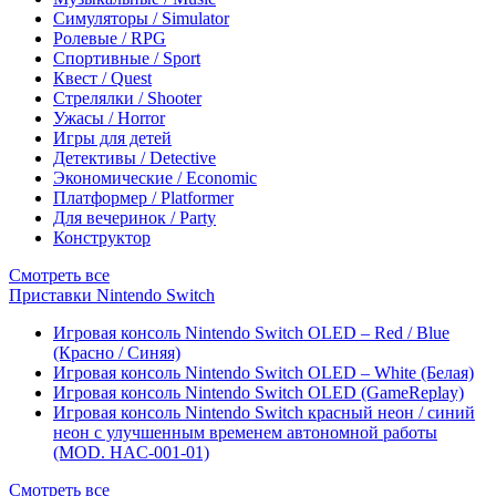
Симуляторы / Simulator
Ролевые / RPG
Спортивные / Sport
Квест / Quest
Стрелялки / Shooter
Ужасы / Horror
Игры для детей
Детективы / Detective
Экономические / Economic
Платформер / Platformer
Для вечеринок / Party
Конструктор
Смотреть все
Приставки Nintendo Switch
Игровая консоль Nintendo Switch OLED – Red / Blue
(Красно / Синяя)
Игровая консоль Nintendo Switch OLED – White (Белая)
Игровая консоль Nintendo Switch OLED (GameReplay)
Игровая консоль Nintendo Switch красный неон / синий
неон с улучшенным временем автономной работы
(MOD. HAC-001-01)
Смотреть все