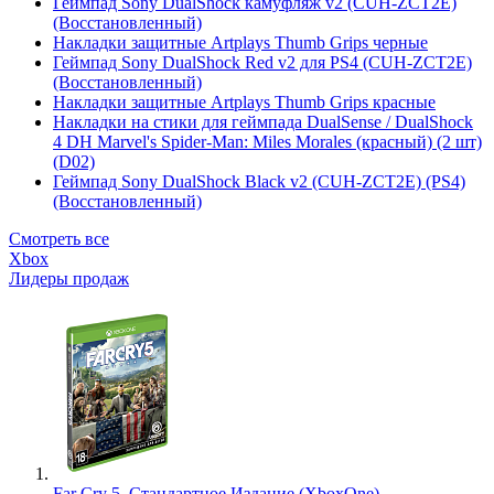
Геймпад Sony DualShock камуфляж v2 (CUH-ZCT2E)
(Восстановленный)
Накладки защитные Artplays Thumb Grips черные
Геймпад Sony DualShock Red v2 для PS4 (CUH-ZCT2E)
(Восстановленный)
Накладки защитные Artplays Thumb Grips красные
Накладки на стики для геймпада DualSense / DualShock
4 DH Marvel's Spider-Man: Miles Morales (красный) (2 шт)
(D02)
Геймпад Sony DualShock Black v2 (CUH-ZCT2E) (PS4)
(Восстановленный)
Смотреть все
Xbox
Лидеры продаж
Far Cry 5. Стандартное Издание (XboxOne)