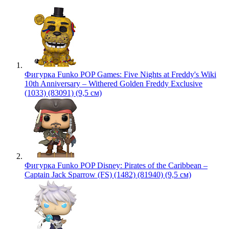
Фигурка Funko POP Games: Five Nights at Freddy's Wiki
10th Anniversary – Withered Golden Freddy Exclusive
(1033) (83091) (9,5 см)
Фигурка Funko POP Disney: Pirates of the Caribbean –
Captain Jack Sparrow (FS) (1482) (81940) (9,5 см)