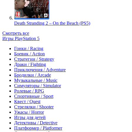
Death Stranding 2 – On the Beach (PS5)
Смотреть все
Игры PlayStation 5
Гонки / Racing
Боевик / Action
Стратегии / Strategy
Драки / Fighting
Приключения / Adventure
Бродилки / Arcade
Музыкальные / Music
Симуляторы / Simulator
Ролевые / RPG
Спортивные / Sport
Квест / Quest
Стрелялки / Shooter
Ужасы / Horror
Игры для детей
Детективы / Detective
Платформер / Platformer