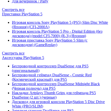
Для вечеринок / Party
Смотреть все
Приставки PlayStation 5
Игровая консоль Sony PlayStation 5 (PS5) Slim Disc White
(Япония) (CFI-2000A)
Игровая консоль PlayStation 5 Pro - Digital Edition (без
дисковода) (model CFI-7000) (R-3) (Япония)
Игровая приставка Sony PlayStation 5 Slim (с
дисководом) (GameReplay)
Смотреть все
Аксессуары PlayStation 5
Беспроводной контроллер DualSense для PS5
(оригинальный)
Беспроводной геймпад DualSense - Cosmic Red
(Космический красный) для PS5
Беспроводной контроллер DualSense Midnight Black
(Черная полночь) для PS5
Накладки Artplays Thumb Grips для геймпада PS5
DualSense (2 шт.) (черные)
Дисковод для игровой консоли PlayStation 5 Disc Drive
White (PRO/SLIM)
Зарядная станция DualSense для PS5