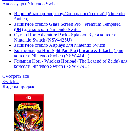
Аксессуары Nintendo Switch
Игровой контроллер Joy-Con красный синий (Nintendo
Switch)
Защитное стекло Glass Screen Pro+ Premium Tempered
(9H) для консоли Nintendo Switch
Сумка Hori Adventure Pack - Splatoon 3 для консоли
Nintendo Switch (NSW-425U)
Защитное стекло Artplays для Nintendo Switch
Контроллеры Hori Split Pad Pro (Lucario & Pikachu) для
консоли Nintendo Switch (NSW-414U)
Геймпад Hori - Wireless Horipad (The Legend of Zelda) для
консоли Nintendo Switch (NSW-479U)
Смотреть все
Switch 2
Лидеры продаж