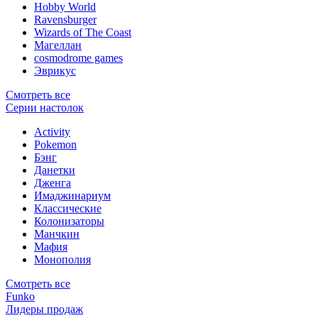
Hobby World
Ravensburger
Wizards of The Coast
Магеллан
сosmodrome games
Эврикус
Смотреть все
Серии настолок
Activity
Pokemon
Бэнг
Данетки
Дженга
Имаджинариум
Классические
Колонизаторы
Манчкин
Мафия
Монополия
Смотреть все
Funko
Лидеры продаж