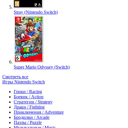
Stray (Nintendo Switch)
Super Mario Odyssey (Switch)
Смотреть все
Игры Nintendo Switch
Гонки / Racing
Боевик / Action
Стратегии / Strategy
Драки / Fighting
Приключения / Adventure
Бродилки / Arcade
Пазлы / Puzzle
Музыкальные / Music