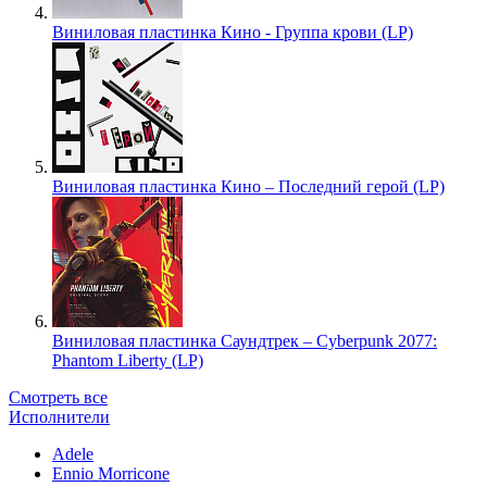
Виниловая пластинка Кино - Группа крови (LP)
Виниловая пластинка Кино – Последний герой (LP)
Виниловая пластинка Саундтрек – Cyberpunk 2077:
Phantom Liberty (LP)
Смотреть все
Исполнители
Adele
Ennio Morricone