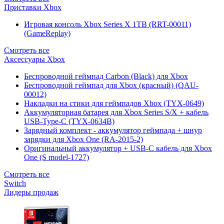
Приставки Xbox
Игровая консоль Xbox Series X 1TB (RRT-00011)
(GameReplay)
Смотреть все
Аксессуары Xbox
Беспроводной геймпад Carbon (Black) для Xbox
Беспроводной геймпад для Xbox (красный) (QAU-
00012)
Накладки на стики для геймпадов Xbox (TYX-0649)
Аккумуляторная батарея для Xbox Series S/X + кабель
USB-Type-C (TYX-0634B)
Зарядный комплект - аккумулятор геймпада + шнур
зарядки для Xbox One (RA-2015-2)
Оригинальный аккумулятор + USB-C кабель для Xbox
One (S model-1727)
Смотреть все
Switch
Лидеры продаж