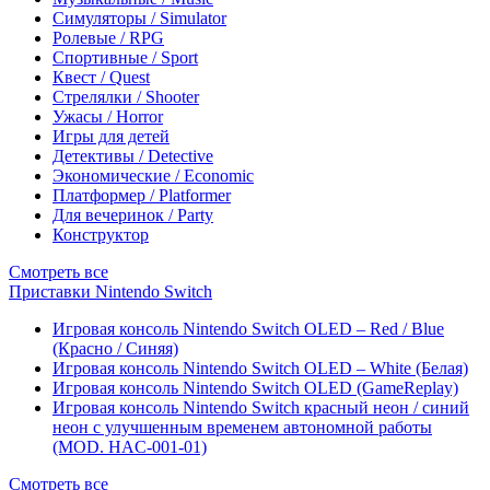
Симуляторы / Simulator
Ролевые / RPG
Спортивные / Sport
Квест / Quest
Стрелялки / Shooter
Ужасы / Horror
Игры для детей
Детективы / Detective
Экономические / Economic
Платформер / Platformer
Для вечеринок / Party
Конструктор
Смотреть все
Приставки Nintendo Switch
Игровая консоль Nintendo Switch OLED – Red / Blue
(Красно / Синяя)
Игровая консоль Nintendo Switch OLED – White (Белая)
Игровая консоль Nintendo Switch OLED (GameReplay)
Игровая консоль Nintendo Switch красный неон / синий
неон с улучшенным временем автономной работы
(MOD. HAC-001-01)
Смотреть все