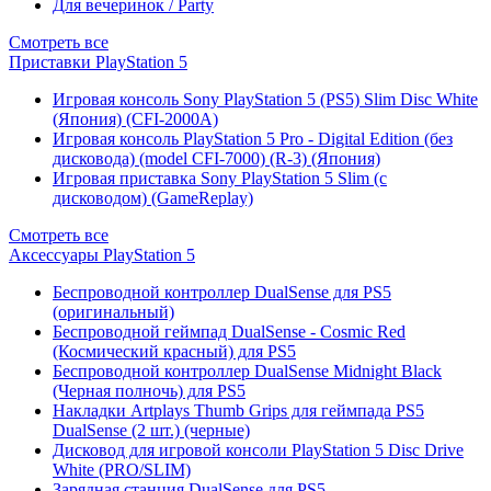
Для вечеринок / Party
Смотреть все
Приставки PlayStation 5
Игровая консоль Sony PlayStation 5 (PS5) Slim Disc White
(Япония) (CFI-2000A)
Игровая консоль PlayStation 5 Pro - Digital Edition (без
дисковода) (model CFI-7000) (R-3) (Япония)
Игровая приставка Sony PlayStation 5 Slim (с
дисководом) (GameReplay)
Смотреть все
Аксессуары PlayStation 5
Беспроводной контроллер DualSense для PS5
(оригинальный)
Беспроводной геймпад DualSense - Cosmic Red
(Космический красный) для PS5
Беспроводной контроллер DualSense Midnight Black
(Черная полночь) для PS5
Накладки Artplays Thumb Grips для геймпада PS5
DualSense (2 шт.) (черные)
Дисковод для игровой консоли PlayStation 5 Disc Drive
White (PRO/SLIM)
Зарядная станция DualSense для PS5