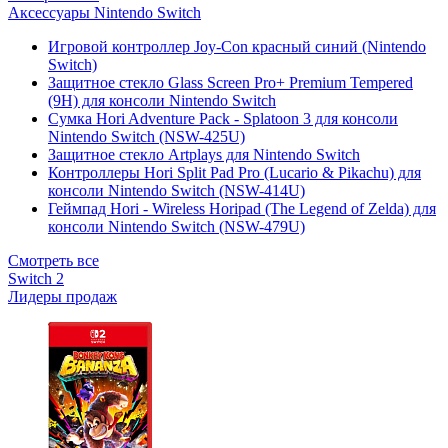
Аксессуары Nintendo Switch
Игровой контроллер Joy-Con красный синий (Nintendo
Switch)
Защитное стекло Glass Screen Pro+ Premium Tempered
(9H) для консоли Nintendo Switch
Сумка Hori Adventure Pack - Splatoon 3 для консоли
Nintendo Switch (NSW-425U)
Защитное стекло Artplays для Nintendo Switch
Контроллеры Hori Split Pad Pro (Lucario & Pikachu) для
консоли Nintendo Switch (NSW-414U)
Геймпад Hori - Wireless Horipad (The Legend of Zelda) для
консоли Nintendo Switch (NSW-479U)
Смотреть все
Switch 2
Лидеры продаж