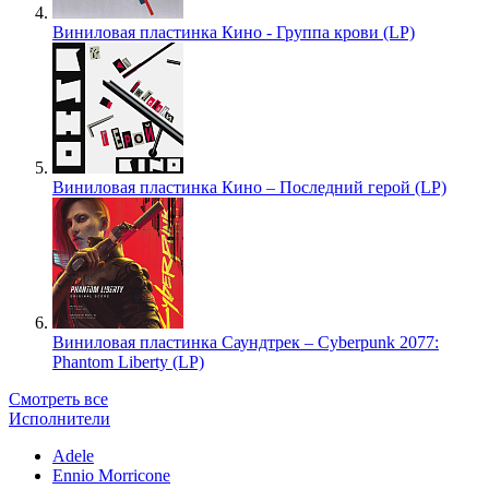
Виниловая пластинка Кино - Группа крови (LP)
Виниловая пластинка Кино – Последний герой (LP)
Виниловая пластинка Саундтрек – Cyberpunk 2077:
Phantom Liberty (LP)
Смотреть все
Исполнители
Adele
Ennio Morricone