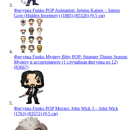
Фигурка Funko POP Animation: Jujutsu Kaisen – Satoru
Gojo (Hidden Inventory) (1885) (85326) (9,5 см)
Фигурка Funko Mystery Bitty POP: Stranger Things Season:
Mystery в ассортименте (1 случайная фигурка из 12)
(83667)
Фигурка Funko POP Movies: John Wick 3 – John Wick
(1763) (83572) (9,5 см)