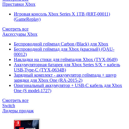
Приставки Xbox
Игровая консоль Xbox Series X 1TB (RRT-00011)
(GameReplay)
Смотреть все
Аксессуары Xbox
Беспроводной геймпад Carbon (Black) для Xbox
Беспроводной геймпад для Xbox (красный) (QAU-
00012)
Накладки на стики для геймпадов Xbox (TYX-0649)
Аккумуляторная батарея для Xbox Series S/X + кабель
USB-Type-C (TYX-0634B)
Зарядный комплект - аккумулятор геймпада + шнур
зарядки для Xbox One (RA-2015-2)
Оригинальный аккумулятор + USB-C кабель для Xbox
One (S model-1727)
Смотреть все
Switch
Лидеры продаж