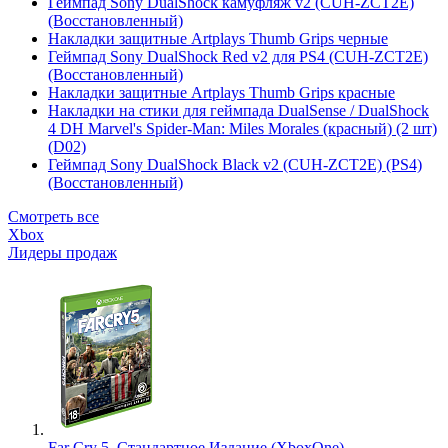
Геймпад Sony DualShock камуфляж v2 (CUH-ZCT2E)
(Восстановленный)
Накладки защитные Artplays Thumb Grips черные
Геймпад Sony DualShock Red v2 для PS4 (CUH-ZCT2E)
(Восстановленный)
Накладки защитные Artplays Thumb Grips красные
Накладки на стики для геймпада DualSense / DualShock
4 DH Marvel's Spider-Man: Miles Morales (красный) (2 шт)
(D02)
Геймпад Sony DualShock Black v2 (CUH-ZCT2E) (PS4)
(Восстановленный)
Смотреть все
Xbox
Лидеры продаж
Far Cry 5. Стандартное Издание (XboxOne)