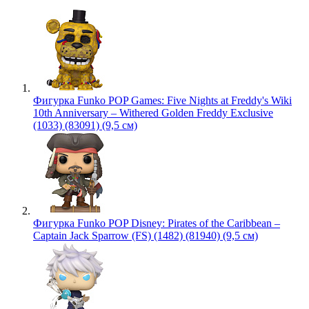
Фигурка Funko POP Games: Five Nights at Freddy's Wiki
10th Anniversary – Withered Golden Freddy Exclusive
(1033) (83091) (9,5 см)
Фигурка Funko POP Disney: Pirates of the Caribbean –
Captain Jack Sparrow (FS) (1482) (81940) (9,5 см)