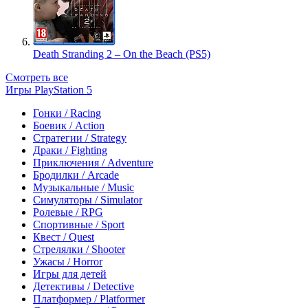
Death Stranding 2 – On the Beach (PS5)
Смотреть все
Игры PlayStation 5
Гонки / Racing
Боевик / Action
Стратегии / Strategy
Драки / Fighting
Приключения / Adventure
Бродилки / Arcade
Музыкальные / Music
Симуляторы / Simulator
Ролевые / RPG
Спортивные / Sport
Квест / Quest
Стрелялки / Shooter
Ужасы / Horror
Игры для детей
Детективы / Detective
Платформер / Platformer