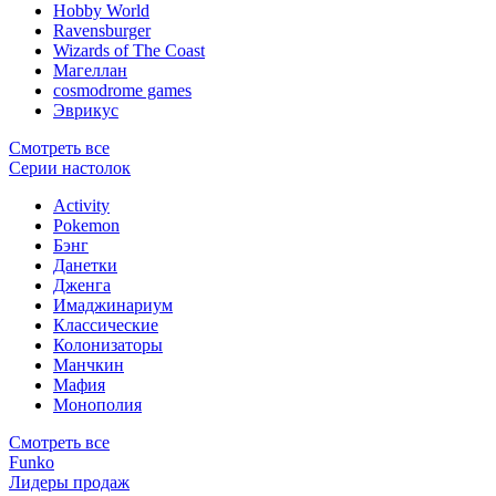
Hobby World
Ravensburger
Wizards of The Coast
Магеллан
сosmodrome games
Эврикус
Смотреть все
Серии настолок
Activity
Pokemon
Бэнг
Данетки
Дженга
Имаджинариум
Классические
Колонизаторы
Манчкин
Мафия
Монополия
Смотреть все
Funko
Лидеры продаж