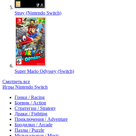
Stray (Nintendo Switch)
Super Mario Odyssey (Switch)
Смотреть все
Игры Nintendo Switch
Гонки / Racing
Боевик / Action
Стратегии / Strategy
Драки / Fighting
Приключения / Adventure
Бродилки / Arcade
Пазлы / Puzzle
Музыкальные / Music