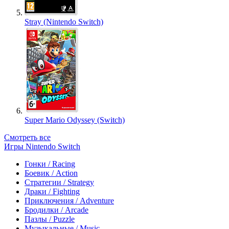
Stray (Nintendo Switch)
Super Mario Odyssey (Switch)
Смотреть все
Игры Nintendo Switch
Гонки / Racing
Боевик / Action
Стратегии / Strategy
Драки / Fighting
Приключения / Adventure
Бродилки / Arcade
Пазлы / Puzzle
Музыкальные / Music