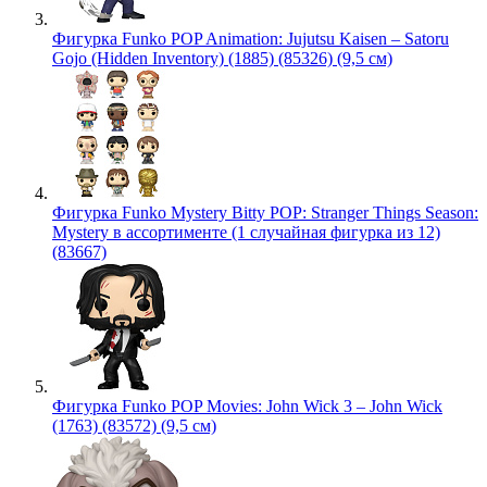
Фигурка Funko POP Animation: Jujutsu Kaisen – Satoru
Gojo (Hidden Inventory) (1885) (85326) (9,5 см)
Фигурка Funko Mystery Bitty POP: Stranger Things Season:
Mystery в ассортименте (1 случайная фигурка из 12)
(83667)
Фигурка Funko POP Movies: John Wick 3 – John Wick
(1763) (83572) (9,5 см)