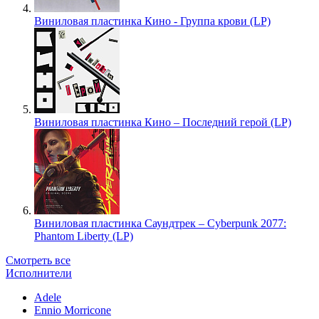
Виниловая пластинка Кино - Группа крови (LP)
Виниловая пластинка Кино – Последний герой (LP)
Виниловая пластинка Саундтрек – Cyberpunk 2077:
Phantom Liberty (LP)
Смотреть все
Исполнители
Adele
Ennio Morricone