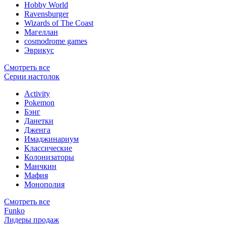
Hobby World
Ravensburger
Wizards of The Coast
Магеллан
сosmodrome games
Эврикус
Смотреть все
Серии настолок
Activity
Pokemon
Бэнг
Данетки
Дженга
Имаджинариум
Классические
Колонизаторы
Манчкин
Мафия
Монополия
Смотреть все
Funko
Лидеры продаж