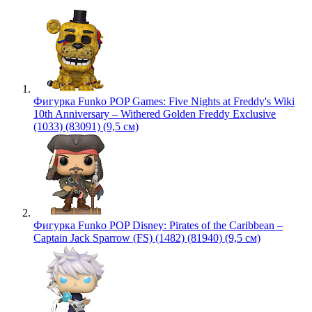
Фигурка Funko POP Games: Five Nights at Freddy's Wiki
10th Anniversary – Withered Golden Freddy Exclusive
(1033) (83091) (9,5 см)
Фигурка Funko POP Disney: Pirates of the Caribbean –
Captain Jack Sparrow (FS) (1482) (81940) (9,5 см)