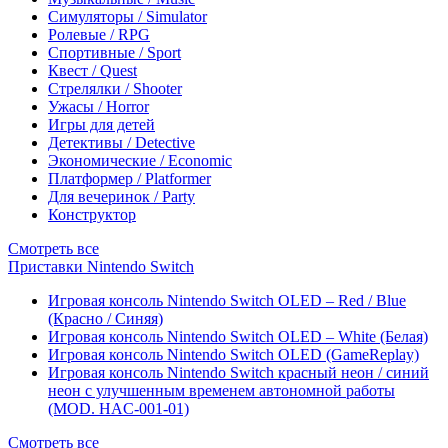
Симуляторы / Simulator
Ролевые / RPG
Спортивные / Sport
Квест / Quest
Стрелялки / Shooter
Ужасы / Horror
Игры для детей
Детективы / Detective
Экономические / Economic
Платформер / Platformer
Для вечеринок / Party
Конструктор
Смотреть все
Приставки Nintendo Switch
Игровая консоль Nintendo Switch OLED – Red / Blue
(Красно / Синяя)
Игровая консоль Nintendo Switch OLED – White (Белая)
Игровая консоль Nintendo Switch OLED (GameReplay)
Игровая консоль Nintendo Switch красный неон / синий
неон с улучшенным временем автономной работы
(MOD. HAC-001-01)
Смотреть все