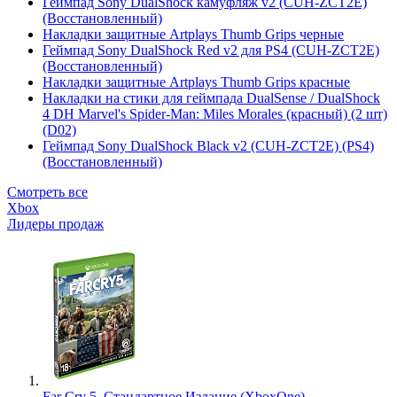
Геймпад Sony DualShock камуфляж v2 (CUH-ZCT2E)
(Восстановленный)
Накладки защитные Artplays Thumb Grips черные
Геймпад Sony DualShock Red v2 для PS4 (CUH-ZCT2E)
(Восстановленный)
Накладки защитные Artplays Thumb Grips красные
Накладки на стики для геймпада DualSense / DualShock
4 DH Marvel's Spider-Man: Miles Morales (красный) (2 шт)
(D02)
Геймпад Sony DualShock Black v2 (CUH-ZCT2E) (PS4)
(Восстановленный)
Смотреть все
Xbox
Лидеры продаж
Far Cry 5. Стандартное Издание (XboxOne)