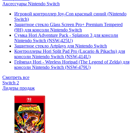
Аксессуары Nintendo Switch
Игровой контроллер Joy-Con красный синий (Nintendo
Switch)
Защитное стекло Glass Screen Pro+ Premium Tempered
(9H) для консоли Nintendo Switch
Сумка Hori Adventure Pack - Splatoon 3 для консоли
Nintendo Switch (NSW-425U)
Защитное стекло Artplays для Nintendo Switch
Контроллеры Hori Split Pad Pro (Lucario & Pikachu) для
консоли Nintendo Switch (NSW-414U)
Геймпад Hori - Wireless Horipad (The Legend of Zelda) для
консоли Nintendo Switch (NSW-479U)
Смотреть все
Switch 2
Лидеры продаж