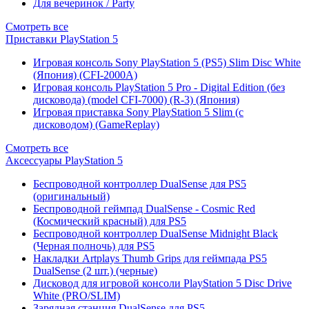
Для вечеринок / Party
Смотреть все
Приставки PlayStation 5
Игровая консоль Sony PlayStation 5 (PS5) Slim Disc White
(Япония) (CFI-2000A)
Игровая консоль PlayStation 5 Pro - Digital Edition (без
дисковода) (model CFI-7000) (R-3) (Япония)
Игровая приставка Sony PlayStation 5 Slim (с
дисководом) (GameReplay)
Смотреть все
Аксессуары PlayStation 5
Беспроводной контроллер DualSense для PS5
(оригинальный)
Беспроводной геймпад DualSense - Cosmic Red
(Космический красный) для PS5
Беспроводной контроллер DualSense Midnight Black
(Черная полночь) для PS5
Накладки Artplays Thumb Grips для геймпада PS5
DualSense (2 шт.) (черные)
Дисковод для игровой консоли PlayStation 5 Disc Drive
White (PRO/SLIM)
Зарядная станция DualSense для PS5