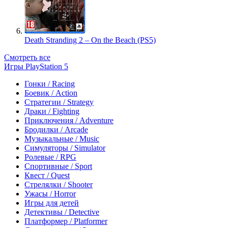
Death Stranding 2 – On the Beach (PS5)
Смотреть все
Игры PlayStation 5
Гонки / Racing
Боевик / Action
Стратегии / Strategy
Драки / Fighting
Приключения / Adventure
Бродилки / Arcade
Музыкальные / Music
Симуляторы / Simulator
Ролевые / RPG
Спортивные / Sport
Квест / Quest
Стрелялки / Shooter
Ужасы / Horror
Игры для детей
Детективы / Detective
Платформер / Platformer