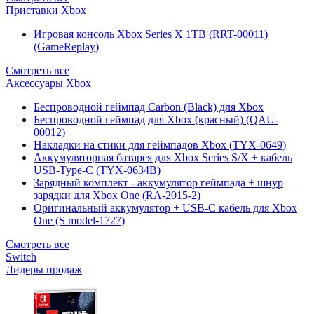
Приставки Xbox
Игровая консоль Xbox Series X 1TB (RRT-00011)
(GameReplay)
Смотреть все
Аксессуары Xbox
Беспроводной геймпад Carbon (Black) для Xbox
Беспроводной геймпад для Xbox (красный) (QAU-
00012)
Накладки на стики для геймпадов Xbox (TYX-0649)
Аккумуляторная батарея для Xbox Series S/X + кабель
USB-Type-C (TYX-0634B)
Зарядный комплект - аккумулятор геймпада + шнур
зарядки для Xbox One (RA-2015-2)
Оригинальный аккумулятор + USB-C кабель для Xbox
One (S model-1727)
Смотреть все
Switch
Лидеры продаж