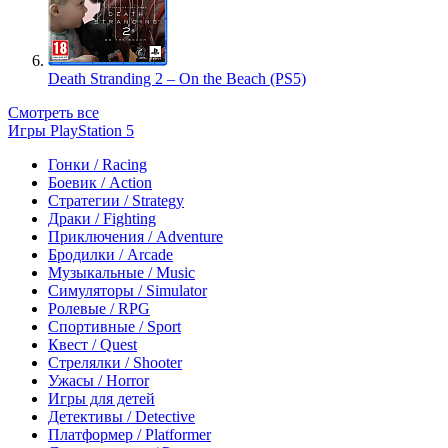
Death Stranding 2 – On the Beach (PS5)
Смотреть все
Игры PlayStation 5
Гонки / Racing
Боевик / Action
Стратегии / Strategy
Драки / Fighting
Приключения / Adventure
Бродилки / Arcade
Музыкальные / Music
Симуляторы / Simulator
Ролевые / RPG
Спортивные / Sport
Квест / Quest
Стрелялки / Shooter
Ужасы / Horror
Игры для детей
Детективы / Detective
Платформер / Platformer