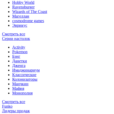
Hobby World
Ravensburger
Wizards of The Coast
Магеллан
сosmodrome games
Эврикус
Смотреть все
Серии настолок
Activity
Pokemon
Бэнг
Данетки
Дженга
Имаджинариум
Классические
Колонизаторы
Манчкин
Мафия
Монополия
Смотреть все
Funko
Лидеры продаж