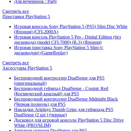
Для вечеринок / Party
Смотреть все
Приставки PlayStation 5
Игровая консоль Sony PlayStation 5 (PS5) Slim Disc White
(Япония) (CFI-2000A)
Игровая консоль PlayStation 5 Pro - Digital Edition (без
дисковода) (model CFI-7000) (R-3) (Япония)
Игровая приставка Sony PlayStation 5 Slim (с
дисководом) (GameReplay)
Смотреть все
Аксессуары PlayStation 5
Беспроводной контроллер DualSense для PS5
(оригинальный)
Беспроводной геймпад DualSense - Cosmic Red
(Космический красный) для PS5
Беспроводной контроллер DualSense Midnight Black
(Черная полночь) для PS5
Накладки Artplays Thumb Grips для геймпада PS5
DualSense (2 шт.) (черные)
Дисковод для игровой консоли PlayStation 5 Disc Drive
White (PRO/SLIM)
Зарядная станция DualSense для PS5