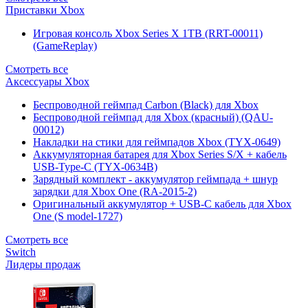
Приставки Xbox
Игровая консоль Xbox Series X 1TB (RRT-00011)
(GameReplay)
Смотреть все
Аксессуары Xbox
Беспроводной геймпад Carbon (Black) для Xbox
Беспроводной геймпад для Xbox (красный) (QAU-
00012)
Накладки на стики для геймпадов Xbox (TYX-0649)
Аккумуляторная батарея для Xbox Series S/X + кабель
USB-Type-C (TYX-0634B)
Зарядный комплект - аккумулятор геймпада + шнур
зарядки для Xbox One (RA-2015-2)
Оригинальный аккумулятор + USB-C кабель для Xbox
One (S model-1727)
Смотреть все
Switch
Лидеры продаж