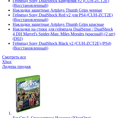
Геймпад Sony DualShock камуфляж v2 (CUH-ZCT2E)
(Восстановленный)
Накладки защитные Artplays Thumb Grips черные
Геймпад Sony DualShock Red v2 для PS4 (CUH-ZCT2E)
(Восстановленный)
Накладки защитные Artplays Thumb Grips красные
Накладки на стики для геймпада DualSense / DualShock
4 DH Marvel's Spider-Man: Miles Morales (красный) (2 шт)
(D02)
Геймпад Sony DualShock Black v2 (CUH-ZCT2E) (PS4)
(Восстановленный)
Смотреть все
Xbox
Лидеры продаж
Far Cry 5. Стандартное Издание (XboxOne)