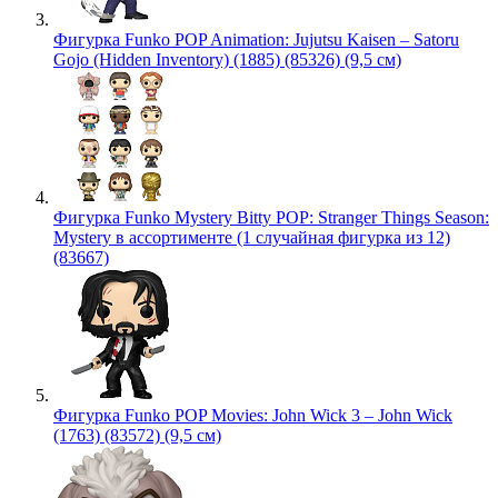
Фигурка Funko POP Animation: Jujutsu Kaisen – Satoru
Gojo (Hidden Inventory) (1885) (85326) (9,5 см)
Фигурка Funko Mystery Bitty POP: Stranger Things Season:
Mystery в ассортименте (1 случайная фигурка из 12)
(83667)
Фигурка Funko POP Movies: John Wick 3 – John Wick
(1763) (83572) (9,5 см)