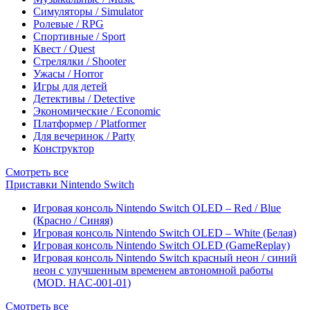
Симуляторы / Simulator
Ролевые / RPG
Спортивные / Sport
Квест / Quest
Стрелялки / Shooter
Ужасы / Horror
Игры для детей
Детективы / Detective
Экономические / Economic
Платформер / Platformer
Для вечеринок / Party
Конструктор
Смотреть все
Приставки Nintendo Switch
Игровая консоль Nintendo Switch OLED – Red / Blue
(Красно / Синяя)
Игровая консоль Nintendo Switch OLED – White (Белая)
Игровая консоль Nintendo Switch OLED (GameReplay)
Игровая консоль Nintendo Switch красный неон / синий
неон с улучшенным временем автономной работы
(MOD. HAC-001-01)
Смотреть все