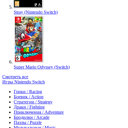
Stray (Nintendo Switch)
Super Mario Odyssey (Switch)
Смотреть все
Игры Nintendo Switch
Гонки / Racing
Боевик / Action
Стратегии / Strategy
Драки / Fighting
Приключения / Adventure
Бродилки / Arcade
Пазлы / Puzzle
Музыкальные / Music