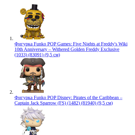
Фигурка Funko POP Games: Five Nights at Freddy's Wiki
10th Anniversary – Withered Golden Freddy Exclusive
(1033) (83091) (9,5 см)
Фигурка Funko POP Disney: Pirates of the Caribbean –
Captain Jack Sparrow (FS) (1482) (81940) (9,5 см)