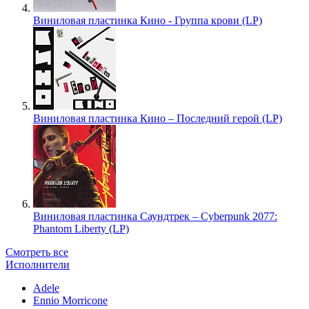
Виниловая пластинка Кино - Группа крови (LP)
Виниловая пластинка Кино – Последний герой (LP)
Виниловая пластинка Саундтрек – Cyberpunk 2077:
Phantom Liberty (LP)
Смотреть все
Исполнители
Adele
Ennio Morricone