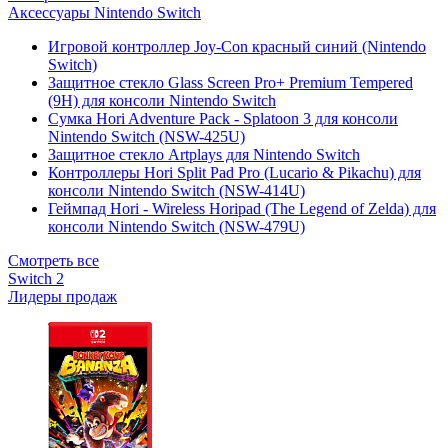
Аксессуары Nintendo Switch
Игровой контроллер Joy-Con красный синий (Nintendo
Switch)
Защитное стекло Glass Screen Pro+ Premium Tempered
(9H) для консоли Nintendo Switch
Сумка Hori Adventure Pack - Splatoon 3 для консоли
Nintendo Switch (NSW-425U)
Защитное стекло Artplays для Nintendo Switch
Контроллеры Hori Split Pad Pro (Lucario & Pikachu) для
консоли Nintendo Switch (NSW-414U)
Геймпад Hori - Wireless Horipad (The Legend of Zelda) для
консоли Nintendo Switch (NSW-479U)
Смотреть все
Switch 2
Лидеры продаж