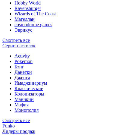
Hobby World
Ravensburger
Wizards of The Coast
Магеллан
сosmodrome games
Эврикус
Смотреть все
Серии настолок
Activity
Pokemon
Бэнг
Данетки
Дженга
Имаджинариум
Классические
Колонизаторы
Манчкин
Мафия
Монополия
Смотреть все
Funko
Лидеры продаж