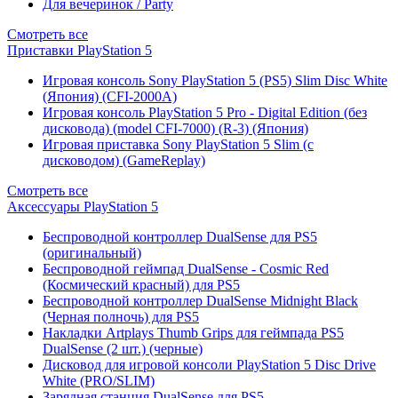
Для вечеринок / Party
Смотреть все
Приставки PlayStation 5
Игровая консоль Sony PlayStation 5 (PS5) Slim Disc White
(Япония) (CFI-2000A)
Игровая консоль PlayStation 5 Pro - Digital Edition (без
дисковода) (model CFI-7000) (R-3) (Япония)
Игровая приставка Sony PlayStation 5 Slim (с
дисководом) (GameReplay)
Смотреть все
Аксессуары PlayStation 5
Беспроводной контроллер DualSense для PS5
(оригинальный)
Беспроводной геймпад DualSense - Cosmic Red
(Космический красный) для PS5
Беспроводной контроллер DualSense Midnight Black
(Черная полночь) для PS5
Накладки Artplays Thumb Grips для геймпада PS5
DualSense (2 шт.) (черные)
Дисковод для игровой консоли PlayStation 5 Disc Drive
White (PRO/SLIM)
Зарядная станция DualSense для PS5