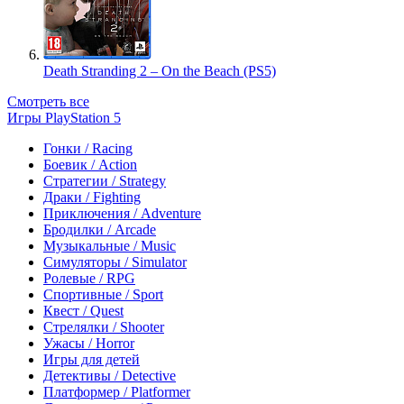
Death Stranding 2 – On the Beach (PS5)
Смотреть все
Игры PlayStation 5
Гонки / Racing
Боевик / Action
Стратегии / Strategy
Драки / Fighting
Приключения / Adventure
Бродилки / Arcade
Музыкальные / Music
Симуляторы / Simulator
Ролевые / RPG
Спортивные / Sport
Квест / Quest
Стрелялки / Shooter
Ужасы / Horror
Игры для детей
Детективы / Detective
Платформер / Platformer