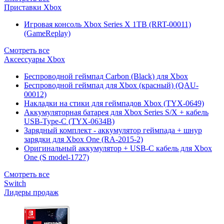
Приставки Xbox
Игровая консоль Xbox Series X 1TB (RRT-00011)
(GameReplay)
Смотреть все
Аксессуары Xbox
Беспроводной геймпад Carbon (Black) для Xbox
Беспроводной геймпад для Xbox (красный) (QAU-
00012)
Накладки на стики для геймпадов Xbox (TYX-0649)
Аккумуляторная батарея для Xbox Series S/X + кабель
USB-Type-C (TYX-0634B)
Зарядный комплект - аккумулятор геймпада + шнур
зарядки для Xbox One (RA-2015-2)
Оригинальный аккумулятор + USB-C кабель для Xbox
One (S model-1727)
Смотреть все
Switch
Лидеры продаж