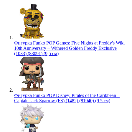
Фигурка Funko POP Games: Five Nights at Freddy's Wiki
10th Anniversary – Withered Golden Freddy Exclusive
(1033) (83091) (9,5 см)
Фигурка Funko POP Disney: Pirates of the Caribbean –
Captain Jack Sparrow (FS) (1482) (81940) (9,5 см)