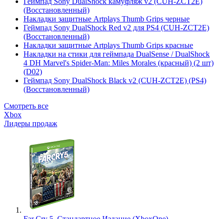
Геймпад Sony DualShock камуфляж v2 (CUH-ZCT2E)
(Восстановленный)
Накладки защитные Artplays Thumb Grips черные
Геймпад Sony DualShock Red v2 для PS4 (CUH-ZCT2E)
(Восстановленный)
Накладки защитные Artplays Thumb Grips красные
Накладки на стики для геймпада DualSense / DualShock
4 DH Marvel's Spider-Man: Miles Morales (красный) (2 шт)
(D02)
Геймпад Sony DualShock Black v2 (CUH-ZCT2E) (PS4)
(Восстановленный)
Смотреть все
Xbox
Лидеры продаж
Far Cry 5. Стандартное Издание (XboxOne)