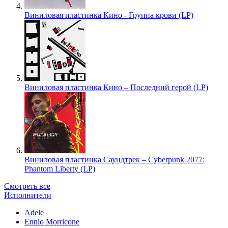
Виниловая пластинка Кино - Группа крови (LP)
Виниловая пластинка Кино – Последний герой (LP)
Виниловая пластинка Саундтрек – Cyberpunk 2077:
Phantom Liberty (LP)
Смотреть все
Исполнители
Adele
Ennio Morricone