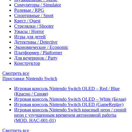
Симуляторы / Simulator
Ролевые / RPG
Спортивные / Sport
Квест / Quest
Стрелялки / Shooter
Ужасы / Horror
Игры для детей
Детективы / Detective
Экономические / Economic
Платформер / Platformer
Для вечеринок / Party
Конструктор
Смотреть все
Приставки Nintendo Switch
Игровая консоль Nintendo Switch OLED – Red / Blue
(Красно / Синяя)
Игровая консоль Nintendo Switch OLED – White (Белая)
Игровая консоль Nintendo Switch OLED (GameReplay)
Игровая консоль Nintendo Switch красный неон / синий
неон с улучшенным временем автономной работы
(MOD. HAC-001-01)
Смотреть все