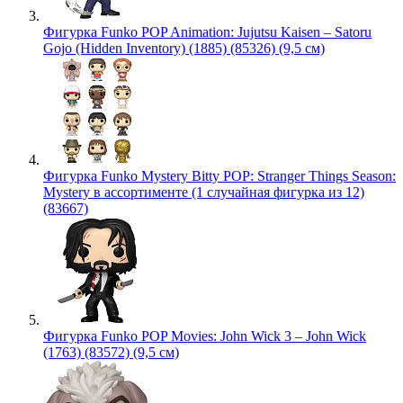
Фигурка Funko POP Animation: Jujutsu Kaisen – Satoru
Gojo (Hidden Inventory) (1885) (85326) (9,5 см)
Фигурка Funko Mystery Bitty POP: Stranger Things Season:
Mystery в ассортименте (1 случайная фигурка из 12)
(83667)
Фигурка Funko POP Movies: John Wick 3 – John Wick
(1763) (83572) (9,5 см)