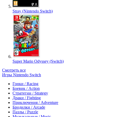
Stray (Nintendo Switch)
Super Mario Odyssey (Switch)
Смотреть все
Игры Nintendo Switch
Гонки / Racing
Боевик / Action
Стратегии / Strategy
Драки / Fighting
Приключения / Adventure
Бродилки / Arcade
Пазлы / Puzzle
Музыкальные / Music