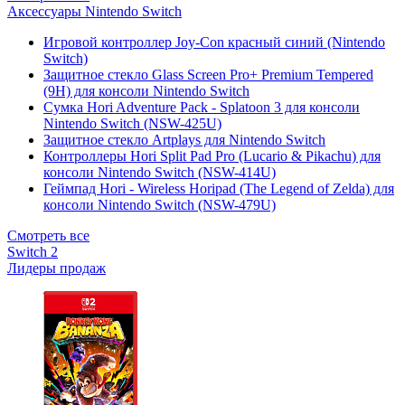
Аксессуары Nintendo Switch
Игровой контроллер Joy-Con красный синий (Nintendo
Switch)
Защитное стекло Glass Screen Pro+ Premium Tempered
(9H) для консоли Nintendo Switch
Сумка Hori Adventure Pack - Splatoon 3 для консоли
Nintendo Switch (NSW-425U)
Защитное стекло Artplays для Nintendo Switch
Контроллеры Hori Split Pad Pro (Lucario & Pikachu) для
консоли Nintendo Switch (NSW-414U)
Геймпад Hori - Wireless Horipad (The Legend of Zelda) для
консоли Nintendo Switch (NSW-479U)
Смотреть все
Switch 2
Лидеры продаж