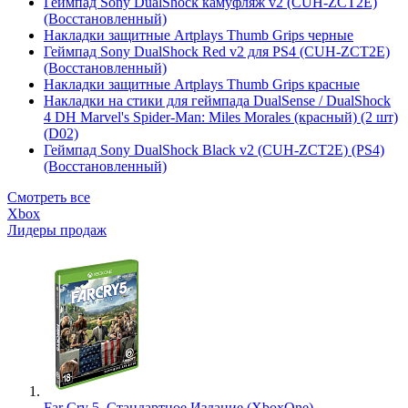
Геймпад Sony DualShock камуфляж v2 (CUH-ZCT2E)
(Восстановленный)
Накладки защитные Artplays Thumb Grips черные
Геймпад Sony DualShock Red v2 для PS4 (CUH-ZCT2E)
(Восстановленный)
Накладки защитные Artplays Thumb Grips красные
Накладки на стики для геймпада DualSense / DualShock
4 DH Marvel's Spider-Man: Miles Morales (красный) (2 шт)
(D02)
Геймпад Sony DualShock Black v2 (CUH-ZCT2E) (PS4)
(Восстановленный)
Смотреть все
Xbox
Лидеры продаж
Far Cry 5. Стандартное Издание (XboxOne)