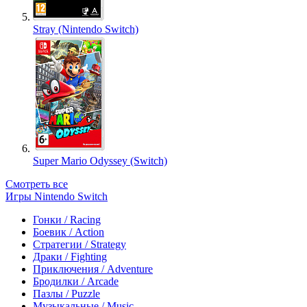
Stray (Nintendo Switch)
Super Mario Odyssey (Switch)
Смотреть все
Игры Nintendo Switch
Гонки / Racing
Боевик / Action
Стратегии / Strategy
Драки / Fighting
Приключения / Adventure
Бродилки / Arcade
Пазлы / Puzzle
Музыкальные / Music