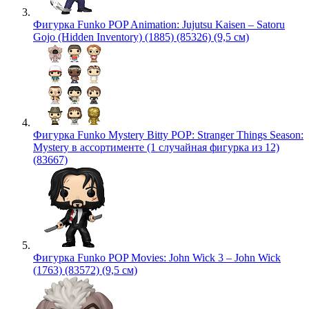
Фигурка Funko POP Animation: Jujutsu Kaisen – Satoru
Gojo (Hidden Inventory) (1885) (85326) (9,5 см)
Фигурка Funko Mystery Bitty POP: Stranger Things Season:
Mystery в ассортименте (1 случайная фигурка из 12)
(83667)
Фигурка Funko POP Movies: John Wick 3 – John Wick
(1763) (83572) (9,5 см)