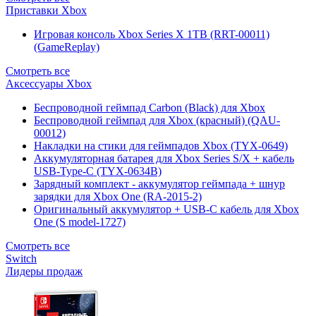
Приставки Xbox
Игровая консоль Xbox Series X 1TB (RRT-00011)
(GameReplay)
Смотреть все
Аксессуары Xbox
Беспроводной геймпад Carbon (Black) для Xbox
Беспроводной геймпад для Xbox (красный) (QAU-
00012)
Накладки на стики для геймпадов Xbox (TYX-0649)
Аккумуляторная батарея для Xbox Series S/X + кабель
USB-Type-C (TYX-0634B)
Зарядный комплект - аккумулятор геймпада + шнур
зарядки для Xbox One (RA-2015-2)
Оригинальный аккумулятор + USB-C кабель для Xbox
One (S model-1727)
Смотреть все
Switch
Лидеры продаж