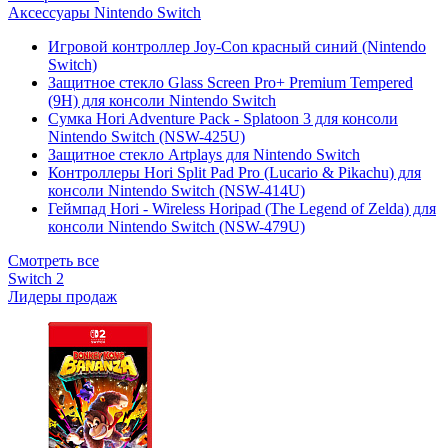
Аксессуары Nintendo Switch
Игровой контроллер Joy-Con красный синий (Nintendo
Switch)
Защитное стекло Glass Screen Pro+ Premium Tempered
(9H) для консоли Nintendo Switch
Сумка Hori Adventure Pack - Splatoon 3 для консоли
Nintendo Switch (NSW-425U)
Защитное стекло Artplays для Nintendo Switch
Контроллеры Hori Split Pad Pro (Lucario & Pikachu) для
консоли Nintendo Switch (NSW-414U)
Геймпад Hori - Wireless Horipad (The Legend of Zelda) для
консоли Nintendo Switch (NSW-479U)
Смотреть все
Switch 2
Лидеры продаж