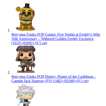
Фигурка Funko POP Games: Five Nights at Freddy's Wiki
10th Anniversary – Withered Golden Freddy Exclusive
(1033) (83091) (9,5 см)
Фигурка Funko POP Disney: Pirates of the Caribbean –
Captain Jack Sparrow (FS) (1482) (81940) (9,5 см)