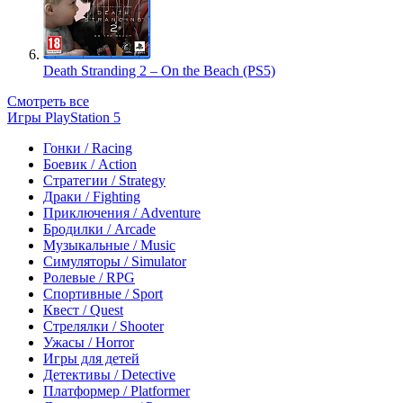
Death Stranding 2 – On the Beach (PS5)
Смотреть все
Игры PlayStation 5
Гонки / Racing
Боевик / Action
Стратегии / Strategy
Драки / Fighting
Приключения / Adventure
Бродилки / Arcade
Музыкальные / Music
Симуляторы / Simulator
Ролевые / RPG
Спортивные / Sport
Квест / Quest
Стрелялки / Shooter
Ужасы / Horror
Игры для детей
Детективы / Detective
Платформер / Platformer