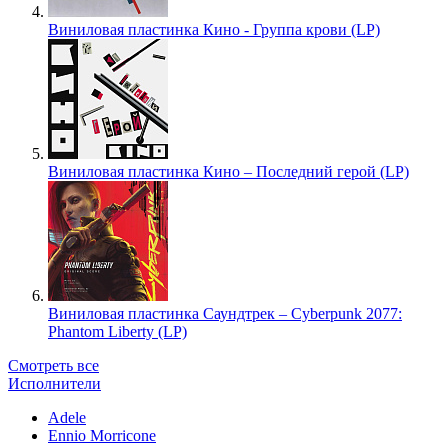
Виниловая пластинка Кино - Группа крови (LP)
Виниловая пластинка Кино – Последний герой (LP)
Виниловая пластинка Саундтрек – Cyberpunk 2077:
Phantom Liberty (LP)
Смотреть все
Исполнители
Adele
Ennio Morricone