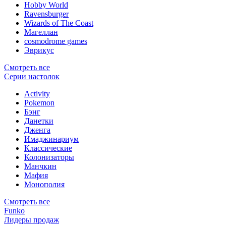
Hobby World
Ravensburger
Wizards of The Coast
Магеллан
сosmodrome games
Эврикус
Смотреть все
Серии настолок
Activity
Pokemon
Бэнг
Данетки
Дженга
Имаджинариум
Классические
Колонизаторы
Манчкин
Мафия
Монополия
Смотреть все
Funko
Лидеры продаж