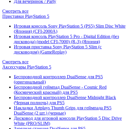
Для вечеринок / Party
Смотреть все
Приставки PlayStation 5
Игровая консоль Sony PlayStation 5 (PS5) Slim Disc White
(Япония) (CFI-2000A)
Игровая консоль PlayStation 5 Pro - Digital Edition (без
дисковода) (model CFI-7000) (R-3) (Япония)
Игровая приставка Sony PlayStation 5 Slim (с
дисководом) (GameReplay)
Смотреть все
Аксессуары PlayStation 5
Беспроводной контроллер DualSense для PS5
(оригинальный)
Беспроводной геймпад DualSense - Cosmic Red
(Космический красный) для PS5
Беспроводной контроллер DualSense Midnight Black
(Черная полночь) для PS5
Накладки Artplays Thumb Grips для геймпада PS5
DualSense (2 шт.) (черные)
Дисковод для игровой консоли PlayStation 5 Disc Drive
White (PRO/SLIM)
Зарядная станция DualSense для PS5