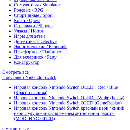
Симуляторы / Simulator
Ролевые / RPG
Спортивные / Sport
Квест / Quest
Стрелялки / Shooter
Ужасы / Horror
Игры для детей
Детективы / Detective
Экономические / Economic
Платформер / Platformer
Для вечеринок / Party
Конструктор
Смотреть все
Приставки Nintendo Switch
Игровая консоль Nintendo Switch OLED – Red / Blue
(Красно / Синяя)
Игровая консоль Nintendo Switch OLED – White (Белая)
Игровая консоль Nintendo Switch OLED (GameReplay)
Игровая консоль Nintendo Switch красный неон / синий
неон с улучшенным временем автономной работы
(MOD. HAC-001-01)
Смотреть все