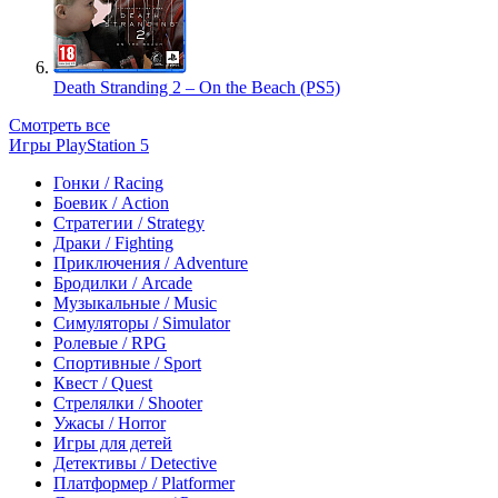
Death Stranding 2 – On the Beach (PS5)
Смотреть все
Игры PlayStation 5
Гонки / Racing
Боевик / Action
Стратегии / Strategy
Драки / Fighting
Приключения / Adventure
Бродилки / Arcade
Музыкальные / Music
Симуляторы / Simulator
Ролевые / RPG
Спортивные / Sport
Квест / Quest
Стрелялки / Shooter
Ужасы / Horror
Игры для детей
Детективы / Detective
Платформер / Platformer