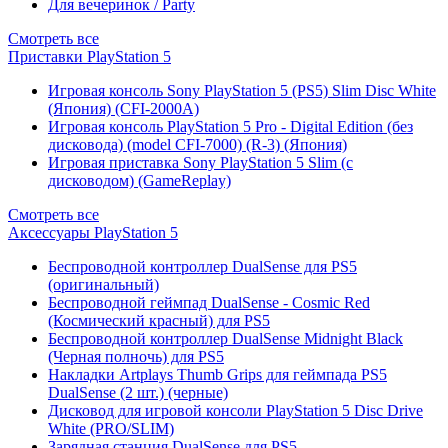
Для вечеринок / Party
Смотреть все
Приставки PlayStation 5
Игровая консоль Sony PlayStation 5 (PS5) Slim Disc White
(Япония) (CFI-2000A)
Игровая консоль PlayStation 5 Pro - Digital Edition (без
дисковода) (model CFI-7000) (R-3) (Япония)
Игровая приставка Sony PlayStation 5 Slim (с
дисководом) (GameReplay)
Смотреть все
Аксессуары PlayStation 5
Беспроводной контроллер DualSense для PS5
(оригинальный)
Беспроводной геймпад DualSense - Cosmic Red
(Космический красный) для PS5
Беспроводной контроллер DualSense Midnight Black
(Черная полночь) для PS5
Накладки Artplays Thumb Grips для геймпада PS5
DualSense (2 шт.) (черные)
Дисковод для игровой консоли PlayStation 5 Disc Drive
White (PRO/SLIM)
Зарядная станция DualSense для PS5