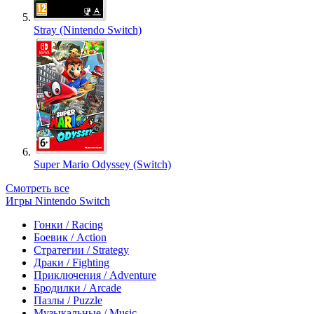
Stray (Nintendo Switch)
Super Mario Odyssey (Switch)
Смотреть все
Игры Nintendo Switch
Гонки / Racing
Боевик / Action
Стратегии / Strategy
Драки / Fighting
Приключения / Adventure
Бродилки / Arcade
Пазлы / Puzzle
Музыкальные / Music