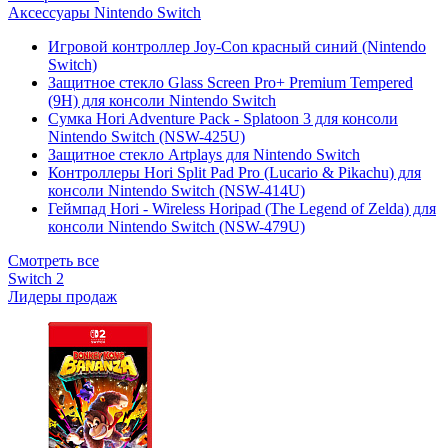
Аксессуары Nintendo Switch
Игровой контроллер Joy-Con красный синий (Nintendo
Switch)
Защитное стекло Glass Screen Pro+ Premium Tempered
(9H) для консоли Nintendo Switch
Сумка Hori Adventure Pack - Splatoon 3 для консоли
Nintendo Switch (NSW-425U)
Защитное стекло Artplays для Nintendo Switch
Контроллеры Hori Split Pad Pro (Lucario & Pikachu) для
консоли Nintendo Switch (NSW-414U)
Геймпад Hori - Wireless Horipad (The Legend of Zelda) для
консоли Nintendo Switch (NSW-479U)
Смотреть все
Switch 2
Лидеры продаж