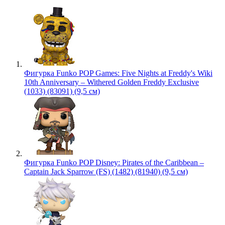
Фигурка Funko POP Games: Five Nights at Freddy's Wiki
10th Anniversary – Withered Golden Freddy Exclusive
(1033) (83091) (9,5 см)
Фигурка Funko POP Disney: Pirates of the Caribbean –
Captain Jack Sparrow (FS) (1482) (81940) (9,5 см)