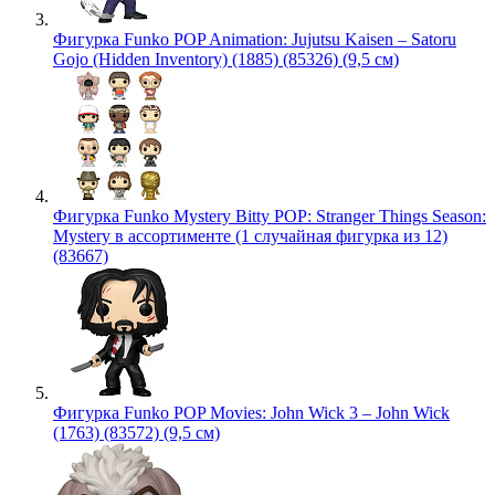
Фигурка Funko POP Animation: Jujutsu Kaisen – Satoru
Gojo (Hidden Inventory) (1885) (85326) (9,5 см)
Фигурка Funko Mystery Bitty POP: Stranger Things Season:
Mystery в ассортименте (1 случайная фигурка из 12)
(83667)
Фигурка Funko POP Movies: John Wick 3 – John Wick
(1763) (83572) (9,5 см)