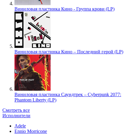
Виниловая пластинка Кино - Группа крови (LP)
Виниловая пластинка Кино – Последний герой (LP)
Виниловая пластинка Саундтрек – Cyberpunk 2077:
Phantom Liberty (LP)
Смотреть все
Исполнители
Adele
Ennio Morricone