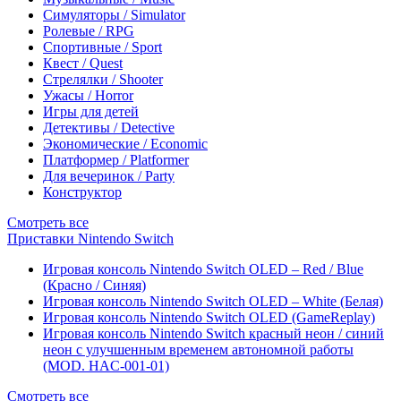
Симуляторы / Simulator
Ролевые / RPG
Спортивные / Sport
Квест / Quest
Стрелялки / Shooter
Ужасы / Horror
Игры для детей
Детективы / Detective
Экономические / Economic
Платформер / Platformer
Для вечеринок / Party
Конструктор
Смотреть все
Приставки Nintendo Switch
Игровая консоль Nintendo Switch OLED – Red / Blue
(Красно / Синяя)
Игровая консоль Nintendo Switch OLED – White (Белая)
Игровая консоль Nintendo Switch OLED (GameReplay)
Игровая консоль Nintendo Switch красный неон / синий
неон с улучшенным временем автономной работы
(MOD. HAC-001-01)
Смотреть все