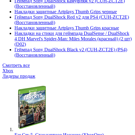
Геймпад Sony DualShock камуфляж v2 (CUH-ZCT2E)
(Восстановленный)
Накладки защитные Artplays Thumb Grips черные
Геймпад Sony DualShock Red v2 для PS4 (CUH-ZCT2E)
(Восстановленный)
Накладки защитные Artplays Thumb Grips красные
Накладки на стики для геймпада DualSense / DualShock
4 DH Marvel's Spider-Man: Miles Morales (красный) (2 шт)
(D02)
Геймпад Sony DualShock Black v2 (CUH-ZCT2E) (PS4)
(Восстановленный)
Смотреть все
Xbox
Лидеры продаж
Far Cry 5. Стандартное Издание (XboxOne)