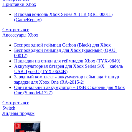
Приставки Xbox
Игровая консоль Xbox Series X 1TB (RRT-00011)
(GameReplay)
Смотреть все
Аксессуары Xbox
Беспроводной геймпад Carbon (Black) для Xbox
Беспроводной геймпад для Xbox (красный) (QAU-
00012)
Накладки на стики для геймпадов Xbox (TYX-0649)
Аккумуляторная батарея для Xbox Series S/X + кабель
USB-Type-C (TYX-0634B)
Зарядный комплект - аккумулятор геймпада + шнур
зарядки для Xbox One (RA-2015-2)
Оригинальный аккумулятор + USB-C кабель для Xbox
One (S model-1727)
Смотреть все
Switch
Лидеры продаж