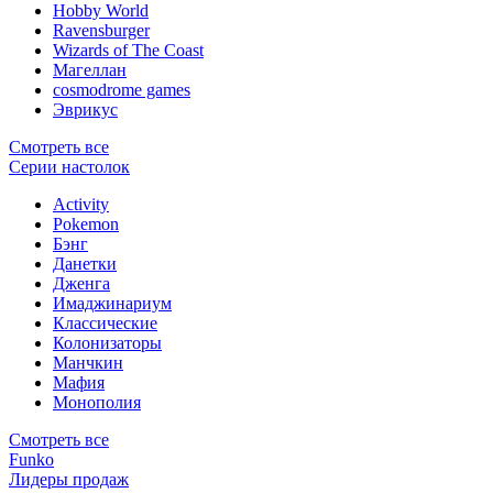
Hobby World
Ravensburger
Wizards of The Coast
Магеллан
сosmodrome games
Эврикус
Смотреть все
Серии настолок
Activity
Pokemon
Бэнг
Данетки
Дженга
Имаджинариум
Классические
Колонизаторы
Манчкин
Мафия
Монополия
Смотреть все
Funko
Лидеры продаж