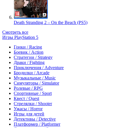
Death Stranding 2 – On the Beach (PS5)
Смотреть все
Игры PlayStation 5
Гонки / Racing
Боевик / Action
Стратегии / Strategy
Драки / Fighting
Приключения / Adventure
Бродилки / Arcade
Музыкальные / Music
Симуляторы / Simulator
Ролевые / RPG
Спортивные / Sport
Квест / Quest
Стрелялки / Shooter
Ужасы / Horror
Игры для детей
Детективы / Detective
Платформер / Platformer