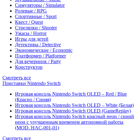
Симуляторы / Simulator
Ролевые / RPG
Спортивные / Sport
Квест / Quest
Стрелялки / Shooter
Ужасы / Horror
Игры для детей
Детективы / Detective
Экономические / Economic
Платформер / Platformer
Для вечеринок / Party
Конструктор
Смотреть все
Приставки Nintendo Switch
Игровая консоль Nintendo Switch OLED – Red / Blue
(Красно / Синяя)
Игровая консоль Nintendo Switch OLED – White (Белая)
Игровая консоль Nintendo Switch OLED (GameReplay)
Игровая консоль Nintendo Switch красный неон / синий
неон с улучшенным временем автономной работы
(MOD. HAC-001-01)
Смотреть все