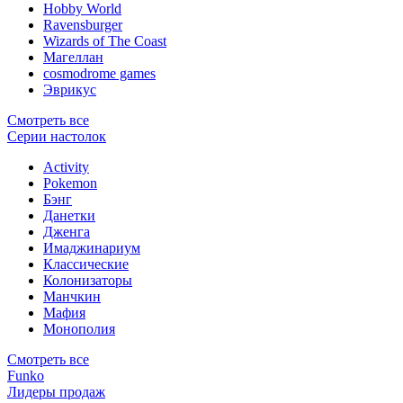
Hobby World
Ravensburger
Wizards of The Coast
Магеллан
сosmodrome games
Эврикус
Смотреть все
Серии настолок
Activity
Pokemon
Бэнг
Данетки
Дженга
Имаджинариум
Классические
Колонизаторы
Манчкин
Мафия
Монополия
Смотреть все
Funko
Лидеры продаж