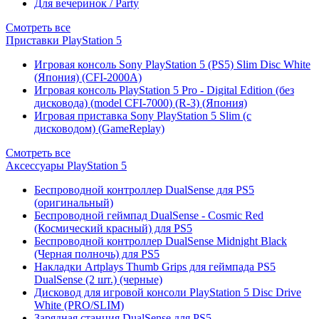
Для вечеринок / Party
Смотреть все
Приставки PlayStation 5
Игровая консоль Sony PlayStation 5 (PS5) Slim Disc White
(Япония) (CFI-2000A)
Игровая консоль PlayStation 5 Pro - Digital Edition (без
дисковода) (model CFI-7000) (R-3) (Япония)
Игровая приставка Sony PlayStation 5 Slim (с
дисководом) (GameReplay)
Смотреть все
Аксессуары PlayStation 5
Беспроводной контроллер DualSense для PS5
(оригинальный)
Беспроводной геймпад DualSense - Cosmic Red
(Космический красный) для PS5
Беспроводной контроллер DualSense Midnight Black
(Черная полночь) для PS5
Накладки Artplays Thumb Grips для геймпада PS5
DualSense (2 шт.) (черные)
Дисковод для игровой консоли PlayStation 5 Disc Drive
White (PRO/SLIM)
Зарядная станция DualSense для PS5