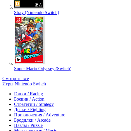
Stray (Nintendo Switch)
Super Mario Odyssey (Switch)
Смотреть все
Игры Nintendo Switch
Гонки / Racing
Боевик / Action
Стратегии / Strategy
Драки / Fighting
Приключения / Adventure
Бродилки / Arcade
Пазлы / Puzzle
Музыкальные / Music