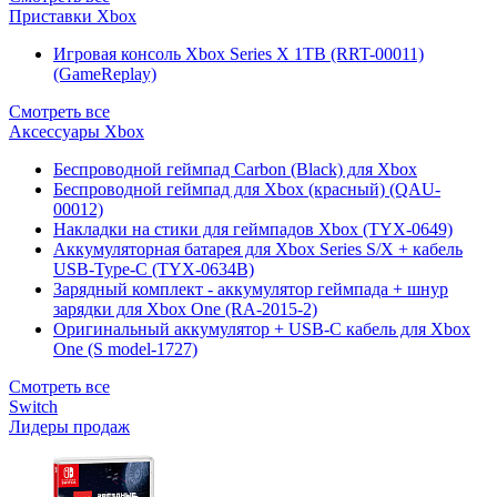
Приставки Xbox
Игровая консоль Xbox Series X 1TB (RRT-00011)
(GameReplay)
Смотреть все
Аксессуары Xbox
Беспроводной геймпад Carbon (Black) для Xbox
Беспроводной геймпад для Xbox (красный) (QAU-
00012)
Накладки на стики для геймпадов Xbox (TYX-0649)
Аккумуляторная батарея для Xbox Series S/X + кабель
USB-Type-C (TYX-0634B)
Зарядный комплект - аккумулятор геймпада + шнур
зарядки для Xbox One (RA-2015-2)
Оригинальный аккумулятор + USB-C кабель для Xbox
One (S model-1727)
Смотреть все
Switch
Лидеры продаж