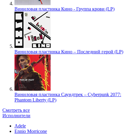
Виниловая пластинка Кино - Группа крови (LP)
Виниловая пластинка Кино – Последний герой (LP)
Виниловая пластинка Саундтрек – Cyberpunk 2077:
Phantom Liberty (LP)
Смотреть все
Исполнители
Adele
Ennio Morricone