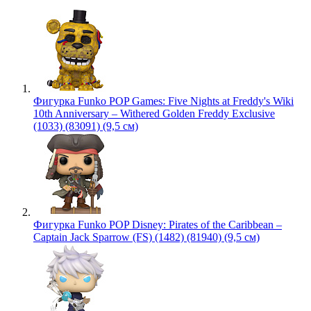
Фигурка Funko POP Games: Five Nights at Freddy's Wiki
10th Anniversary – Withered Golden Freddy Exclusive
(1033) (83091) (9,5 см)
Фигурка Funko POP Disney: Pirates of the Caribbean –
Captain Jack Sparrow (FS) (1482) (81940) (9,5 см)