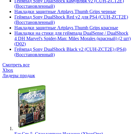
Геймпад Sony DualShock камуфляж v2 (CUH-ZCT2E)
(Восстановленный)
Накладки защитные Artplays Thumb Grips черные
Геймпад Sony DualShock Red v2 для PS4 (CUH-ZCT2E)
(Восстановленный)
Накладки защитные Artplays Thumb Grips красные
Накладки на стики для геймпада DualSense / DualShock
4 DH Marvel's Spider-Man: Miles Morales (красный) (2 шт)
(D02)
Геймпад Sony DualShock Black v2 (CUH-ZCT2E) (PS4)
(Восстановленный)
Смотреть все
Xbox
Лидеры продаж
Far Cry 5. Стандартное Издание (XboxOne)