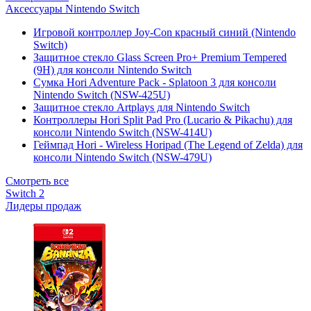
Аксессуары Nintendo Switch
Игровой контроллер Joy-Con красный синий (Nintendo
Switch)
Защитное стекло Glass Screen Pro+ Premium Tempered
(9H) для консоли Nintendo Switch
Сумка Hori Adventure Pack - Splatoon 3 для консоли
Nintendo Switch (NSW-425U)
Защитное стекло Artplays для Nintendo Switch
Контроллеры Hori Split Pad Pro (Lucario & Pikachu) для
консоли Nintendo Switch (NSW-414U)
Геймпад Hori - Wireless Horipad (The Legend of Zelda) для
консоли Nintendo Switch (NSW-479U)
Смотреть все
Switch 2
Лидеры продаж