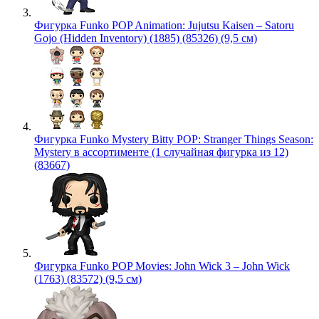
Фигурка Funko POP Animation: Jujutsu Kaisen – Satoru
Gojo (Hidden Inventory) (1885) (85326) (9,5 см)
Фигурка Funko Mystery Bitty POP: Stranger Things Season:
Mystery в ассортименте (1 случайная фигурка из 12)
(83667)
Фигурка Funko POP Movies: John Wick 3 – John Wick
(1763) (83572) (9,5 см)