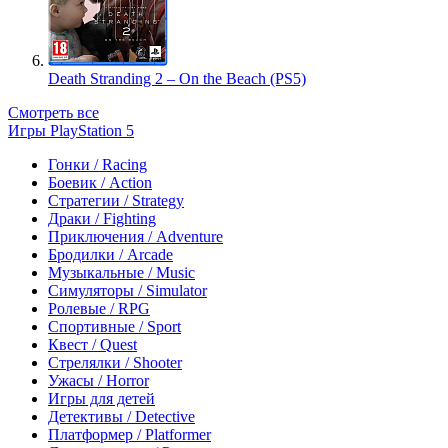
Death Stranding 2 – On the Beach (PS5)
Смотреть все
Игры PlayStation 5
Гонки / Racing
Боевик / Action
Стратегии / Strategy
Драки / Fighting
Приключения / Adventure
Бродилки / Arcade
Музыкальные / Music
Симуляторы / Simulator
Ролевые / RPG
Спортивные / Sport
Квест / Quest
Стрелялки / Shooter
Ужасы / Horror
Игры для детей
Детективы / Detective
Платформер / Platformer