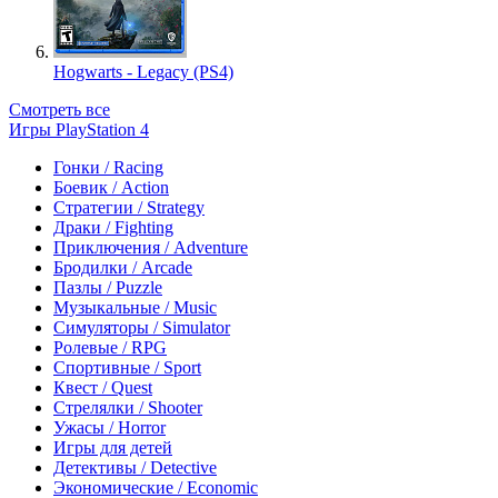
Hogwarts - Legacy (PS4)
Смотреть все
Игры PlayStation 4
Гонки / Racing
Боевик / Action
Стратегии / Strategy
Драки / Fighting
Приключения / Adventure
Бродилки / Arcade
Пазлы / Puzzle
Музыкальные / Music
Симуляторы / Simulator
Ролевые / RPG
Спортивные / Sport
Квест / Quest
Стрелялки / Shooter
Ужасы / Horror
Игры для детей
Детективы / Detective
Экономические / Economic