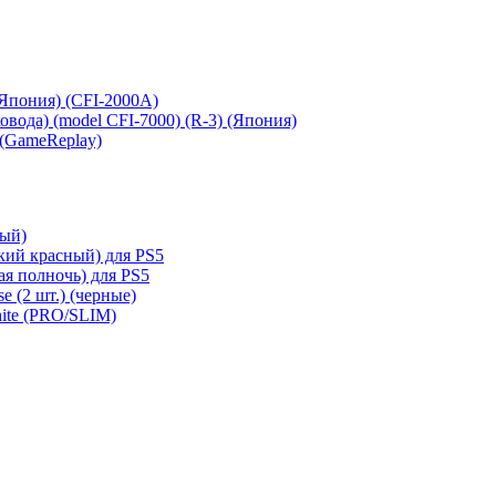
 (Япония) (CFI-2000A)
сковода) (model CFI-7000) (R-3) (Япония)
 (GameReplay)
ный)
кий красный) для PS5
ая полночь) для PS5
e (2 шт.) (черные)
hite (PRO/SLIM)