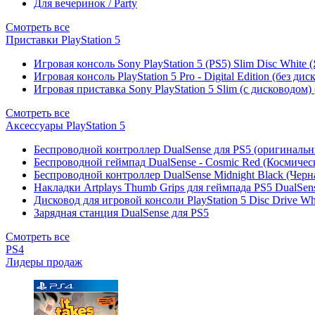
Для вечеринок / Party
Смотреть все
Приставки PlayStation 5
Игровая консоль Sony PlayStation 5 (PS5) Slim Disc White
Игровая консоль PlayStation 5 Pro - Digital Edition (без ди
Игровая приставка Sony PlayStation 5 Slim (с дисководом)
Смотреть все
Аксессуары PlayStation 5
Беспроводной контроллер DualSense для PS5 (оригиналь
Беспроводной геймпад DualSense - Cosmic Red (Космичес
Беспроводной контроллер DualSense Midnight Black (Черн
Накладки Artplays Thumb Grips для геймпада PS5 DualSens
Дисковод для игровой консоли PlayStation 5 Disc Drive W
Зарядная станция DualSense для PS5
Смотреть все
PS4
Лидеры продаж