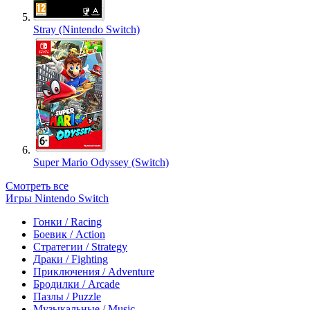
Stray (Nintendo Switch)
Super Mario Odyssey (Switch)
Смотреть все
Игры Nintendo Switch
Гонки / Racing
Боевик / Action
Стратегии / Strategy
Драки / Fighting
Приключения / Adventure
Бродилки / Arcade
Пазлы / Puzzle
Музыкальные / Music