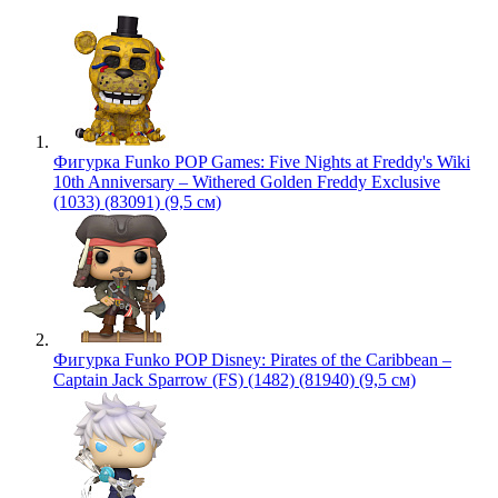
Фигурка Funko POP Games: Five Nights at Freddy's Wiki
10th Anniversary – Withered Golden Freddy Exclusive
(1033) (83091) (9,5 см)
Фигурка Funko POP Disney: Pirates of the Caribbean –
Captain Jack Sparrow (FS) (1482) (81940) (9,5 см)