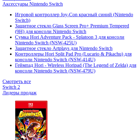
Аксессуары Nintendo Switch
Игровой контроллер Joy-Con красный синий (Nintendo
Switch)
Защитное стекло Glass Screen Pro+ Premium Tempered
(9H) для консоли Nintendo Switch
Сумка Hori Adventure Pack - Splatoon 3 для консоли
Nintendo Switch (NSW-425U)
Защитное стекло Artplays для Nintendo Switch
Контроллеры Hori Split Pad Pro (Lucario & Pikachu) для
консоли Nintendo Switch (NSW-414U)
Геймпад Hori - Wireless Horipad (The Legend of Zelda) для
консоли Nintendo Switch (NSW-479U)
Смотреть все
Switch 2
Лидеры продаж