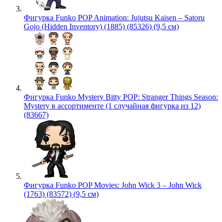
Фигурка Funko POP Animation: Jujutsu Kaisen – Satoru
Gojo (Hidden Inventory) (1885) (85326) (9,5 см)
Фигурка Funko Mystery Bitty POP: Stranger Things Season:
Mystery в ассортименте (1 случайная фигурка из 12)
(83667)
Фигурка Funko POP Movies: John Wick 3 – John Wick
(1763) (83572) (9,5 см)