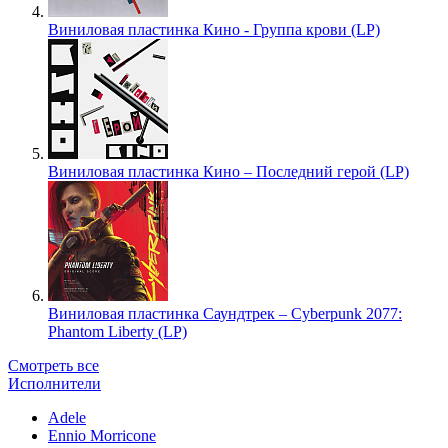
Виниловая пластинка Кино - Группа крови (LP)
Виниловая пластинка Кино – Последний герой (LP)
Виниловая пластинка Саундтрек – Cyberpunk 2077:
Phantom Liberty (LP)
Смотреть все
Исполнители
Adele
Ennio Morricone