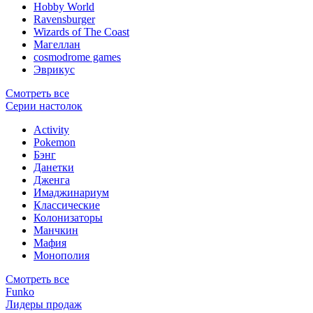
Hobby World
Ravensburger
Wizards of The Coast
Магеллан
сosmodrome games
Эврикус
Смотреть все
Серии настолок
Activity
Pokemon
Бэнг
Данетки
Дженга
Имаджинариум
Классические
Колонизаторы
Манчкин
Мафия
Монополия
Смотреть все
Funko
Лидеры продаж