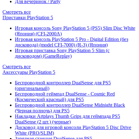
Для вечеринок / Party
Смотреть все
Приставки PlayStation 5
Игровая консоль Sony PlayStation 5 (PS5) Slim Disc White
(Япония) (CFI-2000A)
Игровая консоль PlayStation 5 Pro - Digital Edition (без
дисковода) (model CFI-7000) (R-3) (Япония)
Игровая приставка Sony PlayStation 5 Slim (с
дисководом) (GameReplay)
Смотреть все
Аксессуары PlayStation 5
Беспроводной контроллер DualSense для PS5
(оригинальный)
Беспроводной геймпад DualSense - Cosmic Red
(Космический красный) для PS5
Беспроводной контроллер DualSense Midnight Black
(Черная полночь) для PS5
Накладки Artplays Thumb Grips для геймпада PS5
DualSense (2 шт.) (черные)
Дисковод для игровой консоли PlayStation 5 Disc Drive
White (PRO/SLIM)
Зарядная станция DualSense для PS5