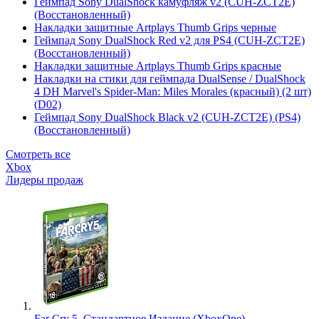
Геймпад Sony DualShock камуфляж v2 (CUH-ZCT2E)
(Восстановленный)
Накладки защитные Artplays Thumb Grips черные
Геймпад Sony DualShock Red v2 для PS4 (CUH-ZCT2E)
(Восстановленный)
Накладки защитные Artplays Thumb Grips красные
Накладки на стики для геймпада DualSense / DualShock
4 DH Marvel's Spider-Man: Miles Morales (красный) (2 шт)
(D02)
Геймпад Sony DualShock Black v2 (CUH-ZCT2E) (PS4)
(Восстановленный)
Смотреть все
Xbox
Лидеры продаж
Far Cry 5. Стандартное Издание (XboxOne)