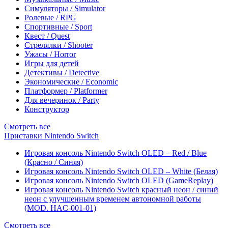
Симуляторы / Simulator
Ролевые / RPG
Спортивные / Sport
Квест / Quest
Стрелялки / Shooter
Ужасы / Horror
Игры для детей
Детективы / Detective
Экономические / Economic
Платформер / Platformer
Для вечеринок / Party
Конструктор
Смотреть все
Приставки Nintendo Switch
Игровая консоль Nintendo Switch OLED – Red / Blue
(Красно / Синяя)
Игровая консоль Nintendo Switch OLED – White (Белая)
Игровая консоль Nintendo Switch OLED (GameReplay)
Игровая консоль Nintendo Switch красный неон / синий
неон с улучшенным временем автономной работы
(MOD. HAC-001-01)
Смотреть все