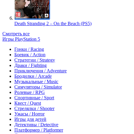
Death Stranding 2 – On the Beach (PS5)
Смотреть все
Игры PlayStation 5
Гонки / Racing
Боевик / Action
Стратегии / Strategy
Драки / Fighting
Приключения / Adventure
Бродилки / Arcade
Музыкальные / Music
Симуляторы / Simulator
Ролевые / RPG
Спортивные / Sport
Квест / Quest
Стрелялки / Shooter
Ужасы / Horror
Игры для детей
Детективы / Detective
Платформер / Platformer