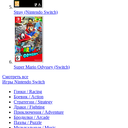
Stray (Nintendo Switch)
Super Mario Odyssey (Switch)
Смотреть все
Игры Nintendo Switch
Гонки / Racing
Боевик / Action
Стратегии / Strategy
Драки / Fighting
Приключения / Adventure
Бродилки / Arcade
Пазлы / Puzzle
Музыкальные / Music