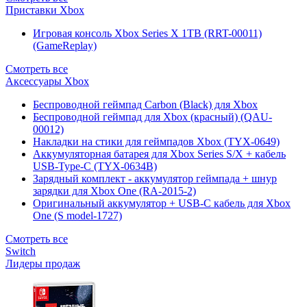
Приставки Xbox
Игровая консоль Xbox Series X 1TB (RRT-00011)
(GameReplay)
Смотреть все
Аксессуары Xbox
Беспроводной геймпад Carbon (Black) для Xbox
Беспроводной геймпад для Xbox (красный) (QAU-
00012)
Накладки на стики для геймпадов Xbox (TYX-0649)
Аккумуляторная батарея для Xbox Series S/X + кабель
USB-Type-C (TYX-0634B)
Зарядный комплект - аккумулятор геймпада + шнур
зарядки для Xbox One (RA-2015-2)
Оригинальный аккумулятор + USB-C кабель для Xbox
One (S model-1727)
Смотреть все
Switch
Лидеры продаж