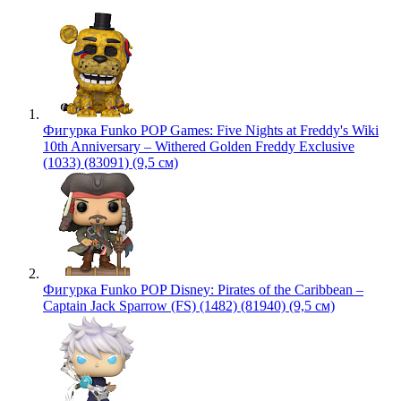
Фигурка Funko POP Games: Five Nights at Freddy's Wiki
10th Anniversary – Withered Golden Freddy Exclusive
(1033) (83091) (9,5 см)
Фигурка Funko POP Disney: Pirates of the Caribbean –
Captain Jack Sparrow (FS) (1482) (81940) (9,5 см)