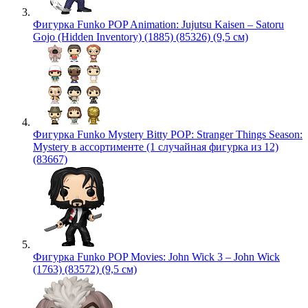
Фигурка Funko POP Animation: Jujutsu Kaisen – Satoru
Gojo (Hidden Inventory) (1885) (85326) (9,5 см)
Фигурка Funko Mystery Bitty POP: Stranger Things Season:
Mystery в ассортименте (1 случайная фигурка из 12)
(83667)
Фигурка Funko POP Movies: John Wick 3 – John Wick
(1763) (83572) (9,5 см)