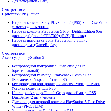
Для вечеринок / Party
Смотреть все
Приставки PlayStation 5
Игровая консоль Sony PlayStation 5 (PS5) Slim Disc White
(Япония) (CFI-2000A)
Игровая консоль PlayStation 5 Pro - Digital Edition (без
дисковода) (model CFI-7000) (R-3) (Япония)
Игровая приставка Sony PlayStation 5 Slim (с
дисководом) (GameReplay)
Смотреть все
Аксессуары PlayStation 5
Беспроводной контроллер DualSense для PS5
(оригинальный)
Беспроводной геймпад DualSense - Cosmic Red
(Космический красный) для PS5
Беспроводной контроллер DualSense Midnight Black
(Черная полночь) для PS5
Накладки Artplays Thumb Grips для геймпада PS5
DualSense (2 шт.) (черные)
Дисковод для игровой консоли PlayStation 5 Disc Drive
White (PRO/SLIM)
Зарядная станция DualSense для PS5