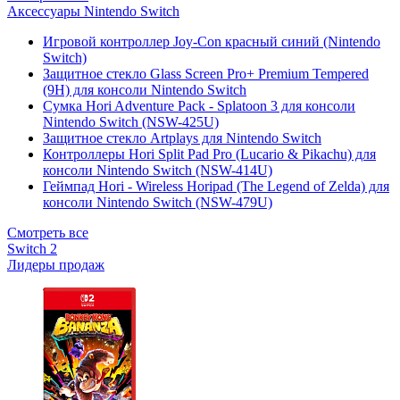
Аксессуары Nintendo Switch
Игровой контроллер Joy-Con красный синий (Nintendo
Switch)
Защитное стекло Glass Screen Pro+ Premium Tempered
(9H) для консоли Nintendo Switch
Сумка Hori Adventure Pack - Splatoon 3 для консоли
Nintendo Switch (NSW-425U)
Защитное стекло Artplays для Nintendo Switch
Контроллеры Hori Split Pad Pro (Lucario & Pikachu) для
консоли Nintendo Switch (NSW-414U)
Геймпад Hori - Wireless Horipad (The Legend of Zelda) для
консоли Nintendo Switch (NSW-479U)
Смотреть все
Switch 2
Лидеры продаж