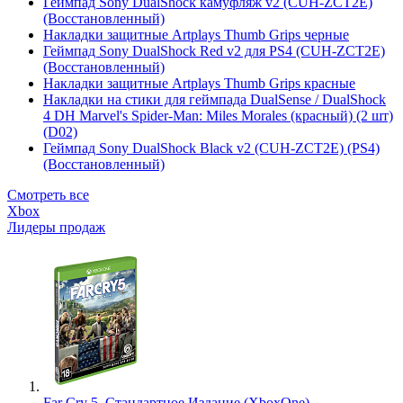
Геймпад Sony DualShock камуфляж v2 (CUH-ZCT2E)
(Восстановленный)
Накладки защитные Artplays Thumb Grips черные
Геймпад Sony DualShock Red v2 для PS4 (CUH-ZCT2E)
(Восстановленный)
Накладки защитные Artplays Thumb Grips красные
Накладки на стики для геймпада DualSense / DualShock
4 DH Marvel's Spider-Man: Miles Morales (красный) (2 шт)
(D02)
Геймпад Sony DualShock Black v2 (CUH-ZCT2E) (PS4)
(Восстановленный)
Смотреть все
Xbox
Лидеры продаж
Far Cry 5. Стандартное Издание (XboxOne)