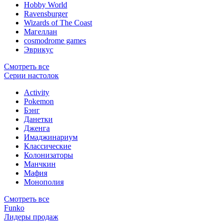
Hobby World
Ravensburger
Wizards of The Coast
Магеллан
сosmodrome games
Эврикус
Смотреть все
Серии настолок
Activity
Pokemon
Бэнг
Данетки
Дженга
Имаджинариум
Классические
Колонизаторы
Манчкин
Мафия
Монополия
Смотреть все
Funko
Лидеры продаж