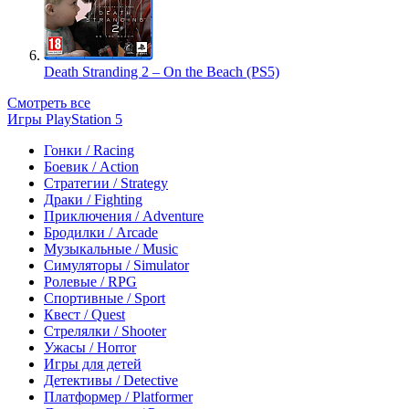
Death Stranding 2 – On the Beach (PS5)
Смотреть все
Игры PlayStation 5
Гонки / Racing
Боевик / Action
Стратегии / Strategy
Драки / Fighting
Приключения / Adventure
Бродилки / Arcade
Музыкальные / Music
Симуляторы / Simulator
Ролевые / RPG
Спортивные / Sport
Квест / Quest
Стрелялки / Shooter
Ужасы / Horror
Игры для детей
Детективы / Detective
Платформер / Platformer