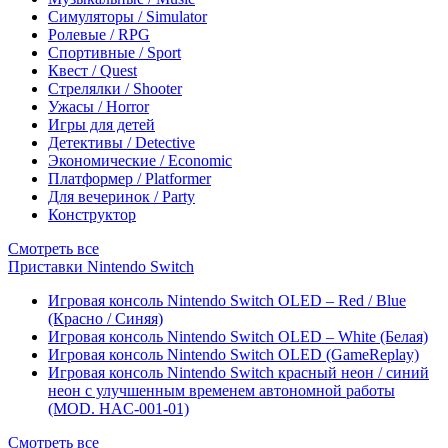
Симуляторы / Simulator
Ролевые / RPG
Спортивные / Sport
Квест / Quest
Стрелялки / Shooter
Ужасы / Horror
Игры для детей
Детективы / Detective
Экономические / Economic
Платформер / Platformer
Для вечеринок / Party
Конструктор
Смотреть все
Приставки Nintendo Switch
Игровая консоль Nintendo Switch OLED – Red / Blue
(Красно / Синяя)
Игровая консоль Nintendo Switch OLED – White (Белая)
Игровая консоль Nintendo Switch OLED (GameReplay)
Игровая консоль Nintendo Switch красный неон / синий
неон с улучшенным временем автономной работы
(MOD. HAC-001-01)
Смотреть все