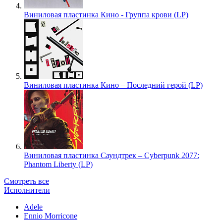
Виниловая пластинка Кино - Группа крови (LP)
Виниловая пластинка Кино – Последний герой (LP)
Виниловая пластинка Саундтрек – Cyberpunk 2077:
Phantom Liberty (LP)
Смотреть все
Исполнители
Adele
Ennio Morricone