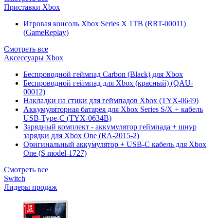
Приставки Xbox
Игровая консоль Xbox Series X 1TB (RRT-00011)
(GameReplay)
Смотреть все
Аксессуары Xbox
Беспроводной геймпад Carbon (Black) для Xbox
Беспроводной геймпад для Xbox (красный) (QAU-
00012)
Накладки на стики для геймпадов Xbox (TYX-0649)
Аккумуляторная батарея для Xbox Series S/X + кабель
USB-Type-C (TYX-0634B)
Зарядный комплект - аккумулятор геймпада + шнур
зарядки для Xbox One (RA-2015-2)
Оригинальный аккумулятор + USB-C кабель для Xbox
One (S model-1727)
Смотреть все
Switch
Лидеры продаж