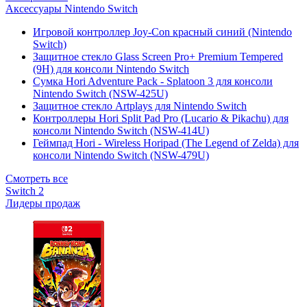
Аксессуары Nintendo Switch
Игровой контроллер Joy-Con красный синий (Nintendo
Switch)
Защитное стекло Glass Screen Pro+ Premium Tempered
(9H) для консоли Nintendo Switch
Сумка Hori Adventure Pack - Splatoon 3 для консоли
Nintendo Switch (NSW-425U)
Защитное стекло Artplays для Nintendo Switch
Контроллеры Hori Split Pad Pro (Lucario & Pikachu) для
консоли Nintendo Switch (NSW-414U)
Геймпад Hori - Wireless Horipad (The Legend of Zelda) для
консоли Nintendo Switch (NSW-479U)
Смотреть все
Switch 2
Лидеры продаж