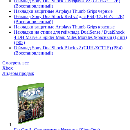
Геймпад Sony DualShock камуфляж v2 (CUH-ZCT2E)
(Восстановленный)
Накладки защитные Artplays Thumb Grips черные
Геймпад Sony DualShock Red v2 для PS4 (CUH-ZCT2E)
(Восстановленный)
Накладки защитные Artplays Thumb Grips красные
Накладки на стики для геймпада DualSense / DualShock
4 DH Marvel's Spider-Man: Miles Morales (красный) (2 шт)
(D02)
Геймпад Sony DualShock Black v2 (CUH-ZCT2E) (PS4)
(Восстановленный)
Смотреть все
Xbox
Лидеры продаж
Far Cry 5. Стандартное Издание (XboxOne)