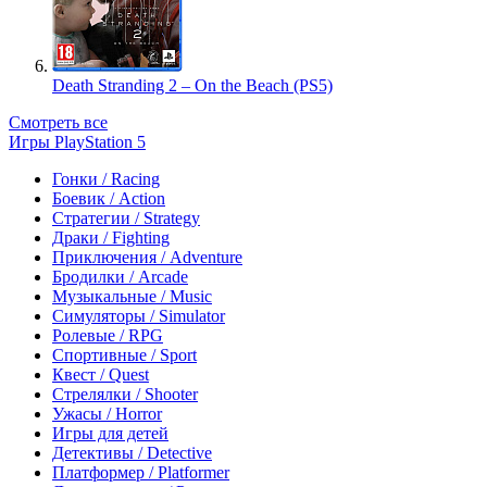
Death Stranding 2 – On the Beach (PS5)
Смотреть все
Игры PlayStation 5
Гонки / Racing
Боевик / Action
Стратегии / Strategy
Драки / Fighting
Приключения / Adventure
Бродилки / Arcade
Музыкальные / Music
Симуляторы / Simulator
Ролевые / RPG
Спортивные / Sport
Квест / Quest
Стрелялки / Shooter
Ужасы / Horror
Игры для детей
Детективы / Detective
Платформер / Platformer