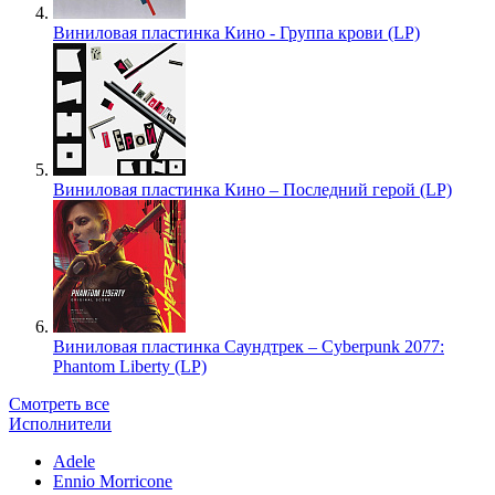
Виниловая пластинка Кино - Группа крови (LP)
Виниловая пластинка Кино – Последний герой (LP)
Виниловая пластинка Саундтрек – Cyberpunk 2077:
Phantom Liberty (LP)
Смотреть все
Исполнители
Adele
Ennio Morricone