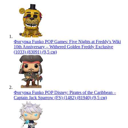
Фигурка Funko POP Games: Five Nights at Freddy's Wiki
10th Anniversary – Withered Golden Freddy Exclusive
(1033) (83091) (9,5 см)
Фигурка Funko POP Disney: Pirates of the Caribbean –
Captain Jack Sparrow (FS) (1482) (81940) (9,5 см)