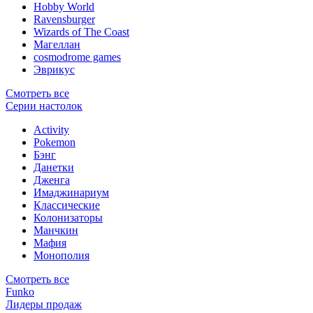
Hobby World
Ravensburger
Wizards of The Coast
Магеллан
сosmodrome games
Эврикус
Смотреть все
Серии настолок
Activity
Pokemon
Бэнг
Данетки
Дженга
Имаджинариум
Классические
Колонизаторы
Манчкин
Мафия
Монополия
Смотреть все
Funko
Лидеры продаж