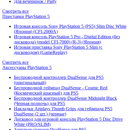
Для вечеринок / Party
Смотреть все
Приставки PlayStation 5
Игровая консоль Sony PlayStation 5 (PS5) Slim Disc White
(Япония) (CFI-2000A)
Игровая консоль PlayStation 5 Pro - Digital Edition (без
дисковода) (model CFI-7000) (R-3) (Япония)
Игровая приставка Sony PlayStation 5 Slim (с
дисководом) (GameReplay)
Смотреть все
Аксессуары PlayStation 5
Беспроводной контроллер DualSense для PS5
(оригинальный)
Беспроводной геймпад DualSense - Cosmic Red
(Космический красный) для PS5
Беспроводной контроллер DualSense Midnight Black
(Черная полночь) для PS5
Накладки Artplays Thumb Grips для геймпада PS5
DualSense (2 шт.) (черные)
Дисковод для игровой консоли PlayStation 5 Disc Drive
White (PRO/SLIM)
Зарядная станция DualSense для PS5