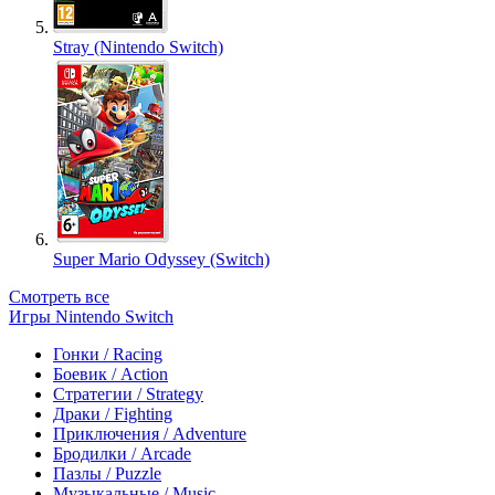
Stray (Nintendo Switch)
Super Mario Odyssey (Switch)
Смотреть все
Игры Nintendo Switch
Гонки / Racing
Боевик / Action
Стратегии / Strategy
Драки / Fighting
Приключения / Adventure
Бродилки / Arcade
Пазлы / Puzzle
Музыкальные / Music