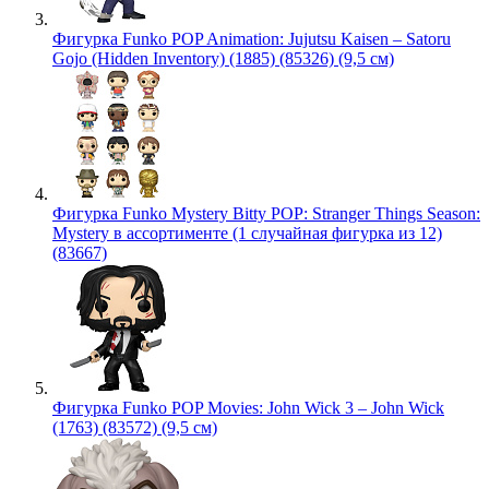
Фигурка Funko POP Animation: Jujutsu Kaisen – Satoru
Gojo (Hidden Inventory) (1885) (85326) (9,5 см)
Фигурка Funko Mystery Bitty POP: Stranger Things Season:
Mystery в ассортименте (1 случайная фигурка из 12)
(83667)
Фигурка Funko POP Movies: John Wick 3 – John Wick
(1763) (83572) (9,5 см)