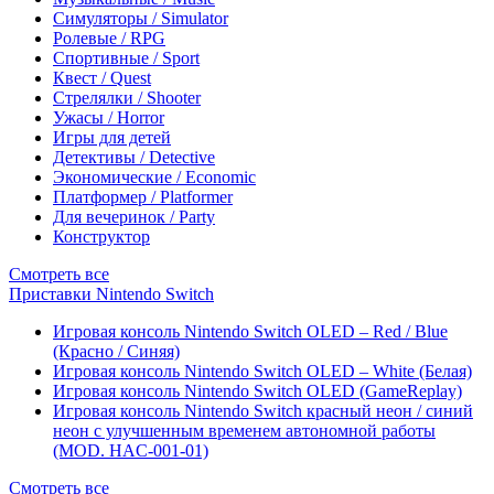
Симуляторы / Simulator
Ролевые / RPG
Спортивные / Sport
Квест / Quest
Стрелялки / Shooter
Ужасы / Horror
Игры для детей
Детективы / Detective
Экономические / Economic
Платформер / Platformer
Для вечеринок / Party
Конструктор
Смотреть все
Приставки Nintendo Switch
Игровая консоль Nintendo Switch OLED – Red / Blue
(Красно / Синяя)
Игровая консоль Nintendo Switch OLED – White (Белая)
Игровая консоль Nintendo Switch OLED (GameReplay)
Игровая консоль Nintendo Switch красный неон / синий
неон с улучшенным временем автономной работы
(MOD. HAC-001-01)
Смотреть все