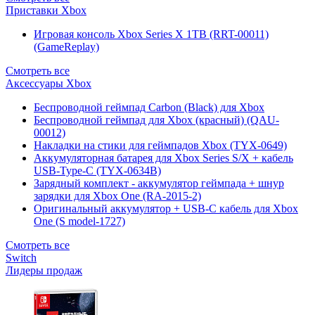
Приставки Xbox
Игровая консоль Xbox Series X 1TB (RRT-00011)
(GameReplay)
Смотреть все
Аксессуары Xbox
Беспроводной геймпад Carbon (Black) для Xbox
Беспроводной геймпад для Xbox (красный) (QAU-
00012)
Накладки на стики для геймпадов Xbox (TYX-0649)
Аккумуляторная батарея для Xbox Series S/X + кабель
USB-Type-C (TYX-0634B)
Зарядный комплект - аккумулятор геймпада + шнур
зарядки для Xbox One (RA-2015-2)
Оригинальный аккумулятор + USB-C кабель для Xbox
One (S model-1727)
Смотреть все
Switch
Лидеры продаж