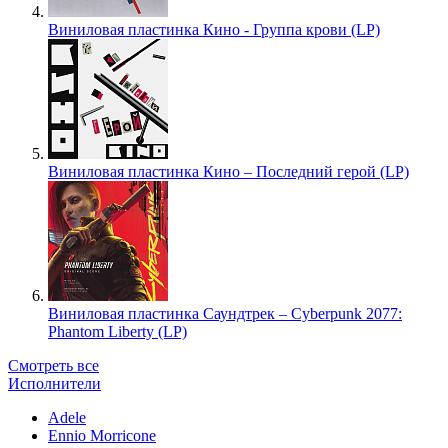
Виниловая пластинка Кино - Группа крови (LP)
Виниловая пластинка Кино – Последний герой (LP)
Виниловая пластинка Саундтрек – Cyberpunk 2077:
Phantom Liberty (LP)
Смотреть все
Исполнители
Adele
Ennio Morricone