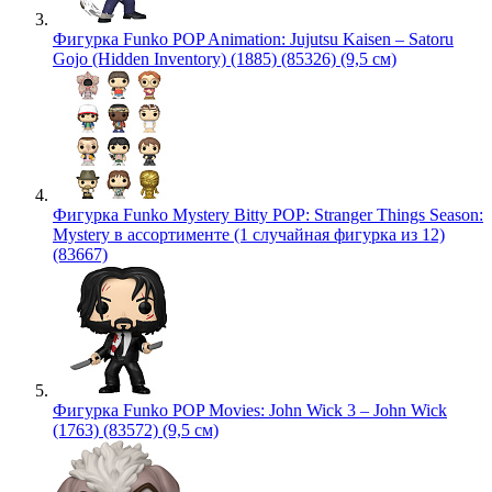
Фигурка Funko POP Animation: Jujutsu Kaisen – Satoru
Gojo (Hidden Inventory) (1885) (85326) (9,5 см)
Фигурка Funko Mystery Bitty POP: Stranger Things Season:
Mystery в ассортименте (1 случайная фигурка из 12)
(83667)
Фигурка Funko POP Movies: John Wick 3 – John Wick
(1763) (83572) (9,5 см)