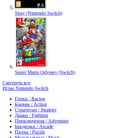
Stray (Nintendo Switch)
Super Mario Odyssey (Switch)
Смотреть все
Игры Nintendo Switch
Гонки / Racing
Боевик / Action
Стратегии / Strategy
Драки / Fighting
Приключения / Adventure
Бродилки / Arcade
Пазлы / Puzzle
Музыкальные / Music