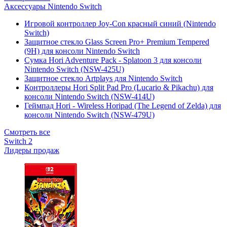
Аксессуары Nintendo Switch
Игровой контроллер Joy-Con красный синий (Nintendo
Switch)
Защитное стекло Glass Screen Pro+ Premium Tempered
(9H) для консоли Nintendo Switch
Сумка Hori Adventure Pack - Splatoon 3 для консоли
Nintendo Switch (NSW-425U)
Защитное стекло Artplays для Nintendo Switch
Контроллеры Hori Split Pad Pro (Lucario & Pikachu) для
консоли Nintendo Switch (NSW-414U)
Геймпад Hori - Wireless Horipad (The Legend of Zelda) для
консоли Nintendo Switch (NSW-479U)
Смотреть все
Switch 2
Лидеры продаж