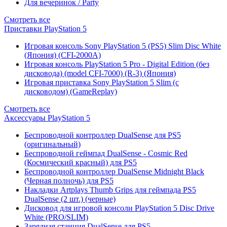
Для вечеринок / Party
Смотреть все
Приставки PlayStation 5
Игровая консоль Sony PlayStation 5 (PS5) Slim Disc White
(Япония) (CFI-2000A)
Игровая консоль PlayStation 5 Pro - Digital Edition (без
дисковода) (model CFI-7000) (R-3) (Япония)
Игровая приставка Sony PlayStation 5 Slim (с
дисководом) (GameReplay)
Смотреть все
Аксессуары PlayStation 5
Беспроводной контроллер DualSense для PS5
(оригинальный)
Беспроводной геймпад DualSense - Cosmic Red
(Космический красный) для PS5
Беспроводной контроллер DualSense Midnight Black
(Черная полночь) для PS5
Накладки Artplays Thumb Grips для геймпада PS5
DualSense (2 шт.) (черные)
Дисковод для игровой консоли PlayStation 5 Disc Drive
White (PRO/SLIM)
Зарядная станция DualSense для PS5