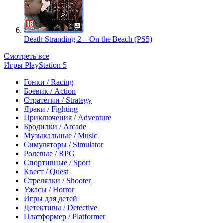
Death Stranding 2 – On the Beach (PS5)
Смотреть все
Игры PlayStation 5
Гонки / Racing
Боевик / Action
Стратегии / Strategy
Драки / Fighting
Приключения / Adventure
Бродилки / Arcade
Музыкальные / Music
Симуляторы / Simulator
Ролевые / RPG
Спортивные / Sport
Квест / Quest
Стрелялки / Shooter
Ужасы / Horror
Игры для детей
Детективы / Detective
Платформер / Platformer