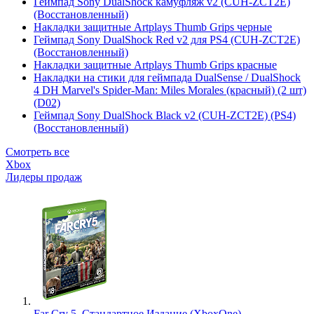
Геймпад Sony DualShock камуфляж v2 (CUH-ZCT2E)
(Восстановленный)
Накладки защитные Artplays Thumb Grips черные
Геймпад Sony DualShock Red v2 для PS4 (CUH-ZCT2E)
(Восстановленный)
Накладки защитные Artplays Thumb Grips красные
Накладки на стики для геймпада DualSense / DualShock
4 DH Marvel's Spider-Man: Miles Morales (красный) (2 шт)
(D02)
Геймпад Sony DualShock Black v2 (CUH-ZCT2E) (PS4)
(Восстановленный)
Смотреть все
Xbox
Лидеры продаж
Far Cry 5. Стандартное Издание (XboxOne)