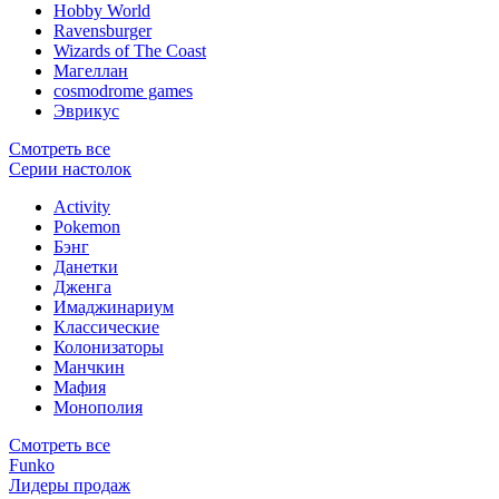
Hobby World
Ravensburger
Wizards of The Coast
Магеллан
сosmodrome games
Эврикус
Смотреть все
Серии настолок
Activity
Pokemon
Бэнг
Данетки
Дженга
Имаджинариум
Классические
Колонизаторы
Манчкин
Мафия
Монополия
Смотреть все
Funko
Лидеры продаж