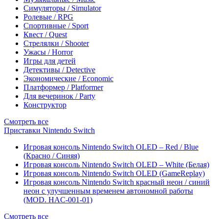
Симуляторы / Simulator
Ролевые / RPG
Спортивные / Sport
Квест / Quest
Стрелялки / Shooter
Ужасы / Horror
Игры для детей
Детективы / Detective
Экономические / Economic
Платформер / Platformer
Для вечеринок / Party
Конструктор
Смотреть все
Приставки Nintendo Switch
Игровая консоль Nintendo Switch OLED – Red / Blue
(Красно / Синяя)
Игровая консоль Nintendo Switch OLED – White (Белая)
Игровая консоль Nintendo Switch OLED (GameReplay)
Игровая консоль Nintendo Switch красный неон / синий
неон с улучшенным временем автономной работы
(MOD. HAC-001-01)
Смотреть все