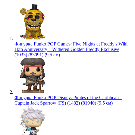
Фигурка Funko POP Games: Five Nights at Freddy's Wiki
10th Anniversary – Withered Golden Freddy Exclusive
(1033) (83091) (9,5 см)
Фигурка Funko POP Disney: Pirates of the Caribbean –
Captain Jack Sparrow (FS) (1482) (81940) (9,5 см)