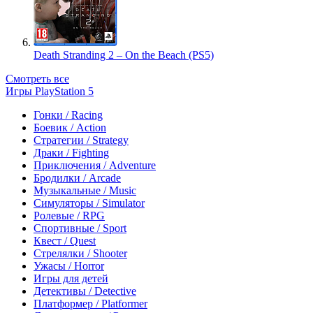
Death Stranding 2 – On the Beach (PS5)
Смотреть все
Игры PlayStation 5
Гонки / Racing
Боевик / Action
Стратегии / Strategy
Драки / Fighting
Приключения / Adventure
Бродилки / Arcade
Музыкальные / Music
Симуляторы / Simulator
Ролевые / RPG
Спортивные / Sport
Квест / Quest
Стрелялки / Shooter
Ужасы / Horror
Игры для детей
Детективы / Detective
Платформер / Platformer