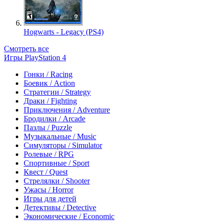
Hogwarts - Legacy (PS4)
Смотреть все
Игры PlayStation 4
Гонки / Racing
Боевик / Action
Стратегии / Strategy
Драки / Fighting
Приключения / Adventure
Бродилки / Arcade
Пазлы / Puzzle
Музыкальные / Music
Симуляторы / Simulator
Ролевые / RPG
Спортивные / Sport
Квест / Quest
Стрелялки / Shooter
Ужасы / Horror
Игры для детей
Детективы / Detective
Экономические / Economic