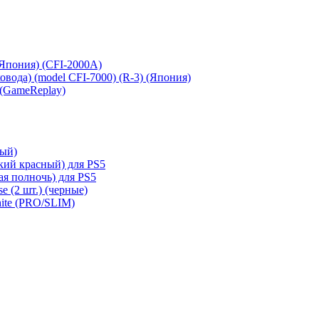
 (Япония) (CFI-2000A)
сковода) (model CFI-7000) (R-3) (Япония)
 (GameReplay)
ный)
кий красный) для PS5
ая полночь) для PS5
e (2 шт.) (черные)
hite (PRO/SLIM)