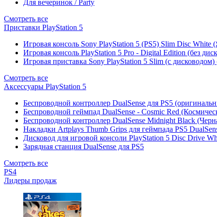
Для вечеринок / Party
Смотреть все
Приставки PlayStation 5
Игровая консоль Sony PlayStation 5 (PS5) Slim Disc White
Игровая консоль PlayStation 5 Pro - Digital Edition (без ди
Игровая приставка Sony PlayStation 5 Slim (с дисководом)
Смотреть все
Аксессуары PlayStation 5
Беспроводной контроллер DualSense для PS5 (оригиналь
Беспроводной геймпад DualSense - Cosmic Red (Космичес
Беспроводной контроллер DualSense Midnight Black (Черн
Накладки Artplays Thumb Grips для геймпада PS5 DualSens
Дисковод для игровой консоли PlayStation 5 Disc Drive W
Зарядная станция DualSense для PS5
Смотреть все
PS4
Лидеры продаж