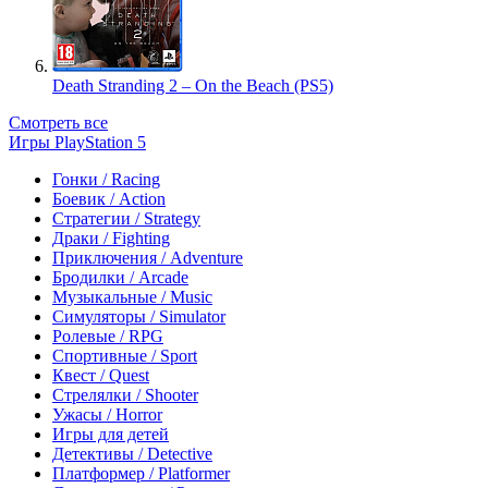
Death Stranding 2 – On the Beach (PS5)
Смотреть все
Игры PlayStation 5
Гонки / Racing
Боевик / Action
Стратегии / Strategy
Драки / Fighting
Приключения / Adventure
Бродилки / Arcade
Музыкальные / Music
Симуляторы / Simulator
Ролевые / RPG
Спортивные / Sport
Квест / Quest
Стрелялки / Shooter
Ужасы / Horror
Игры для детей
Детективы / Detective
Платформер / Platformer