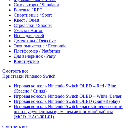
Симуляторы / Simulator
Ролевые / RPG
Спортивные / Sport
Квест / Quest
Стрелялки / Shooter
Ужасы / Horror
Игры для детей
Детективы / Detective
Экономические / Economic
Платформер / Platformer
Для вечеринок / Party
Конструктор
Смотреть все
Приставки Nintendo Switch
Игровая консоль Nintendo Switch OLED – Red / Blue
(Красно / Синяя)
Игровая консоль Nintendo Switch OLED – White (Белая)
Игровая консоль Nintendo Switch OLED (GameReplay)
Игровая консоль Nintendo Switch красный неон / синий
неон с улучшенным временем автономной работы
(MOD. HAC-001-01)
Смотреть все