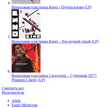
Виниловая пластинка Кино - Группа крови (LP)
Виниловая пластинка Кино – Последний герой (LP)
Виниловая пластинка Саундтрек – Cyberpunk 2077:
Phantom Liberty (LP)
Смотреть все
Исполнители
Adele
Ennio Morricone