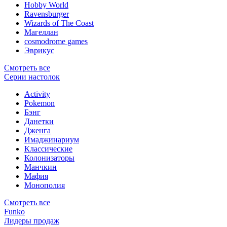
Hobby World
Ravensburger
Wizards of The Coast
Магеллан
сosmodrome games
Эврикус
Смотреть все
Серии настолок
Activity
Pokemon
Бэнг
Данетки
Дженга
Имаджинариум
Классические
Колонизаторы
Манчкин
Мафия
Монополия
Смотреть все
Funko
Лидеры продаж