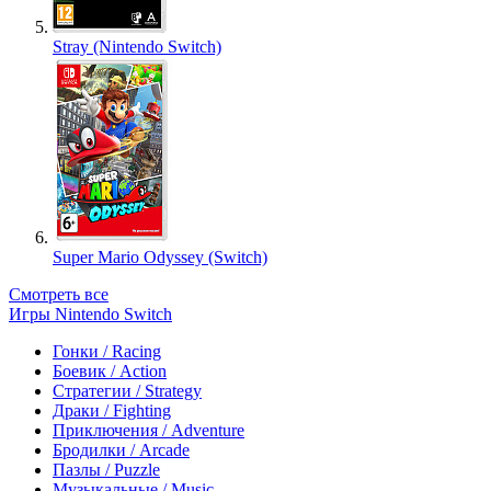
Stray (Nintendo Switch)
Super Mario Odyssey (Switch)
Смотреть все
Игры Nintendo Switch
Гонки / Racing
Боевик / Action
Стратегии / Strategy
Драки / Fighting
Приключения / Adventure
Бродилки / Arcade
Пазлы / Puzzle
Музыкальные / Music