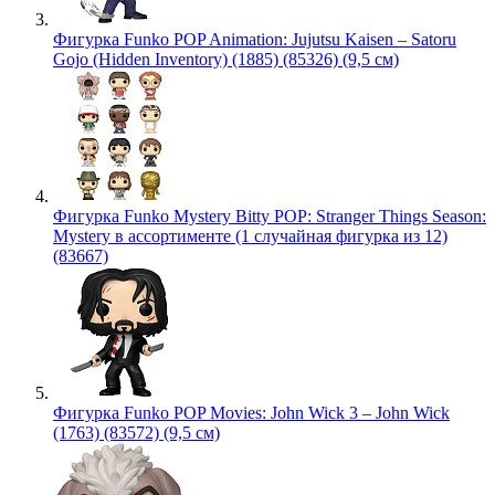
Фигурка Funko POP Animation: Jujutsu Kaisen – Satoru
Gojo (Hidden Inventory) (1885) (85326) (9,5 см)
Фигурка Funko Mystery Bitty POP: Stranger Things Season:
Mystery в ассортименте (1 случайная фигурка из 12)
(83667)
Фигурка Funko POP Movies: John Wick 3 – John Wick
(1763) (83572) (9,5 см)