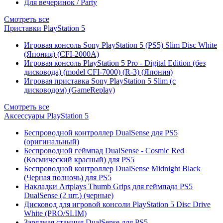
Для вечеринок / Party
Смотреть все
Приставки PlayStation 5
Игровая консоль Sony PlayStation 5 (PS5) Slim Disc White
(Япония) (CFI-2000A)
Игровая консоль PlayStation 5 Pro - Digital Edition (без
дисковода) (model CFI-7000) (R-3) (Япония)
Игровая приставка Sony PlayStation 5 Slim (с
дисководом) (GameReplay)
Смотреть все
Аксессуары PlayStation 5
Беспроводной контроллер DualSense для PS5
(оригинальный)
Беспроводной геймпад DualSense - Cosmic Red
(Космический красный) для PS5
Беспроводной контроллер DualSense Midnight Black
(Черная полночь) для PS5
Накладки Artplays Thumb Grips для геймпада PS5
DualSense (2 шт.) (черные)
Дисковод для игровой консоли PlayStation 5 Disc Drive
White (PRO/SLIM)
Зарядная станция DualSense для PS5