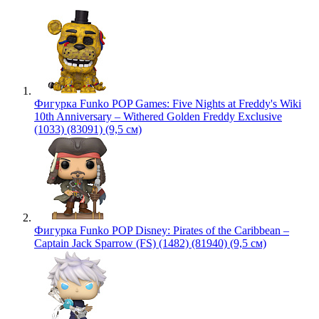
Фигурка Funko POP Games: Five Nights at Freddy's Wiki
10th Anniversary – Withered Golden Freddy Exclusive
(1033) (83091) (9,5 см)
Фигурка Funko POP Disney: Pirates of the Caribbean –
Captain Jack Sparrow (FS) (1482) (81940) (9,5 см)