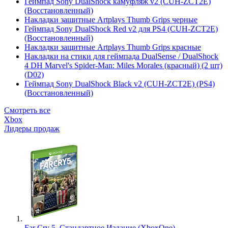
Геймпад Sony DualShock камуфляж v2 (CUH-ZCT2E)
(Восстановленный)
Накладки защитные Artplays Thumb Grips черные
Геймпад Sony DualShock Red v2 для PS4 (CUH-ZCT2E)
(Восстановленный)
Накладки защитные Artplays Thumb Grips красные
Накладки на стики для геймпада DualSense / DualShock
4 DH Marvel's Spider-Man: Miles Morales (красный) (2 шт)
(D02)
Геймпад Sony DualShock Black v2 (CUH-ZCT2E) (PS4)
(Восстановленный)
Смотреть все
Xbox
Лидеры продаж
Far Cry 5. Стандартное Издание (XboxOne)