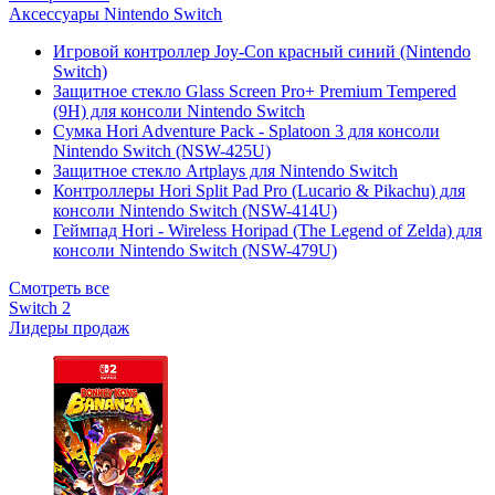
Аксессуары Nintendo Switch
Игровой контроллер Joy-Con красный синий (Nintendo
Switch)
Защитное стекло Glass Screen Pro+ Premium Tempered
(9H) для консоли Nintendo Switch
Сумка Hori Adventure Pack - Splatoon 3 для консоли
Nintendo Switch (NSW-425U)
Защитное стекло Artplays для Nintendo Switch
Контроллеры Hori Split Pad Pro (Lucario & Pikachu) для
консоли Nintendo Switch (NSW-414U)
Геймпад Hori - Wireless Horipad (The Legend of Zelda) для
консоли Nintendo Switch (NSW-479U)
Смотреть все
Switch 2
Лидеры продаж