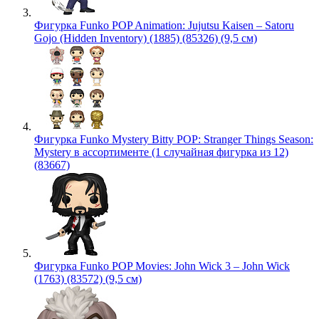
Фигурка Funko POP Animation: Jujutsu Kaisen – Satoru
Gojo (Hidden Inventory) (1885) (85326) (9,5 см)
Фигурка Funko Mystery Bitty POP: Stranger Things Season:
Mystery в ассортименте (1 случайная фигурка из 12)
(83667)
Фигурка Funko POP Movies: John Wick 3 – John Wick
(1763) (83572) (9,5 см)