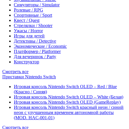
Симуляторы / Simulator
Ролевые / RPG
Спортивные / Sport
Квест / Quest
Стрелялки / Shooter
Ужасы / Horror
Игры для детей
Детективы / Detective
Экономические / Economic
Платформер / Platformer
Для вечеринок / Party
Конструктор
Смотреть все
Приставки Nintendo Switch
Игровая консоль Nintendo Switch OLED – Red / Blue
(Красно / Синяя)
Игровая консоль Nintendo Switch OLED – White (Белая)
Игровая консоль Nintendo Switch OLED (GameReplay)
Игровая консоль Nintendo Switch красный неон / синий
неон с улучшенным временем автономной работы
(MOD. HAC-001-01)
Смотреть все