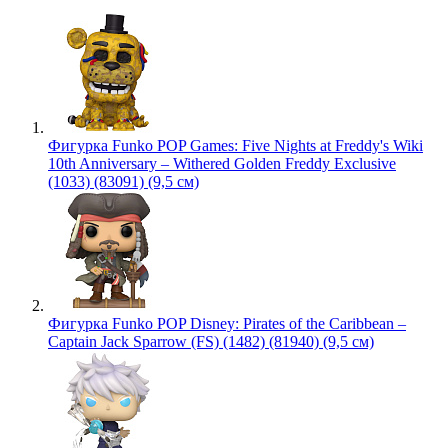
Фигурка Funko POP Games: Five Nights at Freddy's Wiki
10th Anniversary – Withered Golden Freddy Exclusive
(1033) (83091) (9,5 см)
Фигурка Funko POP Disney: Pirates of the Caribbean –
Captain Jack Sparrow (FS) (1482) (81940) (9,5 см)