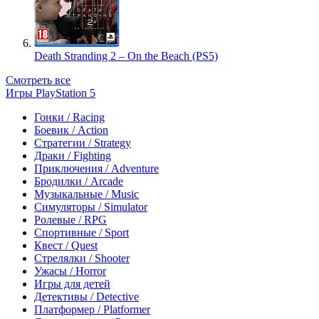
Death Stranding 2 – On the Beach (PS5)
Смотреть все
Игры PlayStation 5
Гонки / Racing
Боевик / Action
Стратегии / Strategy
Драки / Fighting
Приключения / Adventure
Бродилки / Arcade
Музыкальные / Music
Симуляторы / Simulator
Ролевые / RPG
Спортивные / Sport
Квест / Quest
Стрелялки / Shooter
Ужасы / Horror
Игры для детей
Детективы / Detective
Платформер / Platformer