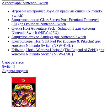
Аксессуары Nintendo Switch
Игровой контроллер Joy-Con красный синий (Nintendo
Switch)
Защитное стекло Glass Screen Pro+ Premium Tempered
(9H) для консоли Nintendo Switch
Сумка Hori Adventure Pack - Splatoon 3 для консоли
Nintendo Switch (NSW-425U)
Защитное стекло Artplays для Nintendo Switch
Контроллеры Hori Split Pad Pro (Lucario & Pikachu) для
консоли Nintendo Switch (NSW-414U)
Геймпад Hori - Wireless Horipad (The Legend of Zelda) для
консоли Nintendo Switch (NSW-479U)
Смотреть все
Switch 2
Лидеры продаж