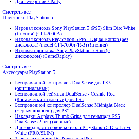
Для вечеринок / Party
Смотреть все
Приставки PlayStation 5
Игровая консоль Sony PlayStation 5 (PS5) Slim Disc White
(Япония) (CFI-2000A)
Игровая консоль PlayStation 5 Pro - Digital Edition (без
дисковода) (model CFI-7000) (R-3) (Япония)
Игровая приставка Sony PlayStation 5 Slim (с
дисководом) (GameReplay)
Смотреть все
Аксессуары PlayStation 5
Беспроводной контроллер DualSense для PS5
(оригинальный)
Беспроводной геймпад DualSense - Cosmic Red
(Космический красный) для PS5
Беспроводной контроллер DualSense Midnight Black
(Черная полночь) для PS5
Накладки Artplays Thumb Grips для геймпада PS5
DualSense (2 шт.) (черные)
Дисковод для игровой консоли PlayStation 5 Disc Drive
White (PRO/SLIM)
Зарядная станция DualSense для PS5