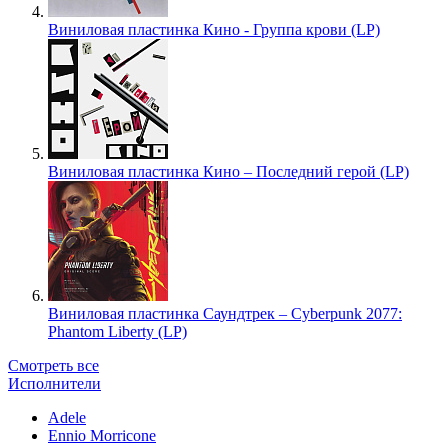
Виниловая пластинка Кино - Группа крови (LP)
Виниловая пластинка Кино – Последний герой (LP)
Виниловая пластинка Саундтрек – Cyberpunk 2077:
Phantom Liberty (LP)
Смотреть все
Исполнители
Adele
Ennio Morricone