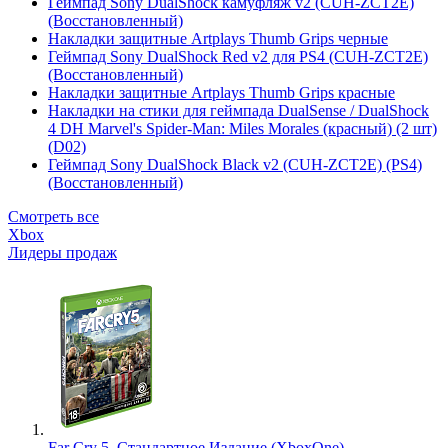
Геймпад Sony DualShock камуфляж v2 (CUH-ZCT2E)
(Восстановленный)
Накладки защитные Artplays Thumb Grips черные
Геймпад Sony DualShock Red v2 для PS4 (CUH-ZCT2E)
(Восстановленный)
Накладки защитные Artplays Thumb Grips красные
Накладки на стики для геймпада DualSense / DualShock
4 DH Marvel's Spider-Man: Miles Morales (красный) (2 шт)
(D02)
Геймпад Sony DualShock Black v2 (CUH-ZCT2E) (PS4)
(Восстановленный)
Смотреть все
Xbox
Лидеры продаж
Far Cry 5. Стандартное Издание (XboxOne)