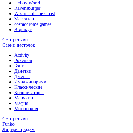
Hobby World
Ravensburger
Wizards of The Coast
Магеллан
сosmodrome games
Эврикус
Смотреть все
Серии настолок
Activity
Pokemon
Бэнг
Данетки
Дженга
Имаджинариум
Классические
Колонизаторы
Манчкин
Мафия
Монополия
Смотреть все
Funko
Лидеры продаж