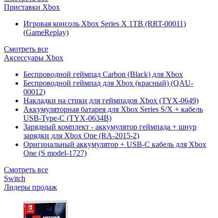
Приставки Xbox
Игровая консоль Xbox Series X 1TB (RRT-00011)
(GameReplay)
Смотреть все
Аксессуары Xbox
Беспроводной геймпад Carbon (Black) для Xbox
Беспроводной геймпад для Xbox (красный) (QAU-
00012)
Накладки на стики для геймпадов Xbox (TYX-0649)
Аккумуляторная батарея для Xbox Series S/X + кабель
USB-Type-C (TYX-0634B)
Зарядный комплект - аккумулятор геймпада + шнур
зарядки для Xbox One (RA-2015-2)
Оригинальный аккумулятор + USB-C кабель для Xbox
One (S model-1727)
Смотреть все
Switch
Лидеры продаж