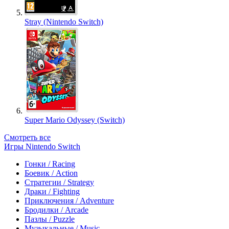
Stray (Nintendo Switch)
Super Mario Odyssey (Switch)
Смотреть все
Игры Nintendo Switch
Гонки / Racing
Боевик / Action
Стратегии / Strategy
Драки / Fighting
Приключения / Adventure
Бродилки / Arcade
Пазлы / Puzzle
Музыкальные / Music