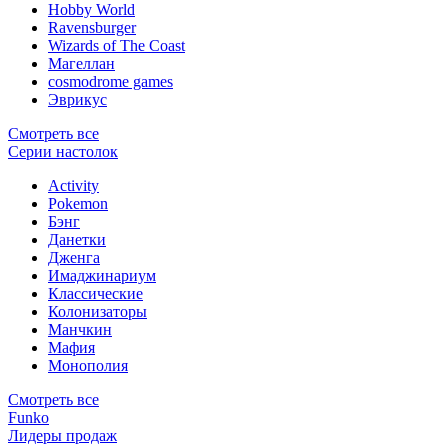
Hobby World
Ravensburger
Wizards of The Coast
Магеллан
сosmodrome games
Эврикус
Смотреть все
Серии настолок
Activity
Pokemon
Бэнг
Данетки
Дженга
Имаджинариум
Классические
Колонизаторы
Манчкин
Мафия
Монополия
Смотреть все
Funko
Лидеры продаж