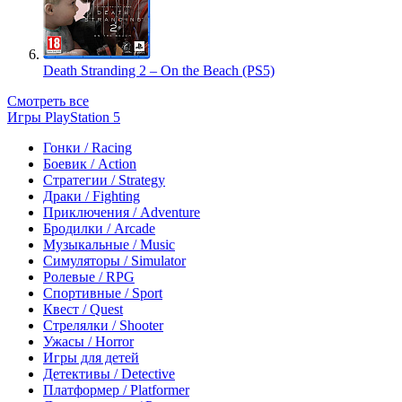
Death Stranding 2 – On the Beach (PS5)
Смотреть все
Игры PlayStation 5
Гонки / Racing
Боевик / Action
Стратегии / Strategy
Драки / Fighting
Приключения / Adventure
Бродилки / Arcade
Музыкальные / Music
Симуляторы / Simulator
Ролевые / RPG
Спортивные / Sport
Квест / Quest
Стрелялки / Shooter
Ужасы / Horror
Игры для детей
Детективы / Detective
Платформер / Platformer