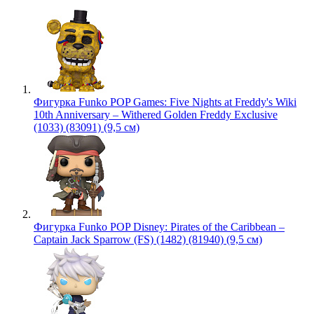
Фигурка Funko POP Games: Five Nights at Freddy's Wiki
10th Anniversary – Withered Golden Freddy Exclusive
(1033) (83091) (9,5 см)
Фигурка Funko POP Disney: Pirates of the Caribbean –
Captain Jack Sparrow (FS) (1482) (81940) (9,5 см)