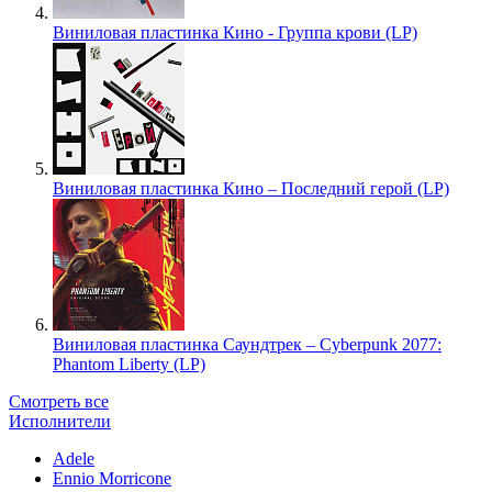
Виниловая пластинка Кино - Группа крови (LP)
Виниловая пластинка Кино – Последний герой (LP)
Виниловая пластинка Саундтрек – Cyberpunk 2077:
Phantom Liberty (LP)
Смотреть все
Исполнители
Adele
Ennio Morricone