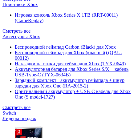
Приставки Xbox
Игровая консоль Xbox Series X 1TB (RRT-00011)
(GameReplay)
Смотреть все
Аксессуары Xbox
Беспроводной геймпад Carbon (Black) для Xbox
Беспроводной геймпад для Xbox (красный) (QAU-
00012)
Накладки на стики для геймпадов Xbox (TYX-0649)
Аккумуляторная батарея для Xbox Series S/X + кабель
USB-Type-C (TYX-0634B)
Зарядный комплект - аккумулятор геймпада + шнур
зарядки для Xbox One (RA-2015-2)
Оригинальный аккумулятор + USB-C кабель для Xbox
One (S model-1727)
Смотреть все
Switch
Лидеры продаж