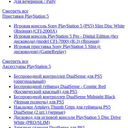
Для вечеринок / Party
Смотреть все
Приставки PlayStation 5
Игровая консоль Sony PlayStation 5 (PS5) Slim Disc White
(Япония) (CFI-2000A)
Игровая консоль PlayStation 5 Pro - Digital Edition (без
дисковода) (model CFI-7000) (R-3) (Япония)
Игровая приставка Sony PlayStation 5 Slim (с
дисководом) (GameReplay)
Смотреть все
Аксессуары PlayStation 5
Беспроводной контроллер DualSense для PS5
(оригинальный)
Беспроводной геймпад DualSense - Cosmic Red
(Космический красный) для PS5
Беспроводной контроллер DualSense Midnight Black
(Черная полночь) для PS5
Накладки Artplays Thumb Grips для геймпада PS5
DualSense (2 шт.) (черные)
Дисковод для игровой консоли PlayStation 5 Disc Drive
White (PRO/SLIM)
Зарядная станция DualSense для PS5