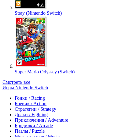
Stray (Nintendo Switch)
Super Mario Odyssey (Switch)
Смотреть все
Игры Nintendo Switch
Гонки / Racing
Боевик / Action
Стратегии / Strategy
Драки / Fighting
Приключения / Adventure
Бродилки / Arcade
Пазлы / Puzzle
Музыкальные / Music