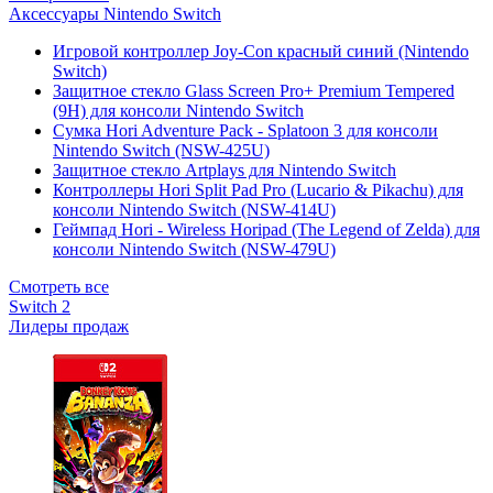
Аксессуары Nintendo Switch
Игровой контроллер Joy-Con красный синий (Nintendo
Switch)
Защитное стекло Glass Screen Pro+ Premium Tempered
(9H) для консоли Nintendo Switch
Сумка Hori Adventure Pack - Splatoon 3 для консоли
Nintendo Switch (NSW-425U)
Защитное стекло Artplays для Nintendo Switch
Контроллеры Hori Split Pad Pro (Lucario & Pikachu) для
консоли Nintendo Switch (NSW-414U)
Геймпад Hori - Wireless Horipad (The Legend of Zelda) для
консоли Nintendo Switch (NSW-479U)
Смотреть все
Switch 2
Лидеры продаж