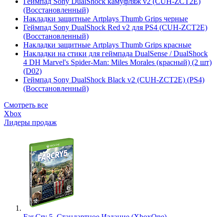
Геймпад Sony DualShock камуфляж v2 (CUH-ZCT2E)
(Восстановленный)
Накладки защитные Artplays Thumb Grips черные
Геймпад Sony DualShock Red v2 для PS4 (CUH-ZCT2E)
(Восстановленный)
Накладки защитные Artplays Thumb Grips красные
Накладки на стики для геймпада DualSense / DualShock
4 DH Marvel's Spider-Man: Miles Morales (красный) (2 шт)
(D02)
Геймпад Sony DualShock Black v2 (CUH-ZCT2E) (PS4)
(Восстановленный)
Смотреть все
Xbox
Лидеры продаж
Far Cry 5. Стандартное Издание (XboxOne)