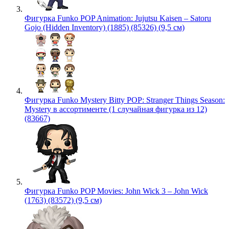
Фигурка Funko POP Animation: Jujutsu Kaisen – Satoru
Gojo (Hidden Inventory) (1885) (85326) (9,5 см)
Фигурка Funko Mystery Bitty POP: Stranger Things Season:
Mystery в ассортименте (1 случайная фигурка из 12)
(83667)
Фигурка Funko POP Movies: John Wick 3 – John Wick
(1763) (83572) (9,5 см)