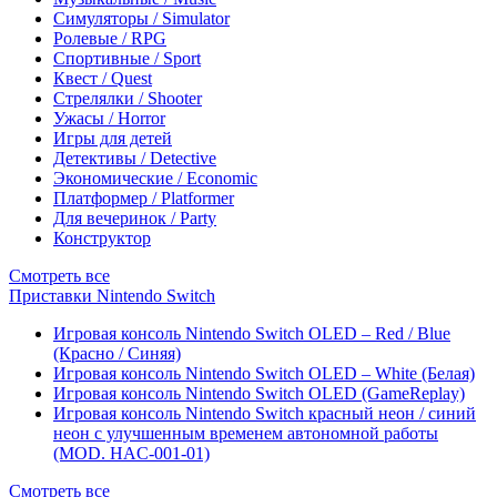
Симуляторы / Simulator
Ролевые / RPG
Спортивные / Sport
Квест / Quest
Стрелялки / Shooter
Ужасы / Horror
Игры для детей
Детективы / Detective
Экономические / Economic
Платформер / Platformer
Для вечеринок / Party
Конструктор
Смотреть все
Приставки Nintendo Switch
Игровая консоль Nintendo Switch OLED – Red / Blue
(Красно / Синяя)
Игровая консоль Nintendo Switch OLED – White (Белая)
Игровая консоль Nintendo Switch OLED (GameReplay)
Игровая консоль Nintendo Switch красный неон / синий
неон с улучшенным временем автономной работы
(MOD. HAC-001-01)
Смотреть все