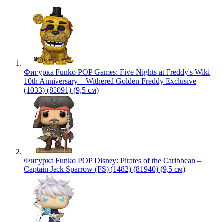
Фигурка Funko POP Games: Five Nights at Freddy's Wiki
10th Anniversary – Withered Golden Freddy Exclusive
(1033) (83091) (9,5 см)
Фигурка Funko POP Disney: Pirates of the Caribbean –
Captain Jack Sparrow (FS) (1482) (81940) (9,5 см)