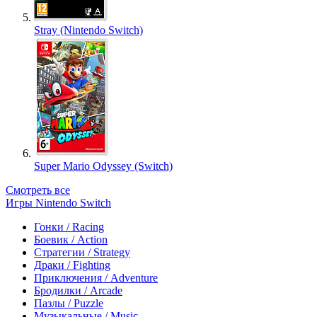
Stray (Nintendo Switch)
Super Mario Odyssey (Switch)
Смотреть все
Игры Nintendo Switch
Гонки / Racing
Боевик / Action
Стратегии / Strategy
Драки / Fighting
Приключения / Adventure
Бродилки / Arcade
Пазлы / Puzzle
Музыкальные / Music