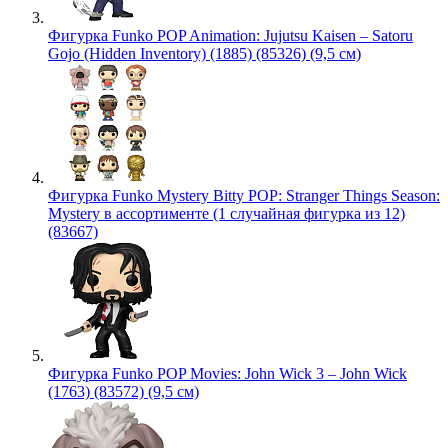
Фигурка Funko POP Animation: Jujutsu Kaisen – Satoru
Gojo (Hidden Inventory) (1885) (85326) (9,5 см)
Фигурка Funko Mystery Bitty POP: Stranger Things Season:
Mystery в ассортименте (1 случайная фигурка из 12)
(83667)
Фигурка Funko POP Movies: John Wick 3 – John Wick
(1763) (83572) (9,5 см)