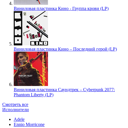
Виниловая пластинка Кино - Группа крови (LP)
Виниловая пластинка Кино – Последний герой (LP)
Виниловая пластинка Саундтрек – Cyberpunk 2077:
Phantom Liberty (LP)
Смотреть все
Исполнители
Adele
Ennio Morricone