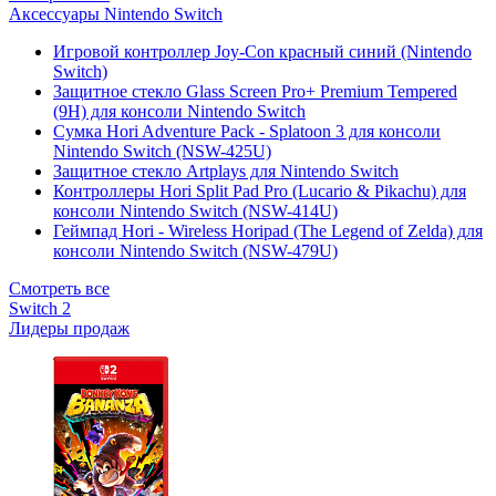
Аксессуары Nintendo Switch
Игровой контроллер Joy-Con красный синий (Nintendo
Switch)
Защитное стекло Glass Screen Pro+ Premium Tempered
(9H) для консоли Nintendo Switch
Сумка Hori Adventure Pack - Splatoon 3 для консоли
Nintendo Switch (NSW-425U)
Защитное стекло Artplays для Nintendo Switch
Контроллеры Hori Split Pad Pro (Lucario & Pikachu) для
консоли Nintendo Switch (NSW-414U)
Геймпад Hori - Wireless Horipad (The Legend of Zelda) для
консоли Nintendo Switch (NSW-479U)
Смотреть все
Switch 2
Лидеры продаж