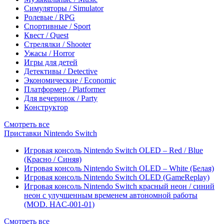
Симуляторы / Simulator
Ролевые / RPG
Спортивные / Sport
Квест / Quest
Стрелялки / Shooter
Ужасы / Horror
Игры для детей
Детективы / Detective
Экономические / Economic
Платформер / Platformer
Для вечеринок / Party
Конструктор
Смотреть все
Приставки Nintendo Switch
Игровая консоль Nintendo Switch OLED – Red / Blue
(Красно / Синяя)
Игровая консоль Nintendo Switch OLED – White (Белая)
Игровая консоль Nintendo Switch OLED (GameReplay)
Игровая консоль Nintendo Switch красный неон / синий
неон с улучшенным временем автономной работы
(MOD. HAC-001-01)
Смотреть все