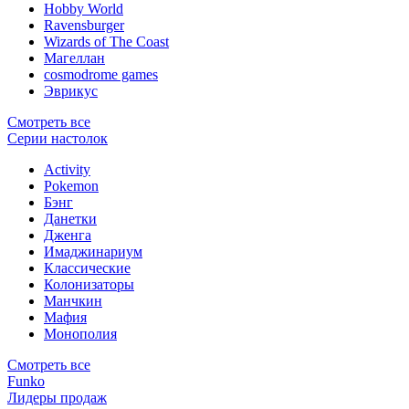
Hobby World
Ravensburger
Wizards of The Coast
Магеллан
сosmodrome games
Эврикус
Смотреть все
Серии настолок
Activity
Pokemon
Бэнг
Данетки
Дженга
Имаджинариум
Классические
Колонизаторы
Манчкин
Мафия
Монополия
Смотреть все
Funko
Лидеры продаж