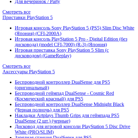
Для вечеринок / Party
Смотреть все
Приставки PlayStation 5
Игровая консоль Sony PlayStation 5 (PS5) Slim Disc White
(Япония) (CFI-2000A)
Игровая консоль PlayStation 5 Pro - Digital Edition (без
дисковода) (model CFI-7000) (R-3) (Япония)
Игровая приставка Sony PlayStation 5 Slim (с
дисководом) (GameReplay)
Смотреть все
Аксессуары PlayStation 5
Беспроводной контроллер DualSense для PS5
(оригинальный)
Беспроводной геймпад DualSense - Cosmic Red
(Космический красный) для PS5
Беспроводной контроллер DualSense Midnight Black
(Черная полночь) для PS5
Накладки Artplays Thumb Grips для геймпада PS5
DualSense (2 шт.) (черные)
Дисковод для игровой консоли PlayStation 5 Disc Drive
White (PRO/SLIM)
Зарядная станция DualSense для PS5