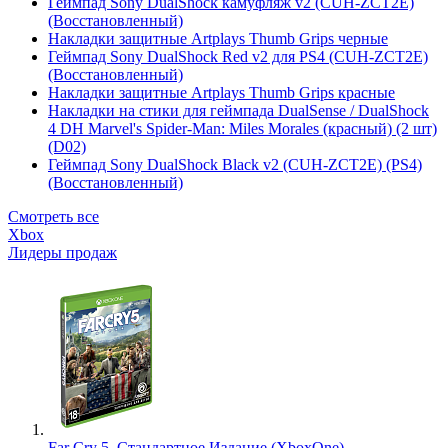
Геймпад Sony DualShock камуфляж v2 (CUH-ZCT2E)
(Восстановленный)
Накладки защитные Artplays Thumb Grips черные
Геймпад Sony DualShock Red v2 для PS4 (CUH-ZCT2E)
(Восстановленный)
Накладки защитные Artplays Thumb Grips красные
Накладки на стики для геймпада DualSense / DualShock
4 DH Marvel's Spider-Man: Miles Morales (красный) (2 шт)
(D02)
Геймпад Sony DualShock Black v2 (CUH-ZCT2E) (PS4)
(Восстановленный)
Смотреть все
Xbox
Лидеры продаж
Far Cry 5. Стандартное Издание (XboxOne)