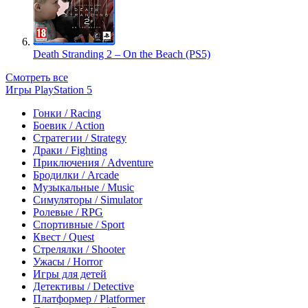
Death Stranding 2 – On the Beach (PS5)
Смотреть все
Игры PlayStation 5
Гонки / Racing
Боевик / Action
Стратегии / Strategy
Драки / Fighting
Приключения / Adventure
Бродилки / Arcade
Музыкальные / Music
Симуляторы / Simulator
Ролевые / RPG
Спортивные / Sport
Квест / Quest
Стрелялки / Shooter
Ужасы / Horror
Игры для детей
Детективы / Detective
Платформер / Platformer