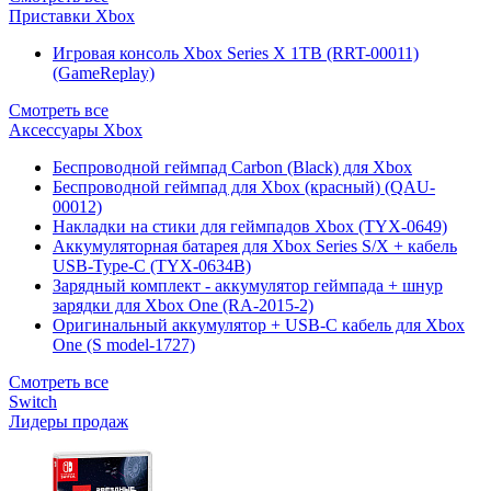
Приставки Xbox
Игровая консоль Xbox Series X 1TB (RRT-00011)
(GameReplay)
Смотреть все
Аксессуары Xbox
Беспроводной геймпад Carbon (Black) для Xbox
Беспроводной геймпад для Xbox (красный) (QAU-
00012)
Накладки на стики для геймпадов Xbox (TYX-0649)
Аккумуляторная батарея для Xbox Series S/X + кабель
USB-Type-C (TYX-0634B)
Зарядный комплект - аккумулятор геймпада + шнур
зарядки для Xbox One (RA-2015-2)
Оригинальный аккумулятор + USB-C кабель для Xbox
One (S model-1727)
Смотреть все
Switch
Лидеры продаж