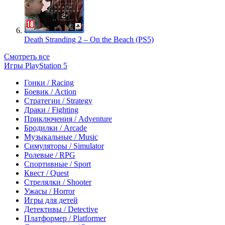
Death Stranding 2 – On the Beach (PS5)
Смотреть все
Игры PlayStation 5
Гонки / Racing
Боевик / Action
Стратегии / Strategy
Драки / Fighting
Приключения / Adventure
Бродилки / Arcade
Музыкальные / Music
Симуляторы / Simulator
Ролевые / RPG
Спортивные / Sport
Квест / Quest
Стрелялки / Shooter
Ужасы / Horror
Игры для детей
Детективы / Detective
Платформер / Platformer