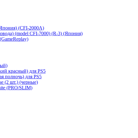
 (Япония) (CFI-2000A)
сковода) (model CFI-7000) (R-3) (Япония)
 (GameReplay)
ный)
кий красный) для PS5
ая полночь) для PS5
e (2 шт.) (черные)
hite (PRO/SLIM)