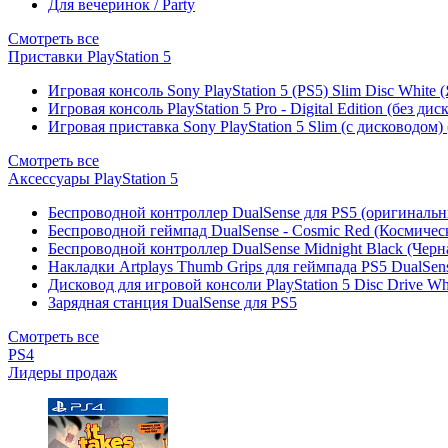
Для вечеринок / Party
Смотреть все
Приставки PlayStation 5
Игровая консоль Sony PlayStation 5 (PS5) Slim Disc White
Игровая консоль PlayStation 5 Pro - Digital Edition (без ди
Игровая приставка Sony PlayStation 5 Slim (с дисководом)
Смотреть все
Аксессуары PlayStation 5
Беспроводной контроллер DualSense для PS5 (оригиналь
Беспроводной геймпад DualSense - Cosmic Red (Космичес
Беспроводной контроллер DualSense Midnight Black (Черн
Накладки Artplays Thumb Grips для геймпада PS5 DualSens
Дисковод для игровой консоли PlayStation 5 Disc Drive W
Зарядная станция DualSense для PS5
Смотреть все
PS4
Лидеры продаж