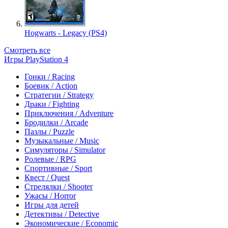
Hogwarts - Legacy (PS4)
Смотреть все
Игры PlayStation 4
Гонки / Racing
Боевик / Action
Стратегии / Strategy
Драки / Fighting
Приключения / Adventure
Бродилки / Arcade
Пазлы / Puzzle
Музыкальные / Music
Симуляторы / Simulator
Ролевые / RPG
Спортивные / Sport
Квест / Quest
Стрелялки / Shooter
Ужасы / Horror
Игры для детей
Детективы / Detective
Экономические / Economic