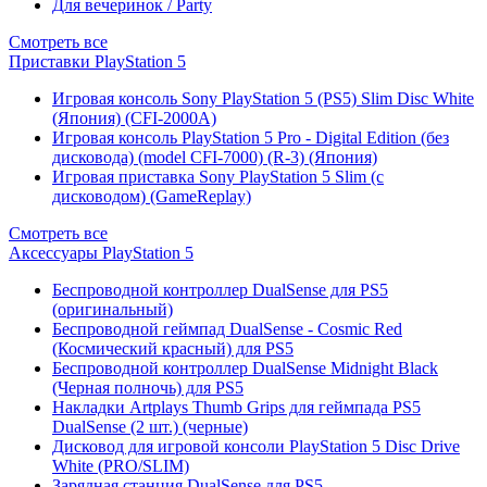
Для вечеринок / Party
Смотреть все
Приставки PlayStation 5
Игровая консоль Sony PlayStation 5 (PS5) Slim Disc White
(Япония) (CFI-2000A)
Игровая консоль PlayStation 5 Pro - Digital Edition (без
дисковода) (model CFI-7000) (R-3) (Япония)
Игровая приставка Sony PlayStation 5 Slim (с
дисководом) (GameReplay)
Смотреть все
Аксессуары PlayStation 5
Беспроводной контроллер DualSense для PS5
(оригинальный)
Беспроводной геймпад DualSense - Cosmic Red
(Космический красный) для PS5
Беспроводной контроллер DualSense Midnight Black
(Черная полночь) для PS5
Накладки Artplays Thumb Grips для геймпада PS5
DualSense (2 шт.) (черные)
Дисковод для игровой консоли PlayStation 5 Disc Drive
White (PRO/SLIM)
Зарядная станция DualSense для PS5