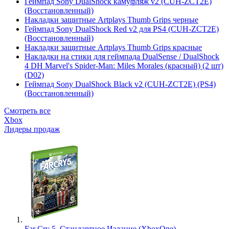
Геймпад Sony DualShock камуфляж v2 (CUH-ZCT2E)
(Восстановленный)
Накладки защитные Artplays Thumb Grips черные
Геймпад Sony DualShock Red v2 для PS4 (CUH-ZCT2E)
(Восстановленный)
Накладки защитные Artplays Thumb Grips красные
Накладки на стики для геймпада DualSense / DualShock
4 DH Marvel's Spider-Man: Miles Morales (красный) (2 шт)
(D02)
Геймпад Sony DualShock Black v2 (CUH-ZCT2E) (PS4)
(Восстановленный)
Смотреть все
Xbox
Лидеры продаж
Far Cry 5. Стандартное Издание (XboxOne)