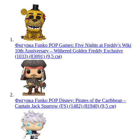
Фигурка Funko POP Games: Five Nights at Freddy's Wiki
10th Anniversary – Withered Golden Freddy Exclusive
(1033) (83091) (9,5 см)
Фигурка Funko POP Disney: Pirates of the Caribbean –
Captain Jack Sparrow (FS) (1482) (81940) (9,5 см)