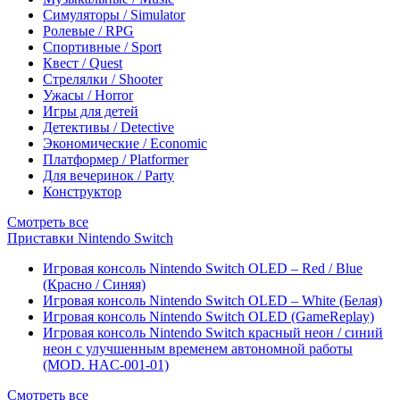
Симуляторы / Simulator
Ролевые / RPG
Спортивные / Sport
Квест / Quest
Стрелялки / Shooter
Ужасы / Horror
Игры для детей
Детективы / Detective
Экономические / Economic
Платформер / Platformer
Для вечеринок / Party
Конструктор
Смотреть все
Приставки Nintendo Switch
Игровая консоль Nintendo Switch OLED – Red / Blue
(Красно / Синяя)
Игровая консоль Nintendo Switch OLED – White (Белая)
Игровая консоль Nintendo Switch OLED (GameReplay)
Игровая консоль Nintendo Switch красный неон / синий
неон с улучшенным временем автономной работы
(MOD. HAC-001-01)
Смотреть все