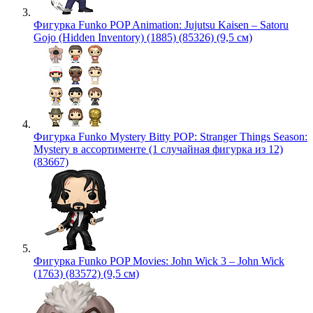
Фигурка Funko POP Animation: Jujutsu Kaisen – Satoru
Gojo (Hidden Inventory) (1885) (85326) (9,5 см)
Фигурка Funko Mystery Bitty POP: Stranger Things Season:
Mystery в ассортименте (1 случайная фигурка из 12)
(83667)
Фигурка Funko POP Movies: John Wick 3 – John Wick
(1763) (83572) (9,5 см)