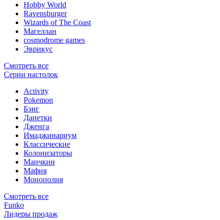
Hobby World
Ravensburger
Wizards of The Coast
Магеллан
сosmodrome games
Эврикус
Смотреть все
Серии настолок
Activity
Pokemon
Бэнг
Данетки
Дженга
Имаджинариум
Классические
Колонизаторы
Манчкин
Мафия
Монополия
Смотреть все
Funko
Лидеры продаж