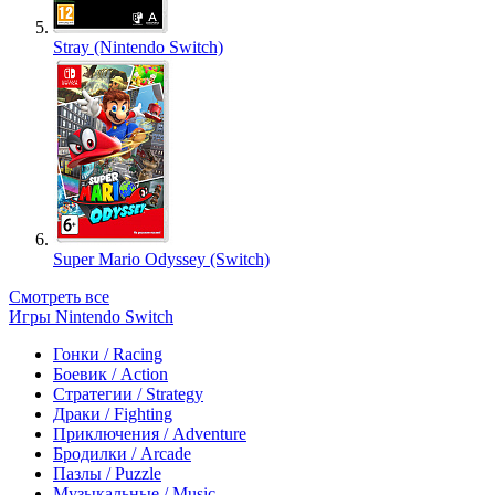
Stray (Nintendo Switch)
Super Mario Odyssey (Switch)
Смотреть все
Игры Nintendo Switch
Гонки / Racing
Боевик / Action
Стратегии / Strategy
Драки / Fighting
Приключения / Adventure
Бродилки / Arcade
Пазлы / Puzzle
Музыкальные / Music