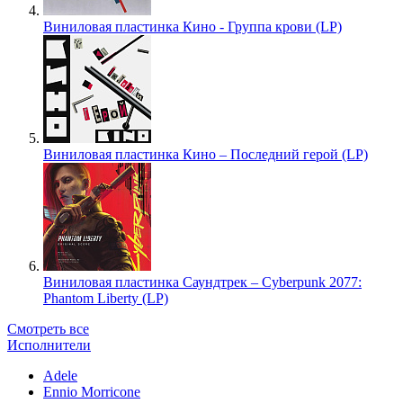
Виниловая пластинка Кино - Группа крови (LP)
Виниловая пластинка Кино – Последний герой (LP)
Виниловая пластинка Саундтрек – Cyberpunk 2077:
Phantom Liberty (LP)
Смотреть все
Исполнители
Adele
Ennio Morricone