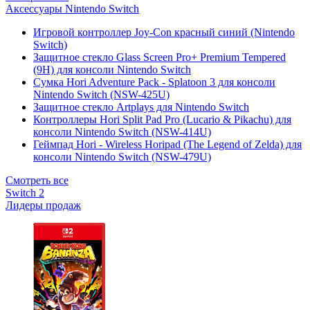
Аксессуары Nintendo Switch
Игровой контроллер Joy-Con красный синий (Nintendo
Switch)
Защитное стекло Glass Screen Pro+ Premium Tempered
(9H) для консоли Nintendo Switch
Сумка Hori Adventure Pack - Splatoon 3 для консоли
Nintendo Switch (NSW-425U)
Защитное стекло Artplays для Nintendo Switch
Контроллеры Hori Split Pad Pro (Lucario & Pikachu) для
консоли Nintendo Switch (NSW-414U)
Геймпад Hori - Wireless Horipad (The Legend of Zelda) для
консоли Nintendo Switch (NSW-479U)
Смотреть все
Switch 2
Лидеры продаж