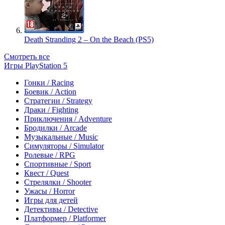
Death Stranding 2 – On the Beach (PS5)
Смотреть все
Игры PlayStation 5
Гонки / Racing
Боевик / Action
Стратегии / Strategy
Драки / Fighting
Приключения / Adventure
Бродилки / Arcade
Музыкальные / Music
Симуляторы / Simulator
Ролевые / RPG
Спортивные / Sport
Квест / Quest
Стрелялки / Shooter
Ужасы / Horror
Игры для детей
Детективы / Detective
Платформер / Platformer