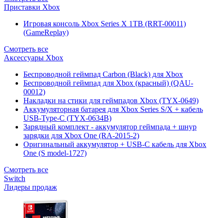
Приставки Xbox
Игровая консоль Xbox Series X 1TB (RRT-00011)
(GameReplay)
Смотреть все
Аксессуары Xbox
Беспроводной геймпад Carbon (Black) для Xbox
Беспроводной геймпад для Xbox (красный) (QAU-
00012)
Накладки на стики для геймпадов Xbox (TYX-0649)
Аккумуляторная батарея для Xbox Series S/X + кабель
USB-Type-C (TYX-0634B)
Зарядный комплект - аккумулятор геймпада + шнур
зарядки для Xbox One (RA-2015-2)
Оригинальный аккумулятор + USB-C кабель для Xbox
One (S model-1727)
Смотреть все
Switch
Лидеры продаж