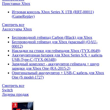
Приставки Xbox
Игровая консоль Xbox Series X 1TB (RRT-00011)
(GameReplay)
Смотреть все
Аксессуары Xbox
Беспроводной геймпад Carbon (Black) для Xbox
Беспроводной геймпад для Xbox (красный) (QAU-
00012)
Накладки на стики для геймпадов Xbox (TYX-0649)
Аккумуляторная батарея для Xbox Series S/X + кабель
USB-Type-C (TYX-0634B)
Зарядный комплект - аккумулятор геймпада + шнур
зарядки для Xbox One (RA-2015-2)
Оригинальный аккумулятор + USB-C кабель для Xbox
One (S model-1727)
Смотреть все
Switch
Лидеры продаж