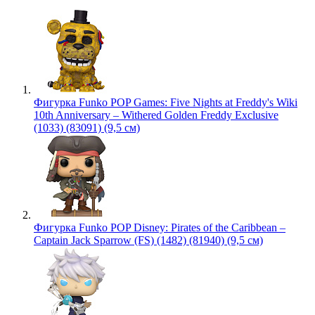
Фигурка Funko POP Games: Five Nights at Freddy's Wiki
10th Anniversary – Withered Golden Freddy Exclusive
(1033) (83091) (9,5 см)
Фигурка Funko POP Disney: Pirates of the Caribbean –
Captain Jack Sparrow (FS) (1482) (81940) (9,5 см)