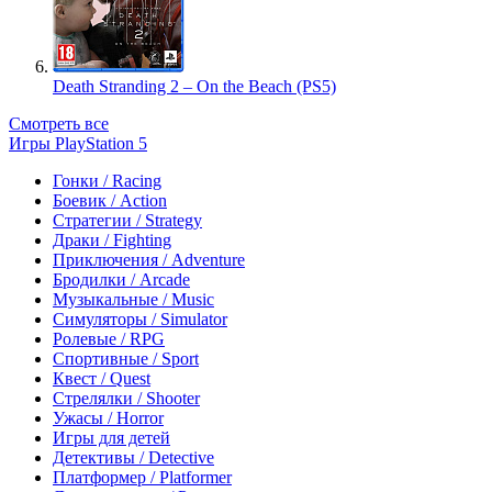
Death Stranding 2 – On the Beach (PS5)
Смотреть все
Игры PlayStation 5
Гонки / Racing
Боевик / Action
Стратегии / Strategy
Драки / Fighting
Приключения / Adventure
Бродилки / Arcade
Музыкальные / Music
Симуляторы / Simulator
Ролевые / RPG
Спортивные / Sport
Квест / Quest
Стрелялки / Shooter
Ужасы / Horror
Игры для детей
Детективы / Detective
Платформер / Platformer