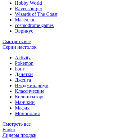
Hobby World
Ravensburger
Wizards of The Coast
Магеллан
сosmodrome games
Эврикус
Смотреть все
Серии настолок
Activity
Pokemon
Бэнг
Данетки
Дженга
Имаджинариум
Классические
Колонизаторы
Манчкин
Мафия
Монополия
Смотреть все
Funko
Лидеры продаж