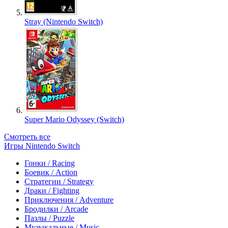
Stray (Nintendo Switch)
Super Mario Odyssey (Switch)
Смотреть все
Игры Nintendo Switch
Гонки / Racing
Боевик / Action
Стратегии / Strategy
Драки / Fighting
Приключения / Adventure
Бродилки / Arcade
Пазлы / Puzzle
Музыкальные / Music