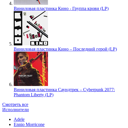
Виниловая пластинка Кино - Группа крови (LP)
Виниловая пластинка Кино – Последний герой (LP)
Виниловая пластинка Саундтрек – Cyberpunk 2077:
Phantom Liberty (LP)
Смотреть все
Исполнители
Adele
Ennio Morricone