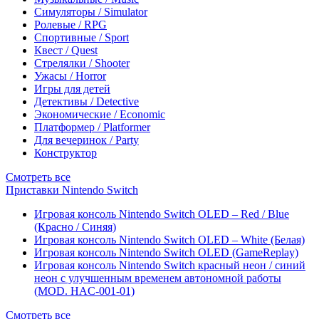
Симуляторы / Simulator
Ролевые / RPG
Спортивные / Sport
Квест / Quest
Стрелялки / Shooter
Ужасы / Horror
Игры для детей
Детективы / Detective
Экономические / Economic
Платформер / Platformer
Для вечеринок / Party
Конструктор
Смотреть все
Приставки Nintendo Switch
Игровая консоль Nintendo Switch OLED – Red / Blue
(Красно / Синяя)
Игровая консоль Nintendo Switch OLED – White (Белая)
Игровая консоль Nintendo Switch OLED (GameReplay)
Игровая консоль Nintendo Switch красный неон / синий
неон с улучшенным временем автономной работы
(MOD. HAC-001-01)
Смотреть все