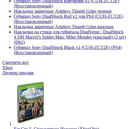
Геймпад Sony DualShock камуфляж v2 (CUH-ZCT2E)
(Восстановленный)
Накладки защитные Artplays Thumb Grips черные
Геймпад Sony DualShock Red v2 для PS4 (CUH-ZCT2E)
(Восстановленный)
Накладки защитные Artplays Thumb Grips красные
Накладки на стики для геймпада DualSense / DualShock
4 DH Marvel's Spider-Man: Miles Morales (красный) (2 шт)
(D02)
Геймпад Sony DualShock Black v2 (CUH-ZCT2E) (PS4)
(Восстановленный)
Смотреть все
Xbox
Лидеры продаж
Far Cry 5. Стандартное Издание (XboxOne)