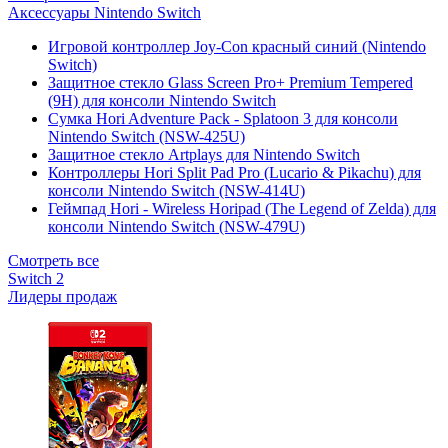
Аксессуары Nintendo Switch
Игровой контроллер Joy-Con красный синий (Nintendo
Switch)
Защитное стекло Glass Screen Pro+ Premium Tempered
(9H) для консоли Nintendo Switch
Сумка Hori Adventure Pack - Splatoon 3 для консоли
Nintendo Switch (NSW-425U)
Защитное стекло Artplays для Nintendo Switch
Контроллеры Hori Split Pad Pro (Lucario & Pikachu) для
консоли Nintendo Switch (NSW-414U)
Геймпад Hori - Wireless Horipad (The Legend of Zelda) для
консоли Nintendo Switch (NSW-479U)
Смотреть все
Switch 2
Лидеры продаж