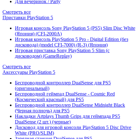
Для вечеринок / Party
Смотреть все
Приставки PlayStation 5
Игровая консоль Sony PlayStation 5 (PS5) Slim Disc White
(Япония) (CFI-2000A)
Игровая консоль PlayStation 5 Pro - Digital Edition (без
дисковода) (model CFI-7000) (R-3) (Япония)
Игровая приставка Sony PlayStation 5 Slim (с
дисководом) (GameReplay)
Смотреть все
Аксессуары PlayStation 5
Беспроводной контроллер DualSense для PS5
(оригинальный)
Беспроводной геймпад DualSense - Cosmic Red
(Космический красный) для PS5
Беспроводной контроллер DualSense Midnight Black
(Черная полночь) для PS5
Накладки Artplays Thumb Grips для геймпада PS5
DualSense (2 шт.) (черные)
Дисковод для игровой консоли PlayStation 5 Disc Drive
White (PRO/SLIM)
Зарядная станция DualSense для PS5