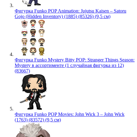
Фигурка Funko POP Animation: Jujutsu Kaisen – Satoru
Gojo (Hidden Inventory) (1885) (85326) (9,5 см)
Фигурка Funko Mystery Bitty POP: Stranger Things Season:
Mystery в ассортименте (1 случайная фигурка из 12)
(83667)
Фигурка Funko POP Movies: John Wick 3 – John Wick
(1763) (83572) (9,5 см)