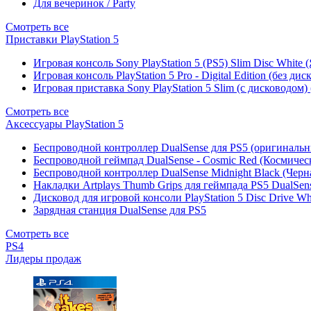
Для вечеринок / Party
Смотреть все
Приставки PlayStation 5
Игровая консоль Sony PlayStation 5 (PS5) Slim Disc White
Игровая консоль PlayStation 5 Pro - Digital Edition (без ди
Игровая приставка Sony PlayStation 5 Slim (с дисководом)
Смотреть все
Аксессуары PlayStation 5
Беспроводной контроллер DualSense для PS5 (оригиналь
Беспроводной геймпад DualSense - Cosmic Red (Космичес
Беспроводной контроллер DualSense Midnight Black (Черн
Накладки Artplays Thumb Grips для геймпада PS5 DualSens
Дисковод для игровой консоли PlayStation 5 Disc Drive W
Зарядная станция DualSense для PS5
Смотреть все
PS4
Лидеры продаж