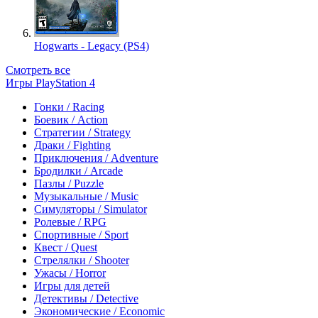
Hogwarts - Legacy (PS4)
Смотреть все
Игры PlayStation 4
Гонки / Racing
Боевик / Action
Стратегии / Strategy
Драки / Fighting
Приключения / Adventure
Бродилки / Arcade
Пазлы / Puzzle
Музыкальные / Music
Симуляторы / Simulator
Ролевые / RPG
Спортивные / Sport
Квест / Quest
Стрелялки / Shooter
Ужасы / Horror
Игры для детей
Детективы / Detective
Экономические / Economic