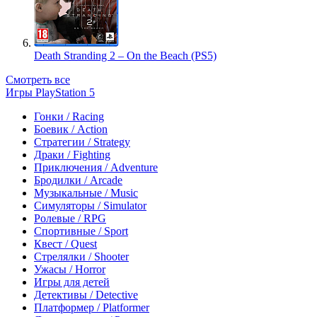
Death Stranding 2 – On the Beach (PS5)
Смотреть все
Игры PlayStation 5
Гонки / Racing
Боевик / Action
Стратегии / Strategy
Драки / Fighting
Приключения / Adventure
Бродилки / Arcade
Музыкальные / Music
Симуляторы / Simulator
Ролевые / RPG
Спортивные / Sport
Квест / Quest
Стрелялки / Shooter
Ужасы / Horror
Игры для детей
Детективы / Detective
Платформер / Platformer