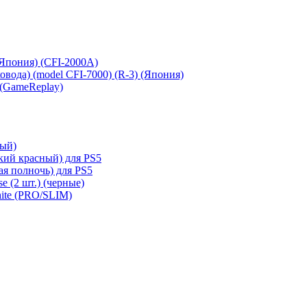
 (Япония) (CFI-2000A)
сковода) (model CFI-7000) (R-3) (Япония)
 (GameReplay)
ный)
кий красный) для PS5
ая полночь) для PS5
e (2 шт.) (черные)
hite (PRO/SLIM)