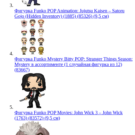
Фигурка Funko POP Animation: Jujutsu Kaisen – Satoru
Gojo (Hidden Inventory) (1885) (85326) (9,5 см)
Фигурка Funko Mystery Bitty POP: Stranger Things Season:
Mystery в ассортименте (1 случайная фигурка из 12)
(83667)
Фигурка Funko POP Movies: John Wick 3 – John Wick
(1763) (83572) (9,5 см)