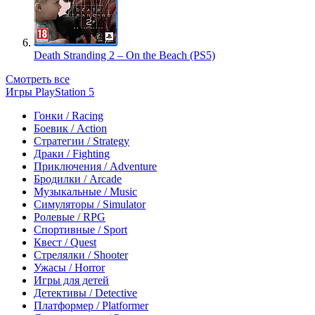
Death Stranding 2 – On the Beach (PS5)
Смотреть все
Игры PlayStation 5
Гонки / Racing
Боевик / Action
Стратегии / Strategy
Драки / Fighting
Приключения / Adventure
Бродилки / Arcade
Музыкальные / Music
Симуляторы / Simulator
Ролевые / RPG
Спортивные / Sport
Квест / Quest
Стрелялки / Shooter
Ужасы / Horror
Игры для детей
Детективы / Detective
Платформер / Platformer