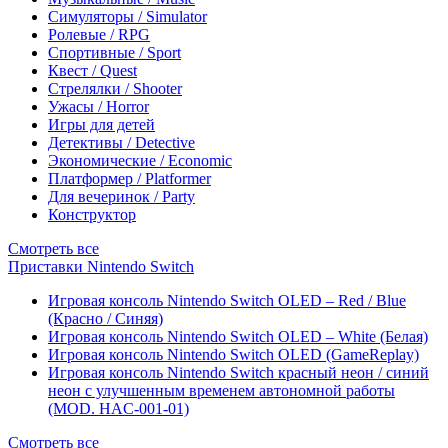
Симуляторы / Simulator
Ролевые / RPG
Спортивные / Sport
Квест / Quest
Стрелялки / Shooter
Ужасы / Horror
Игры для детей
Детективы / Detective
Экономические / Economic
Платформер / Platformer
Для вечеринок / Party
Конструктор
Смотреть все
Приставки Nintendo Switch
Игровая консоль Nintendo Switch OLED – Red / Blue
(Красно / Синяя)
Игровая консоль Nintendo Switch OLED – White (Белая)
Игровая консоль Nintendo Switch OLED (GameReplay)
Игровая консоль Nintendo Switch красный неон / синий
неон с улучшенным временем автономной работы
(MOD. HAC-001-01)
Смотреть все