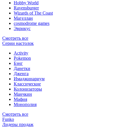
Hobby World
Ravensburger
Wizards of The Coast
Магеллан
сosmodrome games
Эврикус
Смотреть все
Серии настолок
Activity
Pokemon
Бэнг
Данетки
Дженга
Имаджинариум
Классические
Колонизаторы
Манчкин
Мафия
Монополия
Смотреть все
Funko
Лидеры продаж