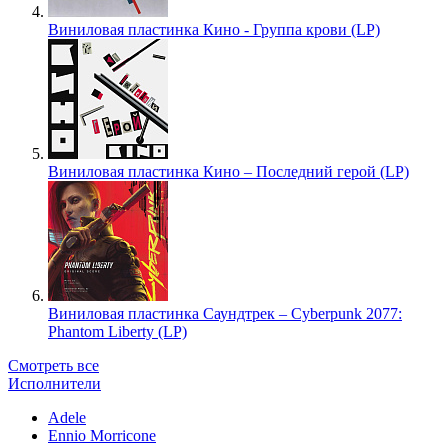
Виниловая пластинка Кино - Группа крови (LP)
Виниловая пластинка Кино – Последний герой (LP)
Виниловая пластинка Саундтрек – Cyberpunk 2077:
Phantom Liberty (LP)
Смотреть все
Исполнители
Adele
Ennio Morricone