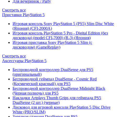
Для вечеринок / Party
Смотреть все
Приставки PlayStation 5
Игровая консоль Sony PlayStation 5 (PS5) Slim Disc White
(Япония) (CFI-2000A)
Игровая консоль PlayStation 5 Pro - Digital Edition (без
дисковода) (model CFI-7000) (R-3) (Япония)
Игровая приставка Sony PlayStation 5 Slim (с
дисководом) (GameReplay)
Смотреть все
Аксессуары PlayStation 5
Беспроводной контроллер DualSense для PS5
(оригинальный)
Беспроводной геймпад DualSense - Cosmic Red
(Космический красный) для PS5
Беспроводной контроллер DualSense Midnight Black
(Черная полночь) для PS5
Накладки Artplays Thumb Grips для геймпада PS5
DualSense (2 шт.) (черные)
Дисковод для игровой консоли PlayStation 5 Disc Drive
White (PRO/SLIM)
Зарядная станция DualSense для PS5