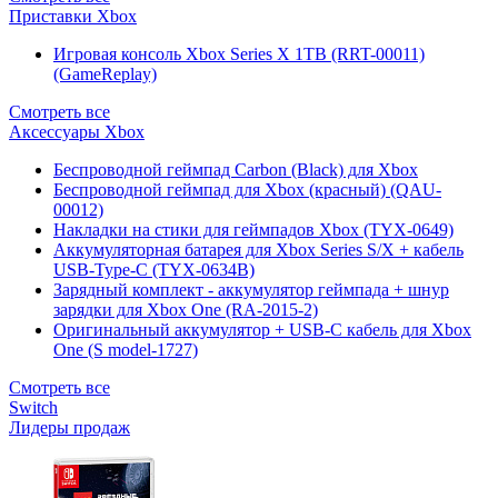
Приставки Xbox
Игровая консоль Xbox Series X 1TB (RRT-00011)
(GameReplay)
Смотреть все
Аксессуары Xbox
Беспроводной геймпад Carbon (Black) для Xbox
Беспроводной геймпад для Xbox (красный) (QAU-
00012)
Накладки на стики для геймпадов Xbox (TYX-0649)
Аккумуляторная батарея для Xbox Series S/X + кабель
USB-Type-C (TYX-0634B)
Зарядный комплект - аккумулятор геймпада + шнур
зарядки для Xbox One (RA-2015-2)
Оригинальный аккумулятор + USB-C кабель для Xbox
One (S model-1727)
Смотреть все
Switch
Лидеры продаж