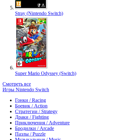
Stray (Nintendo Switch)
Super Mario Odyssey (Switch)
Смотреть все
Игры Nintendo Switch
Гонки / Racing
Боевик / Action
Стратегии / Strategy
Драки / Fighting
Приключения / Adventure
Бродилки / Arcade
Пазлы / Puzzle
Музыкальные / Music