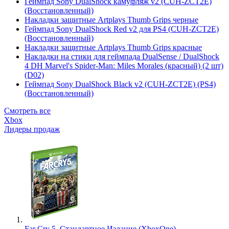
Геймпад Sony DualShock камуфляж v2 (CUH-ZCT2E)
(Восстановленный)
Накладки защитные Artplays Thumb Grips черные
Геймпад Sony DualShock Red v2 для PS4 (CUH-ZCT2E)
(Восстановленный)
Накладки защитные Artplays Thumb Grips красные
Накладки на стики для геймпада DualSense / DualShock
4 DH Marvel's Spider-Man: Miles Morales (красный) (2 шт)
(D02)
Геймпад Sony DualShock Black v2 (CUH-ZCT2E) (PS4)
(Восстановленный)
Смотреть все
Xbox
Лидеры продаж
Far Cry 5. Стандартное Издание (XboxOne)