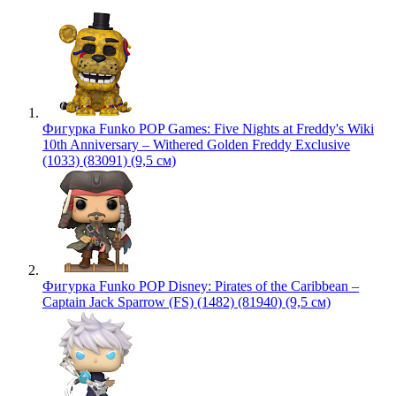
Фигурка Funko POP Games: Five Nights at Freddy's Wiki
10th Anniversary – Withered Golden Freddy Exclusive
(1033) (83091) (9,5 см)
Фигурка Funko POP Disney: Pirates of the Caribbean –
Captain Jack Sparrow (FS) (1482) (81940) (9,5 см)