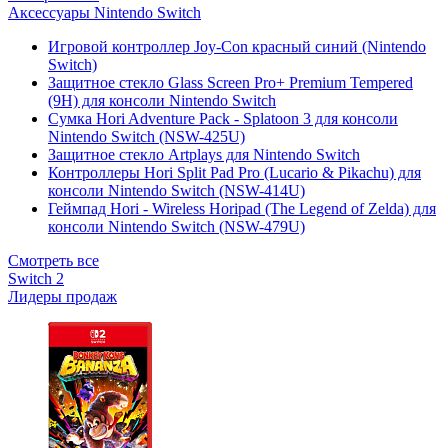
Аксессуары Nintendo Switch
Игровой контроллер Joy-Con красный синий (Nintendo
Switch)
Защитное стекло Glass Screen Pro+ Premium Tempered
(9H) для консоли Nintendo Switch
Сумка Hori Adventure Pack - Splatoon 3 для консоли
Nintendo Switch (NSW-425U)
Защитное стекло Artplays для Nintendo Switch
Контроллеры Hori Split Pad Pro (Lucario & Pikachu) для
консоли Nintendo Switch (NSW-414U)
Геймпад Hori - Wireless Horipad (The Legend of Zelda) для
консоли Nintendo Switch (NSW-479U)
Смотреть все
Switch 2
Лидеры продаж