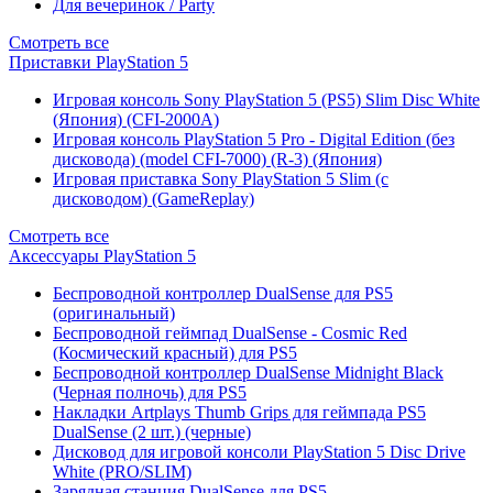
Для вечеринок / Party
Смотреть все
Приставки PlayStation 5
Игровая консоль Sony PlayStation 5 (PS5) Slim Disc White
(Япония) (CFI-2000A)
Игровая консоль PlayStation 5 Pro - Digital Edition (без
дисковода) (model CFI-7000) (R-3) (Япония)
Игровая приставка Sony PlayStation 5 Slim (с
дисководом) (GameReplay)
Смотреть все
Аксессуары PlayStation 5
Беспроводной контроллер DualSense для PS5
(оригинальный)
Беспроводной геймпад DualSense - Cosmic Red
(Космический красный) для PS5
Беспроводной контроллер DualSense Midnight Black
(Черная полночь) для PS5
Накладки Artplays Thumb Grips для геймпада PS5
DualSense (2 шт.) (черные)
Дисковод для игровой консоли PlayStation 5 Disc Drive
White (PRO/SLIM)
Зарядная станция DualSense для PS5