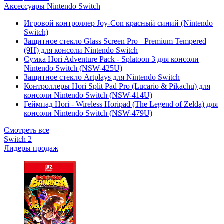
Аксессуары Nintendo Switch
Игровой контроллер Joy-Con красный синий (Nintendo
Switch)
Защитное стекло Glass Screen Pro+ Premium Tempered
(9H) для консоли Nintendo Switch
Сумка Hori Adventure Pack - Splatoon 3 для консоли
Nintendo Switch (NSW-425U)
Защитное стекло Artplays для Nintendo Switch
Контроллеры Hori Split Pad Pro (Lucario & Pikachu) для
консоли Nintendo Switch (NSW-414U)
Геймпад Hori - Wireless Horipad (The Legend of Zelda) для
консоли Nintendo Switch (NSW-479U)
Смотреть все
Switch 2
Лидеры продаж