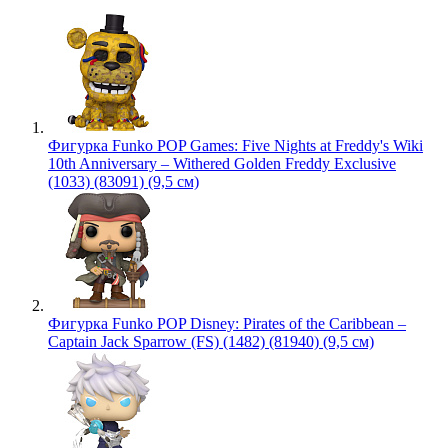
Фигурка Funko POP Games: Five Nights at Freddy's Wiki
10th Anniversary – Withered Golden Freddy Exclusive
(1033) (83091) (9,5 см)
Фигурка Funko POP Disney: Pirates of the Caribbean –
Captain Jack Sparrow (FS) (1482) (81940) (9,5 см)