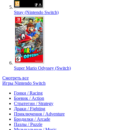
Stray (Nintendo Switch)
Super Mario Odyssey (Switch)
Смотреть все
Игры Nintendo Switch
Гонки / Racing
Боевик / Action
Стратегии / Strategy
Драки / Fighting
Приключения / Adventure
Бродилки / Arcade
Пазлы / Puzzle
Музыкальные / Music