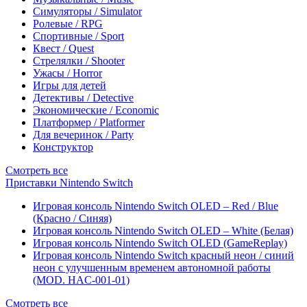
Симуляторы / Simulator
Ролевые / RPG
Спортивные / Sport
Квест / Quest
Стрелялки / Shooter
Ужасы / Horror
Игры для детей
Детективы / Detective
Экономические / Economic
Платформер / Platformer
Для вечеринок / Party
Конструктор
Смотреть все
Приставки Nintendo Switch
Игровая консоль Nintendo Switch OLED – Red / Blue
(Красно / Синяя)
Игровая консоль Nintendo Switch OLED – White (Белая)
Игровая консоль Nintendo Switch OLED (GameReplay)
Игровая консоль Nintendo Switch красный неон / синий
неон с улучшенным временем автономной работы
(MOD. HAC-001-01)
Смотреть все