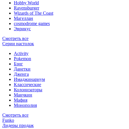
Hobby World
Ravensburger
Wizards of The Coast
Магеллан
сosmodrome games
Эврикус
Смотреть все
Серии настолок
Activity
Pokemon
Бэнг
Данетки
Дженга
Имаджинариум
Классические
Колонизаторы
Манчкин
Мафия
Монополия
Смотреть все
Funko
Лидеры продаж