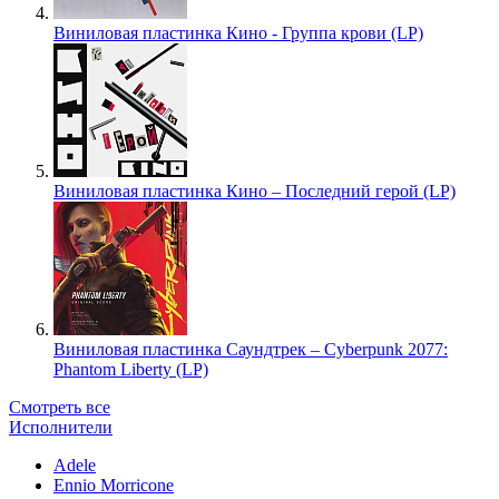
Виниловая пластинка Кино - Группа крови (LP)
Виниловая пластинка Кино – Последний герой (LP)
Виниловая пластинка Саундтрек – Cyberpunk 2077:
Phantom Liberty (LP)
Смотреть все
Исполнители
Adele
Ennio Morricone