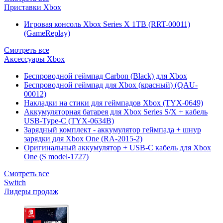
Приставки Xbox
Игровая консоль Xbox Series X 1TB (RRT-00011)
(GameReplay)
Смотреть все
Аксессуары Xbox
Беспроводной геймпад Carbon (Black) для Xbox
Беспроводной геймпад для Xbox (красный) (QAU-
00012)
Накладки на стики для геймпадов Xbox (TYX-0649)
Аккумуляторная батарея для Xbox Series S/X + кабель
USB-Type-C (TYX-0634B)
Зарядный комплект - аккумулятор геймпада + шнур
зарядки для Xbox One (RA-2015-2)
Оригинальный аккумулятор + USB-C кабель для Xbox
One (S model-1727)
Смотреть все
Switch
Лидеры продаж