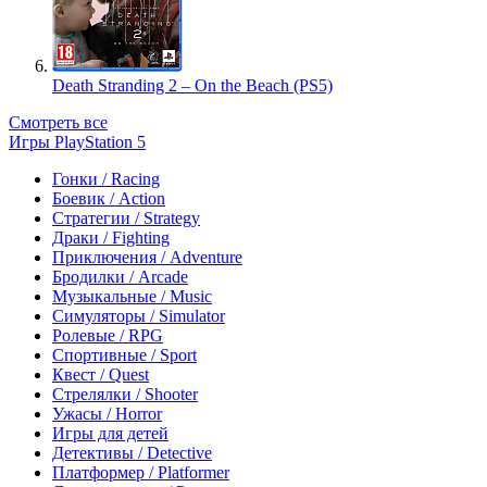
Death Stranding 2 – On the Beach (PS5)
Смотреть все
Игры PlayStation 5
Гонки / Racing
Боевик / Action
Стратегии / Strategy
Драки / Fighting
Приключения / Adventure
Бродилки / Arcade
Музыкальные / Music
Симуляторы / Simulator
Ролевые / RPG
Спортивные / Sport
Квест / Quest
Стрелялки / Shooter
Ужасы / Horror
Игры для детей
Детективы / Detective
Платформер / Platformer