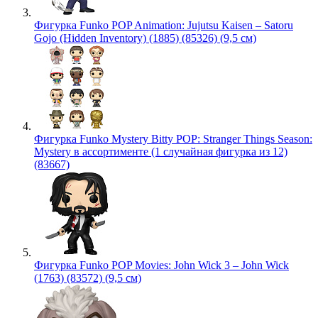
Фигурка Funko POP Animation: Jujutsu Kaisen – Satoru
Gojo (Hidden Inventory) (1885) (85326) (9,5 см)
Фигурка Funko Mystery Bitty POP: Stranger Things Season:
Mystery в ассортименте (1 случайная фигурка из 12)
(83667)
Фигурка Funko POP Movies: John Wick 3 – John Wick
(1763) (83572) (9,5 см)