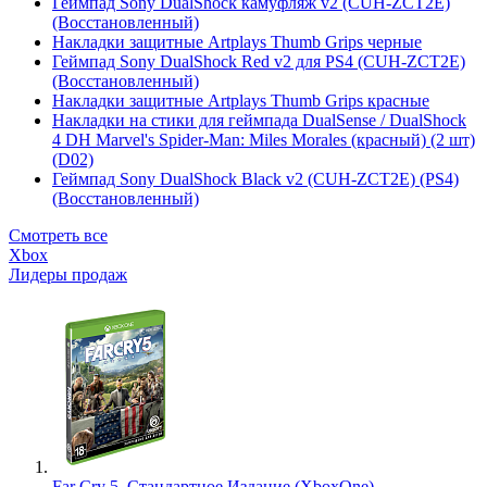
Геймпад Sony DualShock камуфляж v2 (CUH-ZCT2E)
(Восстановленный)
Накладки защитные Artplays Thumb Grips черные
Геймпад Sony DualShock Red v2 для PS4 (CUH-ZCT2E)
(Восстановленный)
Накладки защитные Artplays Thumb Grips красные
Накладки на стики для геймпада DualSense / DualShock
4 DH Marvel's Spider-Man: Miles Morales (красный) (2 шт)
(D02)
Геймпад Sony DualShock Black v2 (CUH-ZCT2E) (PS4)
(Восстановленный)
Смотреть все
Xbox
Лидеры продаж
Far Cry 5. Стандартное Издание (XboxOne)