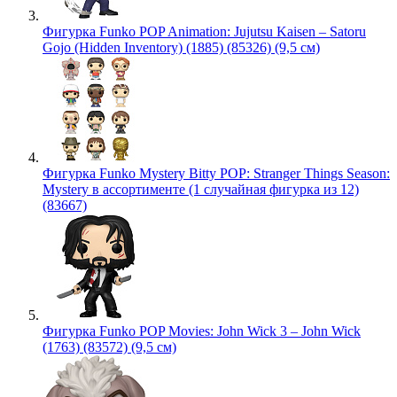
Фигурка Funko POP Animation: Jujutsu Kaisen – Satoru
Gojo (Hidden Inventory) (1885) (85326) (9,5 см)
Фигурка Funko Mystery Bitty POP: Stranger Things Season:
Mystery в ассортименте (1 случайная фигурка из 12)
(83667)
Фигурка Funko POP Movies: John Wick 3 – John Wick
(1763) (83572) (9,5 см)