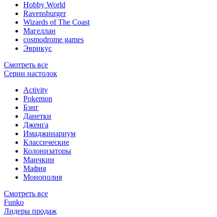
Hobby World
Ravensburger
Wizards of The Coast
Магеллан
сosmodrome games
Эврикус
Смотреть все
Серии настолок
Activity
Pokemon
Бэнг
Данетки
Дженга
Имаджинариум
Классические
Колонизаторы
Манчкин
Мафия
Монополия
Смотреть все
Funko
Лидеры продаж