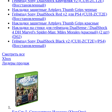
Геймпад Sony DualShock камуфляж v2 (CUH-ZCT2E)
(Восстановленный)
Накладки защитные Artplays Thumb Grips черные
Геймпад Sony DualShock Red v2 для PS4 (CUH-ZCT2E)
(Восстановленный)
Накладки защитные Artplays Thumb Grips красные
Накладки на стики для геймпада DualSense / DualShock
4 DH Marvel's Spider-Man: Miles Morales (красный) (2 шт)
(D02)
Геймпад Sony DualShock Black v2 (CUH-ZCT2E) (PS4)
(Восстановленный)
Смотреть все
Xbox
Лидеры продаж
Far Cry 5. Стандартное Издание (XboxOne)