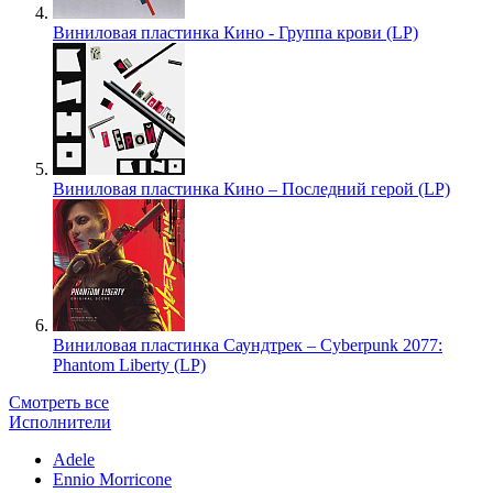
Виниловая пластинка Кино - Группа крови (LP)
Виниловая пластинка Кино – Последний герой (LP)
Виниловая пластинка Саундтрек – Cyberpunk 2077:
Phantom Liberty (LP)
Смотреть все
Исполнители
Adele
Ennio Morricone