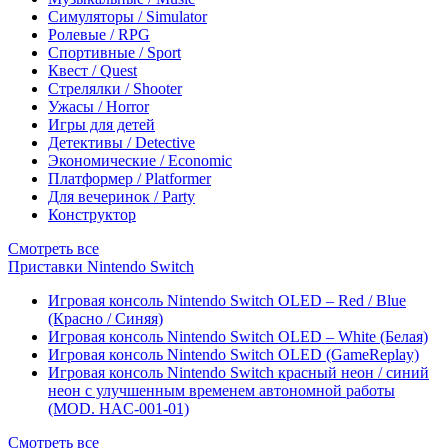
Симуляторы / Simulator
Ролевые / RPG
Спортивные / Sport
Квест / Quest
Стрелялки / Shooter
Ужасы / Horror
Игры для детей
Детективы / Detective
Экономические / Economic
Платформер / Platformer
Для вечеринок / Party
Конструктор
Смотреть все
Приставки Nintendo Switch
Игровая консоль Nintendo Switch OLED – Red / Blue
(Красно / Синяя)
Игровая консоль Nintendo Switch OLED – White (Белая)
Игровая консоль Nintendo Switch OLED (GameReplay)
Игровая консоль Nintendo Switch красный неон / синий
неон с улучшенным временем автономной работы
(MOD. HAC-001-01)
Смотреть все