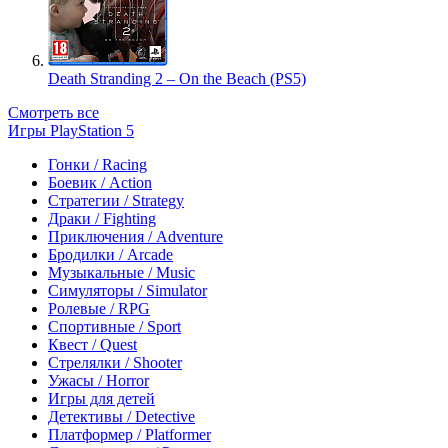
Death Stranding 2 – On the Beach (PS5)
Смотреть все
Игры PlayStation 5
Гонки / Racing
Боевик / Action
Стратегии / Strategy
Драки / Fighting
Приключения / Adventure
Бродилки / Arcade
Музыкальные / Music
Симуляторы / Simulator
Ролевые / RPG
Спортивные / Sport
Квест / Quest
Стрелялки / Shooter
Ужасы / Horror
Игры для детей
Детективы / Detective
Платформер / Platformer