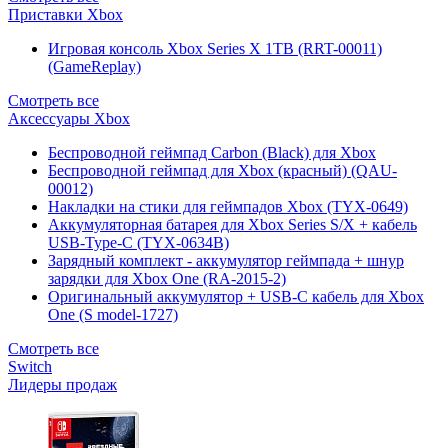
Приставки Xbox
Игровая консоль Xbox Series X 1TB (RRT-00011)
(GameReplay)
Смотреть все
Аксессуары Xbox
Беспроводной геймпад Carbon (Black) для Xbox
Беспроводной геймпад для Xbox (красный) (QAU-
00012)
Накладки на стики для геймпадов Xbox (TYX-0649)
Аккумуляторная батарея для Xbox Series S/X + кабель
USB-Type-C (TYX-0634B)
Зарядный комплект - аккумулятор геймпада + шнур
зарядки для Xbox One (RA-2015-2)
Оригинальный аккумулятор + USB-C кабель для Xbox
One (S model-1727)
Смотреть все
Switch
Лидеры продаж