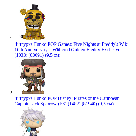
Фигурка Funko POP Games: Five Nights at Freddy's Wiki
10th Anniversary – Withered Golden Freddy Exclusive
(1033) (83091) (9,5 см)
Фигурка Funko POP Disney: Pirates of the Caribbean –
Captain Jack Sparrow (FS) (1482) (81940) (9,5 см)