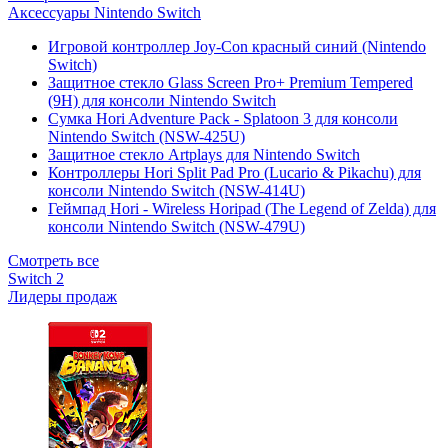
Аксессуары Nintendo Switch
Игровой контроллер Joy-Con красный синий (Nintendo
Switch)
Защитное стекло Glass Screen Pro+ Premium Tempered
(9H) для консоли Nintendo Switch
Сумка Hori Adventure Pack - Splatoon 3 для консоли
Nintendo Switch (NSW-425U)
Защитное стекло Artplays для Nintendo Switch
Контроллеры Hori Split Pad Pro (Lucario & Pikachu) для
консоли Nintendo Switch (NSW-414U)
Геймпад Hori - Wireless Horipad (The Legend of Zelda) для
консоли Nintendo Switch (NSW-479U)
Смотреть все
Switch 2
Лидеры продаж