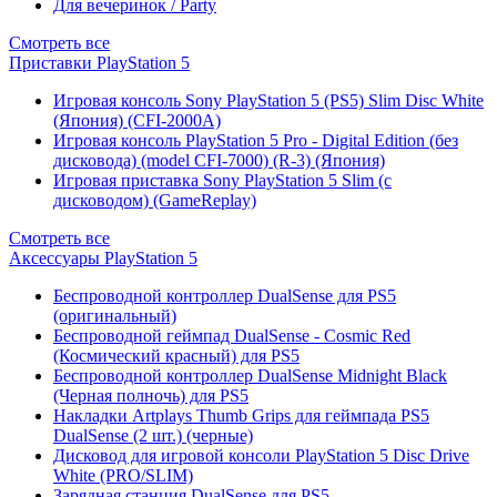
Для вечеринок / Party
Смотреть все
Приставки PlayStation 5
Игровая консоль Sony PlayStation 5 (PS5) Slim Disc White
(Япония) (CFI-2000A)
Игровая консоль PlayStation 5 Pro - Digital Edition (без
дисковода) (model CFI-7000) (R-3) (Япония)
Игровая приставка Sony PlayStation 5 Slim (с
дисководом) (GameReplay)
Смотреть все
Аксессуары PlayStation 5
Беспроводной контроллер DualSense для PS5
(оригинальный)
Беспроводной геймпад DualSense - Cosmic Red
(Космический красный) для PS5
Беспроводной контроллер DualSense Midnight Black
(Черная полночь) для PS5
Накладки Artplays Thumb Grips для геймпада PS5
DualSense (2 шт.) (черные)
Дисковод для игровой консоли PlayStation 5 Disc Drive
White (PRO/SLIM)
Зарядная станция DualSense для PS5