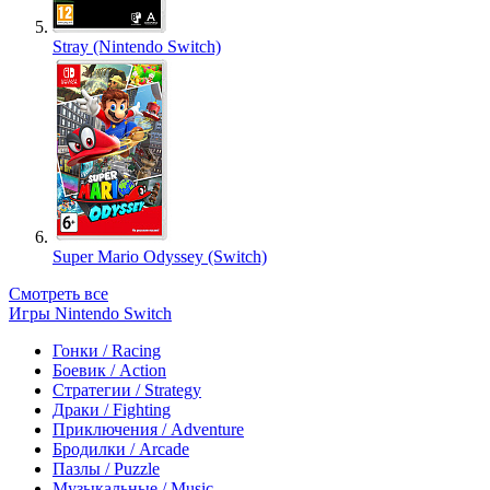
Stray (Nintendo Switch)
Super Mario Odyssey (Switch)
Смотреть все
Игры Nintendo Switch
Гонки / Racing
Боевик / Action
Стратегии / Strategy
Драки / Fighting
Приключения / Adventure
Бродилки / Arcade
Пазлы / Puzzle
Музыкальные / Music