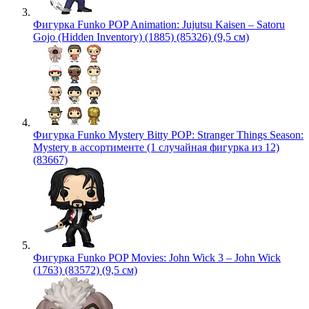
Фигурка Funko POP Animation: Jujutsu Kaisen – Satoru
Gojo (Hidden Inventory) (1885) (85326) (9,5 см)
Фигурка Funko Mystery Bitty POP: Stranger Things Season:
Mystery в ассортименте (1 случайная фигурка из 12)
(83667)
Фигурка Funko POP Movies: John Wick 3 – John Wick
(1763) (83572) (9,5 см)