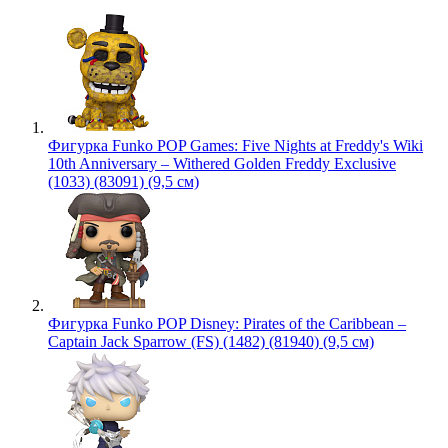
Фигурка Funko POP Games: Five Nights at Freddy's Wiki
10th Anniversary – Withered Golden Freddy Exclusive
(1033) (83091) (9,5 см)
Фигурка Funko POP Disney: Pirates of the Caribbean –
Captain Jack Sparrow (FS) (1482) (81940) (9,5 см)