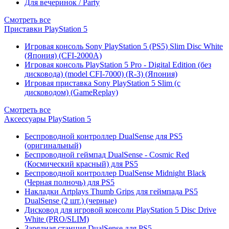
Для вечеринок / Party
Смотреть все
Приставки PlayStation 5
Игровая консоль Sony PlayStation 5 (PS5) Slim Disc White
(Япония) (CFI-2000A)
Игровая консоль PlayStation 5 Pro - Digital Edition (без
дисковода) (model CFI-7000) (R-3) (Япония)
Игровая приставка Sony PlayStation 5 Slim (с
дисководом) (GameReplay)
Смотреть все
Аксессуары PlayStation 5
Беспроводной контроллер DualSense для PS5
(оригинальный)
Беспроводной геймпад DualSense - Cosmic Red
(Космический красный) для PS5
Беспроводной контроллер DualSense Midnight Black
(Черная полночь) для PS5
Накладки Artplays Thumb Grips для геймпада PS5
DualSense (2 шт.) (черные)
Дисковод для игровой консоли PlayStation 5 Disc Drive
White (PRO/SLIM)
Зарядная станция DualSense для PS5