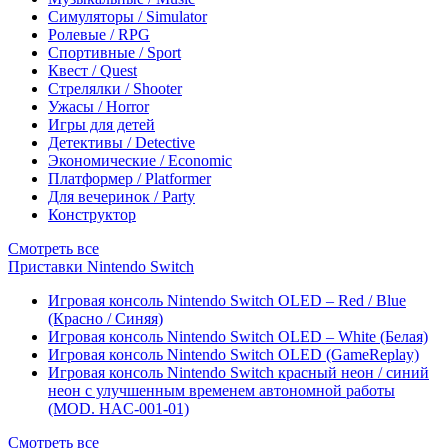
Симуляторы / Simulator
Ролевые / RPG
Спортивные / Sport
Квест / Quest
Стрелялки / Shooter
Ужасы / Horror
Игры для детей
Детективы / Detective
Экономические / Economic
Платформер / Platformer
Для вечеринок / Party
Конструктор
Смотреть все
Приставки Nintendo Switch
Игровая консоль Nintendo Switch OLED – Red / Blue
(Красно / Синяя)
Игровая консоль Nintendo Switch OLED – White (Белая)
Игровая консоль Nintendo Switch OLED (GameReplay)
Игровая консоль Nintendo Switch красный неон / синий
неон с улучшенным временем автономной работы
(MOD. HAC-001-01)
Смотреть все