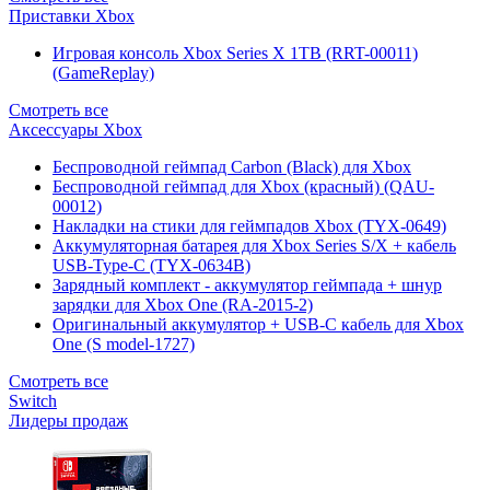
Приставки Xbox
Игровая консоль Xbox Series X 1TB (RRT-00011)
(GameReplay)
Смотреть все
Аксессуары Xbox
Беспроводной геймпад Carbon (Black) для Xbox
Беспроводной геймпад для Xbox (красный) (QAU-
00012)
Накладки на стики для геймпадов Xbox (TYX-0649)
Аккумуляторная батарея для Xbox Series S/X + кабель
USB-Type-C (TYX-0634B)
Зарядный комплект - аккумулятор геймпада + шнур
зарядки для Xbox One (RA-2015-2)
Оригинальный аккумулятор + USB-C кабель для Xbox
One (S model-1727)
Смотреть все
Switch
Лидеры продаж