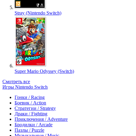
Stray (Nintendo Switch)
Super Mario Odyssey (Switch)
Смотреть все
Игры Nintendo Switch
Гонки / Racing
Боевик / Action
Стратегии / Strategy
Драки / Fighting
Приключения / Adventure
Бродилки / Arcade
Пазлы / Puzzle
Музыкальные / Music