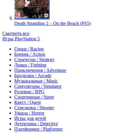
Death Stranding 2 – On the Beach (PS5)
Смотреть все
Игры PlayStation 5
Гонки / Racing
Боевик / Action
Стратегии / Strategy
Драки / Fighting
Приключения / Adventure
Бродилки / Arcade
Музыкальные / Music
Симуляторы / Simulator
Ролевые / RPG
Спортивные / Sport
Квест / Quest
Стрелялки / Shooter
Ужасы / Horror
Игры для детей
Детективы / Detective
Платформер / Platformer