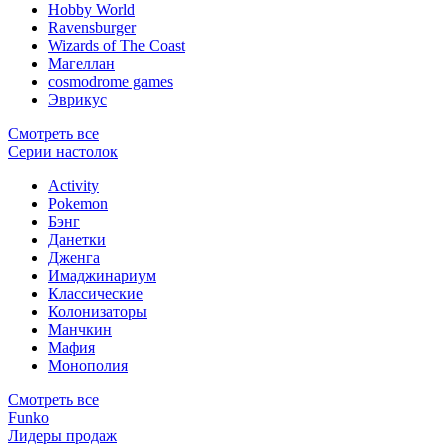
Hobby World
Ravensburger
Wizards of The Coast
Магеллан
сosmodrome games
Эврикус
Смотреть все
Серии настолок
Activity
Pokemon
Бэнг
Данетки
Дженга
Имаджинариум
Классические
Колонизаторы
Манчкин
Мафия
Монополия
Смотреть все
Funko
Лидеры продаж