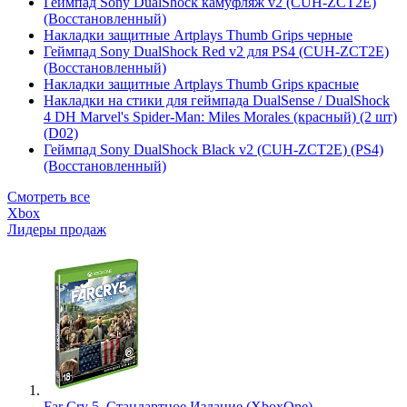
Геймпад Sony DualShock камуфляж v2 (CUH-ZCT2E)
(Восстановленный)
Накладки защитные Artplays Thumb Grips черные
Геймпад Sony DualShock Red v2 для PS4 (CUH-ZCT2E)
(Восстановленный)
Накладки защитные Artplays Thumb Grips красные
Накладки на стики для геймпада DualSense / DualShock
4 DH Marvel's Spider-Man: Miles Morales (красный) (2 шт)
(D02)
Геймпад Sony DualShock Black v2 (CUH-ZCT2E) (PS4)
(Восстановленный)
Смотреть все
Xbox
Лидеры продаж
Far Cry 5. Стандартное Издание (XboxOne)