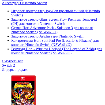
Аксессуары Nintendo Switch
Игровой контроллер Joy-Con красный синий (Nintendo
Switch)
Защитное стекло Glass Screen Pro+ Premium Tempered
(9H) для консоли Nintendo Switch
Сумка Hori Adventure Pack - Splatoon 3 для консоли
Nintendo Switch (NSW-425U)
Защитное стекло Artplays для Nintendo Switch
Контроллеры Hori Split Pad Pro (Lucario & Pikachu) для
консоли Nintendo Switch (NSW-414U)
Геймпад Hori - Wireless Horipad (The Legend of Zelda) для
консоли Nintendo Switch (NSW-479U)
Смотреть все
Switch 2
Лидеры продаж