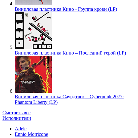
Виниловая пластинка Кино - Группа крови (LP)
Виниловая пластинка Кино – Последний герой (LP)
Виниловая пластинка Саундтрек – Cyberpunk 2077:
Phantom Liberty (LP)
Смотреть все
Исполнители
Adele
Ennio Morricone