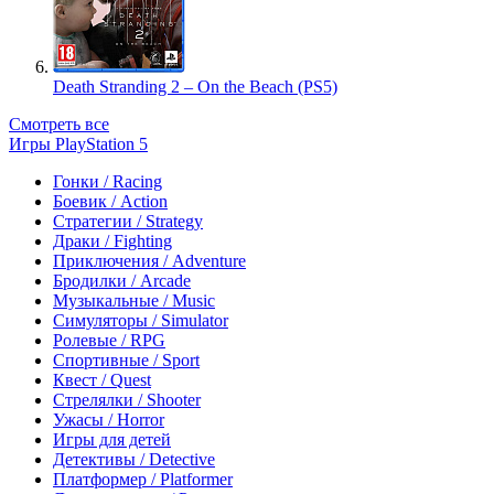
Death Stranding 2 – On the Beach (PS5)
Смотреть все
Игры PlayStation 5
Гонки / Racing
Боевик / Action
Стратегии / Strategy
Драки / Fighting
Приключения / Adventure
Бродилки / Arcade
Музыкальные / Music
Симуляторы / Simulator
Ролевые / RPG
Спортивные / Sport
Квест / Quest
Стрелялки / Shooter
Ужасы / Horror
Игры для детей
Детективы / Detective
Платформер / Platformer