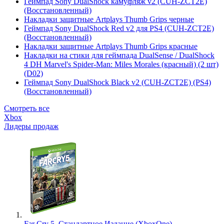
Геймпад Sony DualShock камуфляж v2 (CUH-ZCT2E)
(Восстановленный)
Накладки защитные Artplays Thumb Grips черные
Геймпад Sony DualShock Red v2 для PS4 (CUH-ZCT2E)
(Восстановленный)
Накладки защитные Artplays Thumb Grips красные
Накладки на стики для геймпада DualSense / DualShock
4 DH Marvel's Spider-Man: Miles Morales (красный) (2 шт)
(D02)
Геймпад Sony DualShock Black v2 (CUH-ZCT2E) (PS4)
(Восстановленный)
Смотреть все
Xbox
Лидеры продаж
Far Cry 5. Стандартное Издание (XboxOne)