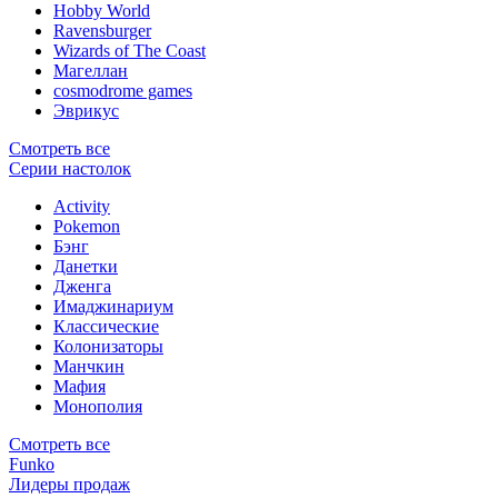
Hobby World
Ravensburger
Wizards of The Coast
Магеллан
сosmodrome games
Эврикус
Смотреть все
Серии настолок
Activity
Pokemon
Бэнг
Данетки
Дженга
Имаджинариум
Классические
Колонизаторы
Манчкин
Мафия
Монополия
Смотреть все
Funko
Лидеры продаж