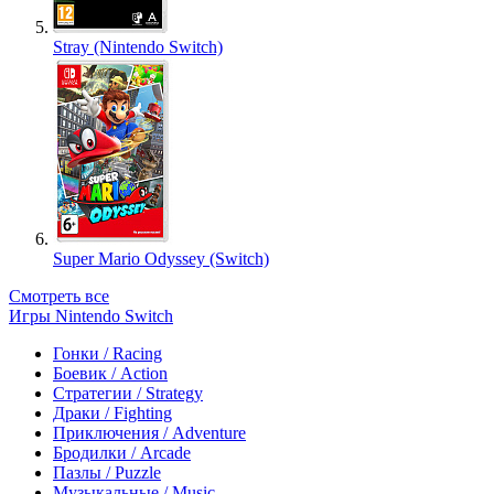
Stray (Nintendo Switch)
Super Mario Odyssey (Switch)
Смотреть все
Игры Nintendo Switch
Гонки / Racing
Боевик / Action
Стратегии / Strategy
Драки / Fighting
Приключения / Adventure
Бродилки / Arcade
Пазлы / Puzzle
Музыкальные / Music