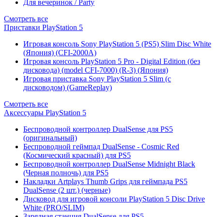
Для вечеринок / Party
Смотреть все
Приставки PlayStation 5
Игровая консоль Sony PlayStation 5 (PS5) Slim Disc White
(Япония) (CFI-2000A)
Игровая консоль PlayStation 5 Pro - Digital Edition (без
дисковода) (model CFI-7000) (R-3) (Япония)
Игровая приставка Sony PlayStation 5 Slim (с
дисководом) (GameReplay)
Смотреть все
Аксессуары PlayStation 5
Беспроводной контроллер DualSense для PS5
(оригинальный)
Беспроводной геймпад DualSense - Cosmic Red
(Космический красный) для PS5
Беспроводной контроллер DualSense Midnight Black
(Черная полночь) для PS5
Накладки Artplays Thumb Grips для геймпада PS5
DualSense (2 шт.) (черные)
Дисковод для игровой консоли PlayStation 5 Disc Drive
White (PRO/SLIM)
Зарядная станция DualSense для PS5