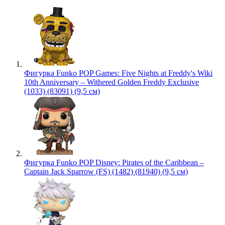
Фигурка Funko POP Games: Five Nights at Freddy's Wiki
10th Anniversary – Withered Golden Freddy Exclusive
(1033) (83091) (9,5 см)
Фигурка Funko POP Disney: Pirates of the Caribbean –
Captain Jack Sparrow (FS) (1482) (81940) (9,5 см)