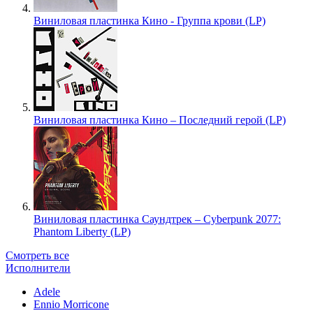
Виниловая пластинка Кино - Группа крови (LP)
Виниловая пластинка Кино – Последний герой (LP)
Виниловая пластинка Саундтрек – Cyberpunk 2077:
Phantom Liberty (LP)
Смотреть все
Исполнители
Adele
Ennio Morricone