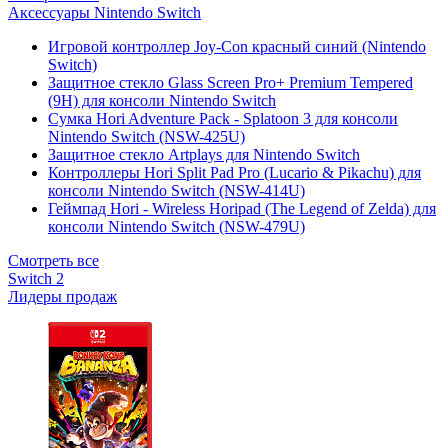
Аксессуары Nintendo Switch
Игровой контроллер Joy-Con красный синий (Nintendo
Switch)
Защитное стекло Glass Screen Pro+ Premium Tempered
(9H) для консоли Nintendo Switch
Сумка Hori Adventure Pack - Splatoon 3 для консоли
Nintendo Switch (NSW-425U)
Защитное стекло Artplays для Nintendo Switch
Контроллеры Hori Split Pad Pro (Lucario & Pikachu) для
консоли Nintendo Switch (NSW-414U)
Геймпад Hori - Wireless Horipad (The Legend of Zelda) для
консоли Nintendo Switch (NSW-479U)
Смотреть все
Switch 2
Лидеры продаж