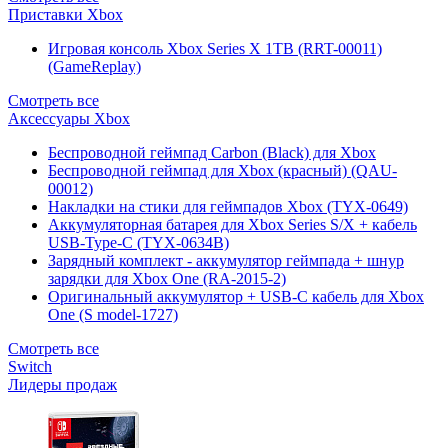
Приставки Xbox
Игровая консоль Xbox Series X 1TB (RRT-00011)
(GameReplay)
Смотреть все
Аксессуары Xbox
Беспроводной геймпад Carbon (Black) для Xbox
Беспроводной геймпад для Xbox (красный) (QAU-
00012)
Накладки на стики для геймпадов Xbox (TYX-0649)
Аккумуляторная батарея для Xbox Series S/X + кабель
USB-Type-C (TYX-0634B)
Зарядный комплект - аккумулятор геймпада + шнур
зарядки для Xbox One (RA-2015-2)
Оригинальный аккумулятор + USB-C кабель для Xbox
One (S model-1727)
Смотреть все
Switch
Лидеры продаж