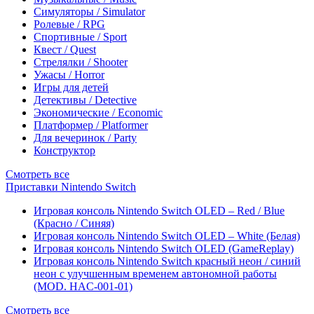
Симуляторы / Simulator
Ролевые / RPG
Спортивные / Sport
Квест / Quest
Стрелялки / Shooter
Ужасы / Horror
Игры для детей
Детективы / Detective
Экономические / Economic
Платформер / Platformer
Для вечеринок / Party
Конструктор
Смотреть все
Приставки Nintendo Switch
Игровая консоль Nintendo Switch OLED – Red / Blue
(Красно / Синяя)
Игровая консоль Nintendo Switch OLED – White (Белая)
Игровая консоль Nintendo Switch OLED (GameReplay)
Игровая консоль Nintendo Switch красный неон / синий
неон с улучшенным временем автономной работы
(MOD. HAC-001-01)
Смотреть все