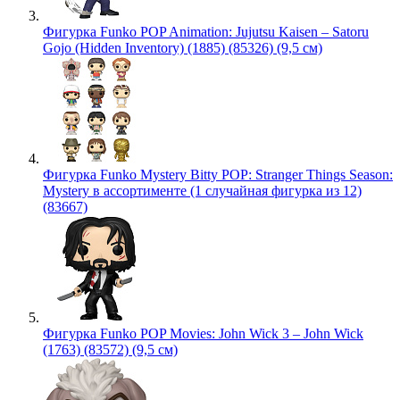
Фигурка Funko POP Animation: Jujutsu Kaisen – Satoru
Gojo (Hidden Inventory) (1885) (85326) (9,5 см)
Фигурка Funko Mystery Bitty POP: Stranger Things Season:
Mystery в ассортименте (1 случайная фигурка из 12)
(83667)
Фигурка Funko POP Movies: John Wick 3 – John Wick
(1763) (83572) (9,5 см)