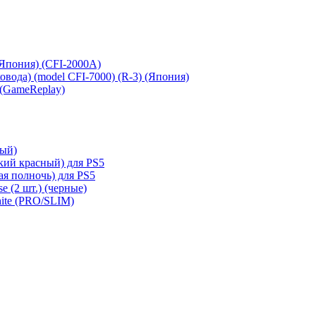
 (Япония) (CFI-2000A)
сковода) (model CFI-7000) (R-3) (Япония)
 (GameReplay)
ный)
кий красный) для PS5
ая полночь) для PS5
e (2 шт.) (черные)
hite (PRO/SLIM)