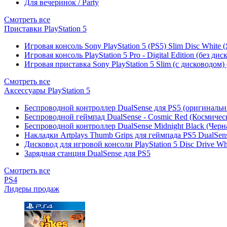
Для вечеринок / Party
Смотреть все
Приставки PlayStation 5
Игровая консоль Sony PlayStation 5 (PS5) Slim Disc White
Игровая консоль PlayStation 5 Pro - Digital Edition (без ди
Игровая приставка Sony PlayStation 5 Slim (с дисководом)
Смотреть все
Аксессуары PlayStation 5
Беспроводной контроллер DualSense для PS5 (оригиналь
Беспроводной геймпад DualSense - Cosmic Red (Космичес
Беспроводной контроллер DualSense Midnight Black (Черн
Накладки Artplays Thumb Grips для геймпада PS5 DualSens
Дисковод для игровой консоли PlayStation 5 Disc Drive W
Зарядная станция DualSense для PS5
Смотреть все
PS4
Лидеры продаж