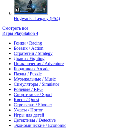
Hogwarts - Legacy (PS4)
Смотреть все
Игры PlayStation 4
Гонки / Racing
Боевик / Action
Стратегии / Strategy
Драки / Fighting
Приключения / Adventure
Бродилки / Arcade
Пазлы / Puzzle
Музыкальные / Music
Симуляторы / Simulator
Ролевые / RPG
Спортивные / Sport
Квест / Quest
Стрелялки / Shooter
Ужасы / Horror
Игры для детей
Детективы / Detective
Экономические / Economic