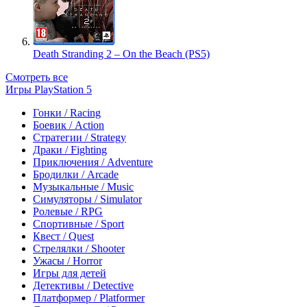
Death Stranding 2 – On the Beach (PS5)
Смотреть все
Игры PlayStation 5
Гонки / Racing
Боевик / Action
Стратегии / Strategy
Драки / Fighting
Приключения / Adventure
Бродилки / Arcade
Музыкальные / Music
Симуляторы / Simulator
Ролевые / RPG
Спортивные / Sport
Квест / Quest
Стрелялки / Shooter
Ужасы / Horror
Игры для детей
Детективы / Detective
Платформер / Platformer