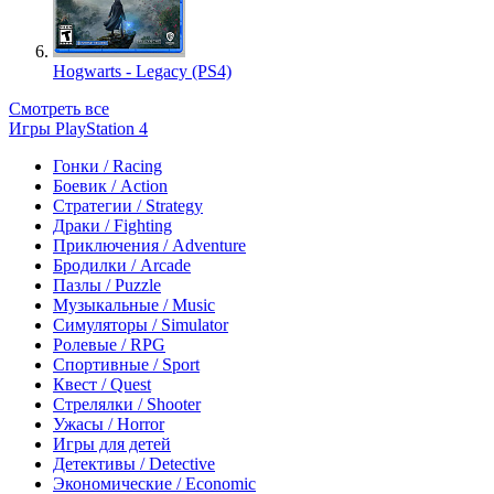
Hogwarts - Legacy (PS4)
Смотреть все
Игры PlayStation 4
Гонки / Racing
Боевик / Action
Стратегии / Strategy
Драки / Fighting
Приключения / Adventure
Бродилки / Arcade
Пазлы / Puzzle
Музыкальные / Music
Симуляторы / Simulator
Ролевые / RPG
Спортивные / Sport
Квест / Quest
Стрелялки / Shooter
Ужасы / Horror
Игры для детей
Детективы / Detective
Экономические / Economic