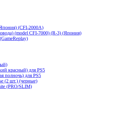
 (Япония) (CFI-2000A)
сковода) (model CFI-7000) (R-3) (Япония)
 (GameReplay)
ный)
кий красный) для PS5
ая полночь) для PS5
e (2 шт.) (черные)
hite (PRO/SLIM)