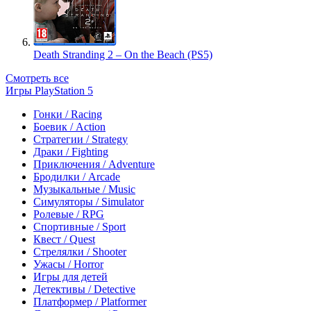
Death Stranding 2 – On the Beach (PS5)
Смотреть все
Игры PlayStation 5
Гонки / Racing
Боевик / Action
Стратегии / Strategy
Драки / Fighting
Приключения / Adventure
Бродилки / Arcade
Музыкальные / Music
Симуляторы / Simulator
Ролевые / RPG
Спортивные / Sport
Квест / Quest
Стрелялки / Shooter
Ужасы / Horror
Игры для детей
Детективы / Detective
Платформер / Platformer