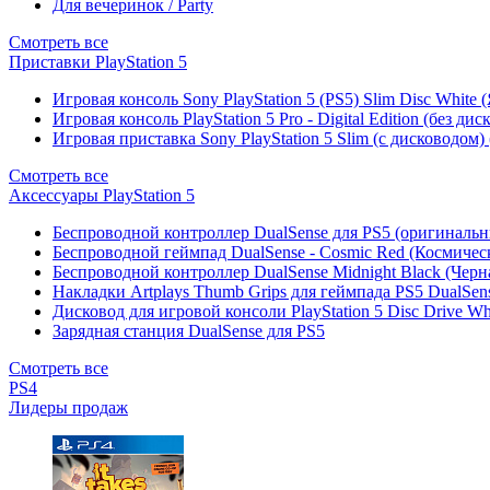
Для вечеринок / Party
Смотреть все
Приставки PlayStation 5
Игровая консоль Sony PlayStation 5 (PS5) Slim Disc White
Игровая консоль PlayStation 5 Pro - Digital Edition (без ди
Игровая приставка Sony PlayStation 5 Slim (с дисководом)
Смотреть все
Аксессуары PlayStation 5
Беспроводной контроллер DualSense для PS5 (оригиналь
Беспроводной геймпад DualSense - Cosmic Red (Космичес
Беспроводной контроллер DualSense Midnight Black (Черн
Накладки Artplays Thumb Grips для геймпада PS5 DualSens
Дисковод для игровой консоли PlayStation 5 Disc Drive W
Зарядная станция DualSense для PS5
Смотреть все
PS4
Лидеры продаж