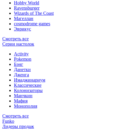
Hobby World
Ravensburger
Wizards of The Coast
Магеллан
сosmodrome games
Эврикус
Смотреть все
Серии настолок
Activity
Pokemon
Бэнг
Данетки
Дженга
Имаджинариум
Классические
Колонизаторы
Манчкин
Мафия
Монополия
Смотреть все
Funko
Лидеры продаж