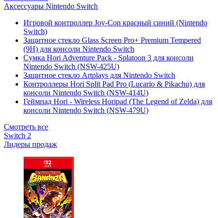
Аксессуары Nintendo Switch
Игровой контроллер Joy-Con красный синий (Nintendo
Switch)
Защитное стекло Glass Screen Pro+ Premium Tempered
(9H) для консоли Nintendo Switch
Сумка Hori Adventure Pack - Splatoon 3 для консоли
Nintendo Switch (NSW-425U)
Защитное стекло Artplays для Nintendo Switch
Контроллеры Hori Split Pad Pro (Lucario & Pikachu) для
консоли Nintendo Switch (NSW-414U)
Геймпад Hori - Wireless Horipad (The Legend of Zelda) для
консоли Nintendo Switch (NSW-479U)
Смотреть все
Switch 2
Лидеры продаж