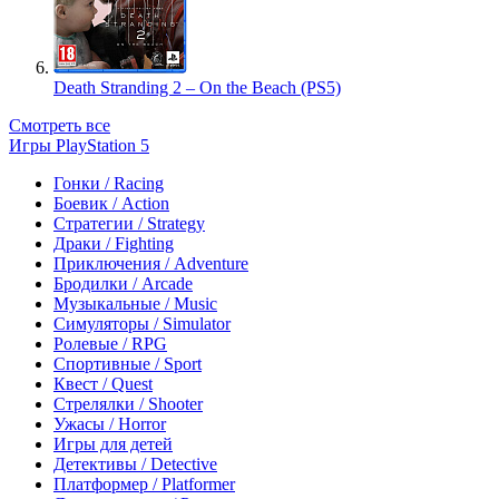
Death Stranding 2 – On the Beach (PS5)
Смотреть все
Игры PlayStation 5
Гонки / Racing
Боевик / Action
Стратегии / Strategy
Драки / Fighting
Приключения / Adventure
Бродилки / Arcade
Музыкальные / Music
Симуляторы / Simulator
Ролевые / RPG
Спортивные / Sport
Квест / Quest
Стрелялки / Shooter
Ужасы / Horror
Игры для детей
Детективы / Detective
Платформер / Platformer