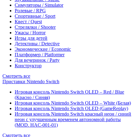
Симуляторы / Simulator
Ролевые / RPG
Спортивные / Sport
Квест / Quest
Стрелялки / Shooter
Ужасы / Horror
Игры для детей
Детективы / Detective
Экономические / Economic
Платформер / Platformer
Для вечеринок / Party
Конструктор
Смотреть все
Приставки Nintendo Switch
Игровая консоль Nintendo Switch OLED – Red / Blue
(Красно / Синяя)
Игровая консоль Nintendo Switch OLED – White (Белая)
Игровая консоль Nintendo Switch OLED (GameReplay)
Игровая консоль Nintendo Switch красный неон / синий
неон с улучшенным временем автономной работы
(MOD. HAC-001-01)
Смотреть все