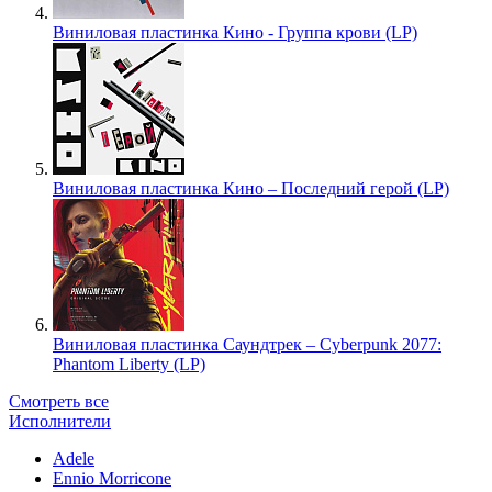
Виниловая пластинка Кино - Группа крови (LP)
Виниловая пластинка Кино – Последний герой (LP)
Виниловая пластинка Саундтрек – Cyberpunk 2077:
Phantom Liberty (LP)
Смотреть все
Исполнители
Adele
Ennio Morricone