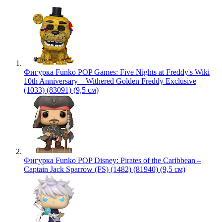
Фигурка Funko POP Games: Five Nights at Freddy's Wiki
10th Anniversary – Withered Golden Freddy Exclusive
(1033) (83091) (9,5 см)
Фигурка Funko POP Disney: Pirates of the Caribbean –
Captain Jack Sparrow (FS) (1482) (81940) (9,5 см)