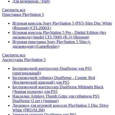
Для вечеринок / Party
Смотреть все
Приставки PlayStation 5
Игровая консоль Sony PlayStation 5 (PS5) Slim Disc White
(Япония) (CFI-2000A)
Игровая консоль PlayStation 5 Pro - Digital Edition (без
дисковода) (model CFI-7000) (R-3) (Япония)
Игровая приставка Sony PlayStation 5 Slim (с
дисководом) (GameReplay)
Смотреть все
Аксессуары PlayStation 5
Беспроводной контроллер DualSense для PS5
(оригинальный)
Беспроводной геймпад DualSense - Cosmic Red
(Космический красный) для PS5
Беспроводной контроллер DualSense Midnight Black
(Черная полночь) для PS5
Накладки Artplays Thumb Grips для геймпада PS5
DualSense (2 шт.) (черные)
Дисковод для игровой консоли PlayStation 5 Disc Drive
White (PRO/SLIM)
Зарядная станция DualSense для PS5