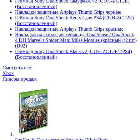
Геймпад Sony DualShock камуфляж v2 (CUH-ZCT2E)
(Восстановленный)
Накладки защитные Artplays Thumb Grips черные
Геймпад Sony DualShock Red v2 для PS4 (CUH-ZCT2E)
(Восстановленный)
Накладки защитные Artplays Thumb Grips красные
Накладки на стики для геймпада DualSense / DualShock
4 DH Marvel's Spider-Man: Miles Morales (красный) (2 шт)
(D02)
Геймпад Sony DualShock Black v2 (CUH-ZCT2E) (PS4)
(Восстановленный)
Смотреть все
Xbox
Лидеры продаж
Far Cry 5. Стандартное Издание (XboxOne)