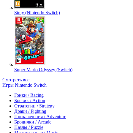
Stray (Nintendo Switch)
Super Mario Odyssey (Switch)
Смотреть все
Игры Nintendo Switch
Гонки / Racing
Боевик / Action
Стратегии / Strategy
Драки / Fighting
Приключения / Adventure
Бродилки / Arcade
Пазлы / Puzzle
Музыкальные / Music