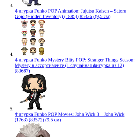
Фигурка Funko POP Animation: Jujutsu Kaisen – Satoru
Gojo (Hidden Inventory) (1885) (85326) (9,5 см)
Фигурка Funko Mystery Bitty POP: Stranger Things Season:
Mystery в ассортименте (1 случайная фигурка из 12)
(83667)
Фигурка Funko POP Movies: John Wick 3 – John Wick
(1763) (83572) (9,5 см)