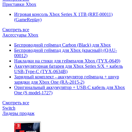
Приставки Xbox
Игровая консоль Xbox Series X 1TB (RRT-00011)
(GameReplay)
Смотреть все
Аксессуары Xbox
Беспроводной геймпад Carbon (Black) для Xbox
Беспроводной геймпад для Xbox (красный) (QAU-
00012)
Накладки на стики для геймпадов Xbox (TYX-0649)
Аккумуляторная батарея для Xbox Series S/X + кабель
USB-Type-C (TYX-0634B)
Зарядный комплект - аккумулятор геймпада + шнур
зарядки для Xbox One (RA-2015-2)
Оригинальный аккумулятор + USB-C кабель для Xbox
One (S model-1727)
Смотреть все
Switch
Лидеры продаж