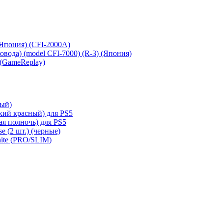
 (Япония) (CFI-2000A)
сковода) (model CFI-7000) (R-3) (Япония)
 (GameReplay)
ный)
кий красный) для PS5
ая полночь) для PS5
e (2 шт.) (черные)
hite (PRO/SLIM)