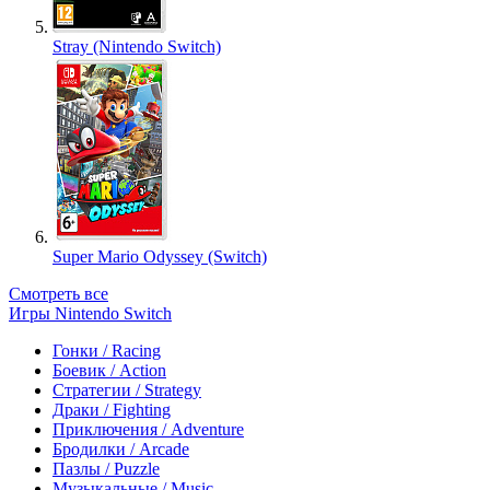
Stray (Nintendo Switch)
Super Mario Odyssey (Switch)
Смотреть все
Игры Nintendo Switch
Гонки / Racing
Боевик / Action
Стратегии / Strategy
Драки / Fighting
Приключения / Adventure
Бродилки / Arcade
Пазлы / Puzzle
Музыкальные / Music