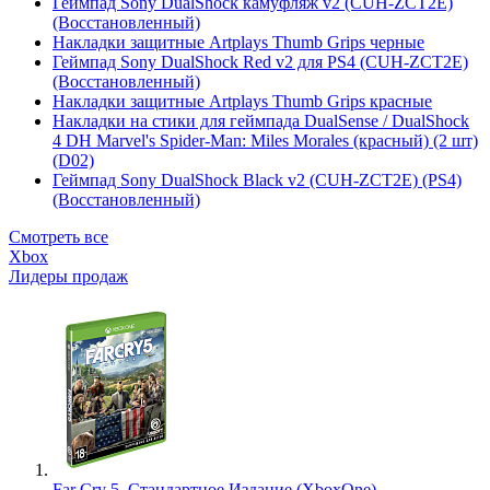
Геймпад Sony DualShock камуфляж v2 (CUH-ZCT2E)
(Восстановленный)
Накладки защитные Artplays Thumb Grips черные
Геймпад Sony DualShock Red v2 для PS4 (CUH-ZCT2E)
(Восстановленный)
Накладки защитные Artplays Thumb Grips красные
Накладки на стики для геймпада DualSense / DualShock
4 DH Marvel's Spider-Man: Miles Morales (красный) (2 шт)
(D02)
Геймпад Sony DualShock Black v2 (CUH-ZCT2E) (PS4)
(Восстановленный)
Смотреть все
Xbox
Лидеры продаж
Far Cry 5. Стандартное Издание (XboxOne)