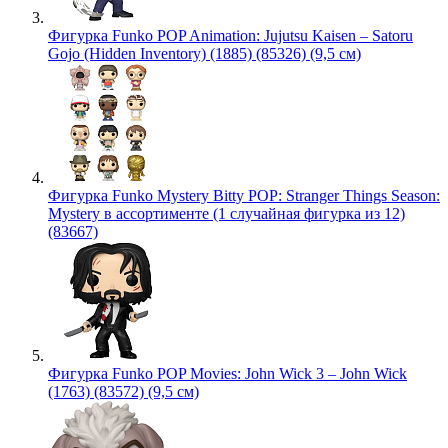
Фигурка Funko POP Animation: Jujutsu Kaisen – Satoru
Gojo (Hidden Inventory) (1885) (85326) (9,5 см)
Фигурка Funko Mystery Bitty POP: Stranger Things Season:
Mystery в ассортименте (1 случайная фигурка из 12)
(83667)
Фигурка Funko POP Movies: John Wick 3 – John Wick
(1763) (83572) (9,5 см)