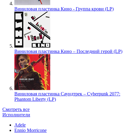
Виниловая пластинка Кино - Группа крови (LP)
Виниловая пластинка Кино – Последний герой (LP)
Виниловая пластинка Саундтрек – Cyberpunk 2077:
Phantom Liberty (LP)
Смотреть все
Исполнители
Adele
Ennio Morricone