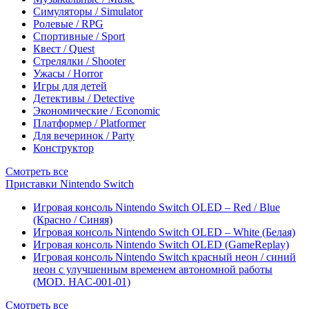
Симуляторы / Simulator
Ролевые / RPG
Спортивные / Sport
Квест / Quest
Стрелялки / Shooter
Ужасы / Horror
Игры для детей
Детективы / Detective
Экономические / Economic
Платформер / Platformer
Для вечеринок / Party
Конструктор
Смотреть все
Приставки Nintendo Switch
Игровая консоль Nintendo Switch OLED – Red / Blue
(Красно / Синяя)
Игровая консоль Nintendo Switch OLED – White (Белая)
Игровая консоль Nintendo Switch OLED (GameReplay)
Игровая консоль Nintendo Switch красный неон / синий
неон с улучшенным временем автономной работы
(MOD. HAC-001-01)
Смотреть все