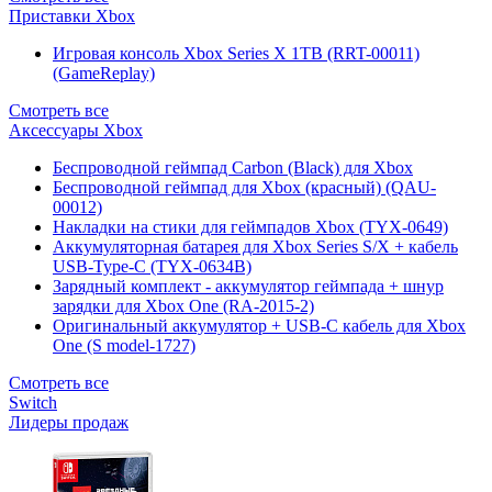
Приставки Xbox
Игровая консоль Xbox Series X 1TB (RRT-00011)
(GameReplay)
Смотреть все
Аксессуары Xbox
Беспроводной геймпад Carbon (Black) для Xbox
Беспроводной геймпад для Xbox (красный) (QAU-
00012)
Накладки на стики для геймпадов Xbox (TYX-0649)
Аккумуляторная батарея для Xbox Series S/X + кабель
USB-Type-C (TYX-0634B)
Зарядный комплект - аккумулятор геймпада + шнур
зарядки для Xbox One (RA-2015-2)
Оригинальный аккумулятор + USB-C кабель для Xbox
One (S model-1727)
Смотреть все
Switch
Лидеры продаж