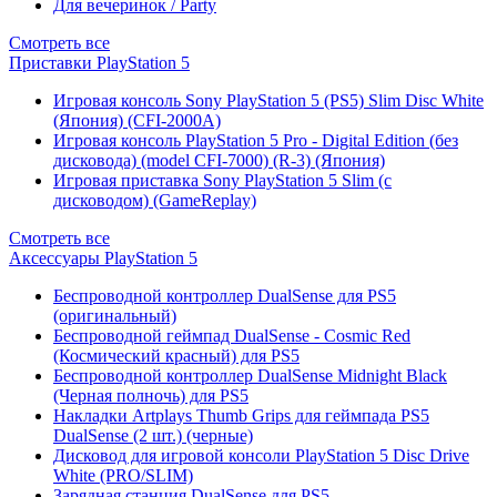
Для вечеринок / Party
Смотреть все
Приставки PlayStation 5
Игровая консоль Sony PlayStation 5 (PS5) Slim Disc White
(Япония) (CFI-2000A)
Игровая консоль PlayStation 5 Pro - Digital Edition (без
дисковода) (model CFI-7000) (R-3) (Япония)
Игровая приставка Sony PlayStation 5 Slim (с
дисководом) (GameReplay)
Смотреть все
Аксессуары PlayStation 5
Беспроводной контроллер DualSense для PS5
(оригинальный)
Беспроводной геймпад DualSense - Cosmic Red
(Космический красный) для PS5
Беспроводной контроллер DualSense Midnight Black
(Черная полночь) для PS5
Накладки Artplays Thumb Grips для геймпада PS5
DualSense (2 шт.) (черные)
Дисковод для игровой консоли PlayStation 5 Disc Drive
White (PRO/SLIM)
Зарядная станция DualSense для PS5