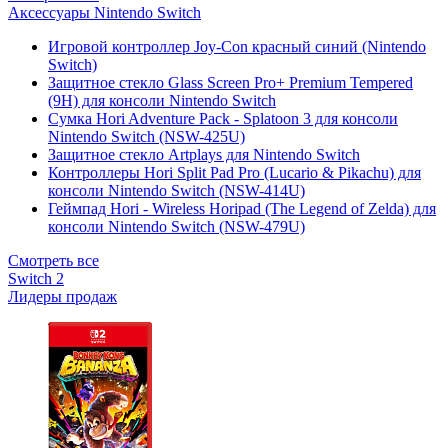
Аксессуары Nintendo Switch
Игровой контроллер Joy-Con красный синий (Nintendo
Switch)
Защитное стекло Glass Screen Pro+ Premium Tempered
(9H) для консоли Nintendo Switch
Сумка Hori Adventure Pack - Splatoon 3 для консоли
Nintendo Switch (NSW-425U)
Защитное стекло Artplays для Nintendo Switch
Контроллеры Hori Split Pad Pro (Lucario & Pikachu) для
консоли Nintendo Switch (NSW-414U)
Геймпад Hori - Wireless Horipad (The Legend of Zelda) для
консоли Nintendo Switch (NSW-479U)
Смотреть все
Switch 2
Лидеры продаж