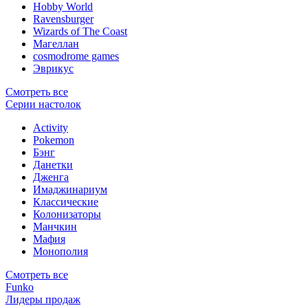
Hobby World
Ravensburger
Wizards of The Coast
Магеллан
сosmodrome games
Эврикус
Смотреть все
Серии настолок
Activity
Pokemon
Бэнг
Данетки
Дженга
Имаджинариум
Классические
Колонизаторы
Манчкин
Мафия
Монополия
Смотреть все
Funko
Лидеры продаж