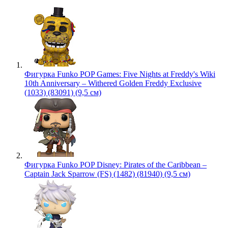
Фигурка Funko POP Games: Five Nights at Freddy's Wiki
10th Anniversary – Withered Golden Freddy Exclusive
(1033) (83091) (9,5 см)
Фигурка Funko POP Disney: Pirates of the Caribbean –
Captain Jack Sparrow (FS) (1482) (81940) (9,5 см)