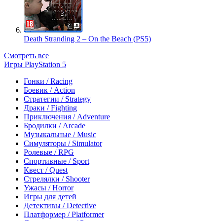
Death Stranding 2 – On the Beach (PS5)
Смотреть все
Игры PlayStation 5
Гонки / Racing
Боевик / Action
Стратегии / Strategy
Драки / Fighting
Приключения / Adventure
Бродилки / Arcade
Музыкальные / Music
Симуляторы / Simulator
Ролевые / RPG
Спортивные / Sport
Квест / Quest
Стрелялки / Shooter
Ужасы / Horror
Игры для детей
Детективы / Detective
Платформер / Platformer