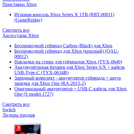
Приставки Xbox
Игровая консоль Xbox Series X 1TB (RRT-00011)
(GameReplay)
Смотреть все
Аксессуары Xbox
Беспроводной геймпад Carbon (Black) для Xbox
Беспроводной геймпад для Xbox (красный) (QAU-
00012)
Накладки на стики для геймпадов Xbox (TYX-0649)
Аккумуляторная батарея для Xbox Series S/X + кабель
USB-Type-C (TYX-0634B)
Зарядный комплект - аккумулятор геймпада + шнур
зарядки для Xbox One (RA-2015-2)
Оригинальный аккумулятор + USB-C кабель для Xbox
One (S model-1727)
Смотреть все
Switch
Лидеры продаж