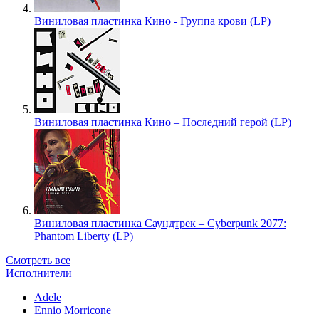
Виниловая пластинка Кино - Группа крови (LP)
Виниловая пластинка Кино – Последний герой (LP)
Виниловая пластинка Саундтрек – Cyberpunk 2077:
Phantom Liberty (LP)
Смотреть все
Исполнители
Adele
Ennio Morricone