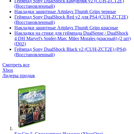
Геймпад Sony DualShock камуфляж v2 (CUH-ZCT2E)
(Восстановленный)
Накладки защитные Artplays Thumb Grips черные
Геймпад Sony DualShock Red v2 для PS4 (CUH-ZCT2E)
(Восстановленный)
Накладки защитные Artplays Thumb Grips красные
Накладки на стики для геймпада DualSense / DualShock
4 DH Marvel's Spider-Man: Miles Morales (красный) (2 шт)
(D02)
Геймпад Sony DualShock Black v2 (CUH-ZCT2E) (PS4)
(Восстановленный)
Смотреть все
Xbox
Лидеры продаж
Far Cry 5. Стандартное Издание (XboxOne)