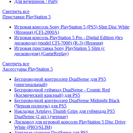
Для вечеринок / Party
Смотреть все
Приставки PlayStation 5
Игровая консоль Sony PlayStation 5 (PS5) Slim Disc White
(Япония) (CFI-2000A)
Игровая консоль PlayStation 5 Pro - Digital Edition (без
дисковода) (model CFI-7000) (R-3) (Япония)
Игровая приставка Sony PlayStation 5 Slim (с
дисководом) (GameReplay)
Смотреть все
Аксессуары PlayStation 5
Беспроводной контроллер DualSense для PS5
(оригинальный)
Беспроводной геймпад DualSense - Cosmic Red
(Космический красный) для PS5
Беспроводной контроллер DualSense Midnight Black
(Черная полночь) для PS5
Накладки Artplays Thumb Grips для геймпада PS5
DualSense (2 шт.) (черные)
Дисковод для игровой консоли PlayStation 5 Disc Drive
White (PRO/SLIM)
Зарядная станция DualSense для PS5