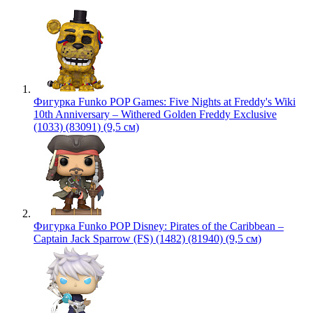
Фигурка Funko POP Games: Five Nights at Freddy's Wiki
10th Anniversary – Withered Golden Freddy Exclusive
(1033) (83091) (9,5 см)
Фигурка Funko POP Disney: Pirates of the Caribbean –
Captain Jack Sparrow (FS) (1482) (81940) (9,5 см)