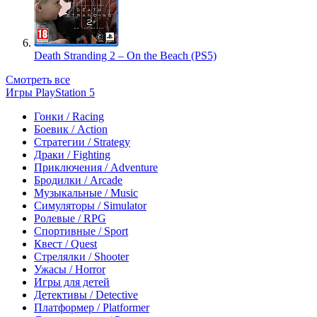
Death Stranding 2 – On the Beach (PS5)
Смотреть все
Игры PlayStation 5
Гонки / Racing
Боевик / Action
Стратегии / Strategy
Драки / Fighting
Приключения / Adventure
Бродилки / Arcade
Музыкальные / Music
Симуляторы / Simulator
Ролевые / RPG
Спортивные / Sport
Квест / Quest
Стрелялки / Shooter
Ужасы / Horror
Игры для детей
Детективы / Detective
Платформер / Platformer