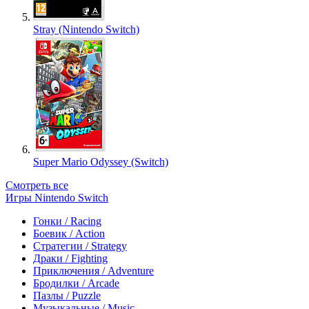
Stray (Nintendo Switch)
Super Mario Odyssey (Switch)
Смотреть все
Игры Nintendo Switch
Гонки / Racing
Боевик / Action
Стратегии / Strategy
Драки / Fighting
Приключения / Adventure
Бродилки / Arcade
Пазлы / Puzzle
Музыкальные / Music