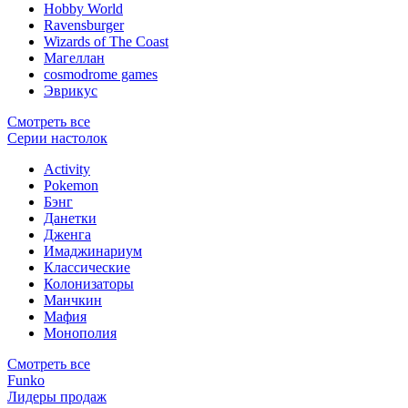
Hobby World
Ravensburger
Wizards of The Coast
Магеллан
сosmodrome games
Эврикус
Смотреть все
Серии настолок
Activity
Pokemon
Бэнг
Данетки
Дженга
Имаджинариум
Классические
Колонизаторы
Манчкин
Мафия
Монополия
Смотреть все
Funko
Лидеры продаж