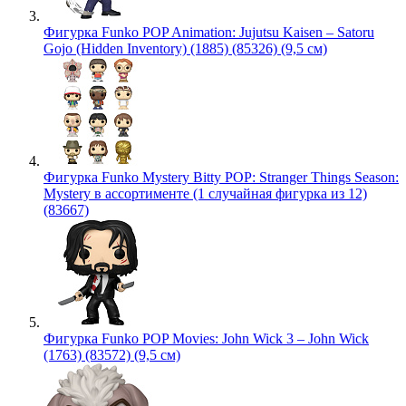
Фигурка Funko POP Animation: Jujutsu Kaisen – Satoru
Gojo (Hidden Inventory) (1885) (85326) (9,5 см)
Фигурка Funko Mystery Bitty POP: Stranger Things Season:
Mystery в ассортименте (1 случайная фигурка из 12)
(83667)
Фигурка Funko POP Movies: John Wick 3 – John Wick
(1763) (83572) (9,5 см)