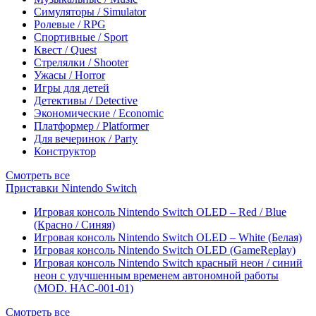
Симуляторы / Simulator
Ролевые / RPG
Спортивные / Sport
Квест / Quest
Стрелялки / Shooter
Ужасы / Horror
Игры для детей
Детективы / Detective
Экономические / Economic
Платформер / Platformer
Для вечеринок / Party
Конструктор
Смотреть все
Приставки Nintendo Switch
Игровая консоль Nintendo Switch OLED – Red / Blue
(Красно / Синяя)
Игровая консоль Nintendo Switch OLED – White (Белая)
Игровая консоль Nintendo Switch OLED (GameReplay)
Игровая консоль Nintendo Switch красный неон / синий
неон с улучшенным временем автономной работы
(MOD. HAC-001-01)
Смотреть все