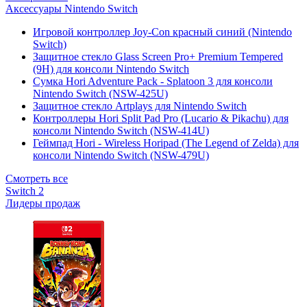
Аксессуары Nintendo Switch
Игровой контроллер Joy-Con красный синий (Nintendo
Switch)
Защитное стекло Glass Screen Pro+ Premium Tempered
(9H) для консоли Nintendo Switch
Сумка Hori Adventure Pack - Splatoon 3 для консоли
Nintendo Switch (NSW-425U)
Защитное стекло Artplays для Nintendo Switch
Контроллеры Hori Split Pad Pro (Lucario & Pikachu) для
консоли Nintendo Switch (NSW-414U)
Геймпад Hori - Wireless Horipad (The Legend of Zelda) для
консоли Nintendo Switch (NSW-479U)
Смотреть все
Switch 2
Лидеры продаж