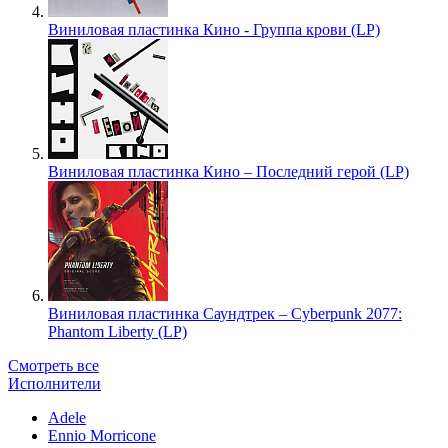
Виниловая пластинка Кино - Группа крови (LP)
Виниловая пластинка Кино – Последний герой (LP)
Виниловая пластинка Саундтрек – Cyberpunk 2077:
Phantom Liberty (LP)
Смотреть все
Исполнители
Adele
Ennio Morricone