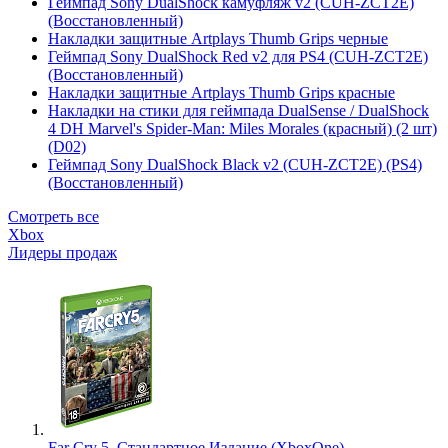
Геймпад Sony DualShock камуфляж v2 (CUH-ZCT2E)
(Восстановленный)
Накладки защитные Artplays Thumb Grips черные
Геймпад Sony DualShock Red v2 для PS4 (CUH-ZCT2E)
(Восстановленный)
Накладки защитные Artplays Thumb Grips красные
Накладки на стики для геймпада DualSense / DualShock
4 DH Marvel's Spider-Man: Miles Morales (красный) (2 шт)
(D02)
Геймпад Sony DualShock Black v2 (CUH-ZCT2E) (PS4)
(Восстановленный)
Смотреть все
Xbox
Лидеры продаж
Far Cry 5. Стандартное Издание (XboxOne)