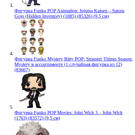
Фигурка Funko POP Animation: Jujutsu Kaisen – Satoru
Gojo (Hidden Inventory) (1885) (85326) (9,5 см)
Фигурка Funko Mystery Bitty POP: Stranger Things Season:
Mystery в ассортименте (1 случайная фигурка из 12)
(83667)
Фигурка Funko POP Movies: John Wick 3 – John Wick
(1763) (83572) (9,5 см)