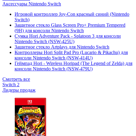
Аксессуары Nintendo Switch
Игровой контроллер Joy-Con красный синий (Nintendo
Switch)
Защитное стекло Glass Screen Pro+ Premium Tempered
(9H) для консоли Nintendo Switch
Сумка Hori Adventure Pack - Splatoon 3 для консоли
Nintendo Switch (NSW-425U)
Защитное стекло Artplays для Nintendo Switch
Контроллеры Hori Split Pad Pro (Lucario & Pikachu) для
консоли Nintendo Switch (NSW-414U)
Геймпад Hori - Wireless Horipad (The Legend of Zelda) для
консоли Nintendo Switch (NSW-479U)
Смотреть все
Switch 2
Лидеры продаж