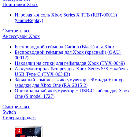
Приставки Xbox
Игровая консоль Xbox Series X 1TB (RRT-00011)
(GameReplay)
Смотреть все
Аксессуары Xbox
Беспроводной геймпад Carbon (Black) для Xbox
Беспроводной геймпад для Xbox (красный) (QAU-
00012)
Накладки на стики для геймпадов Xbox (TYX-0649)
Аккумуляторная батарея для Xbox Series S/X + кабель
USB-Type-C (TYX-0634B)
Зарядный комплект - аккумулятор геймпада + шнур
зарядки для Xbox One (RA-2015-2)
Оригинальный аккумулятор + USB-C кабель для Xbox
One (S model-1727)
Смотреть все
Switch
Лидеры продаж