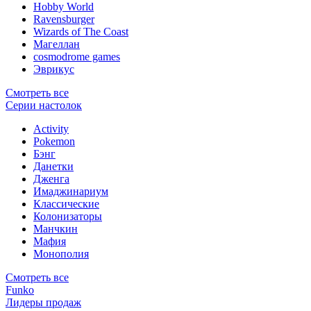
Hobby World
Ravensburger
Wizards of The Coast
Магеллан
сosmodrome games
Эврикус
Смотреть все
Серии настолок
Activity
Pokemon
Бэнг
Данетки
Дженга
Имаджинариум
Классические
Колонизаторы
Манчкин
Мафия
Монополия
Смотреть все
Funko
Лидеры продаж