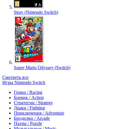
Stray (Nintendo Switch)
Super Mario Odyssey (Switch)
Смотреть все
Игры Nintendo Switch
Гонки / Racing
Боевик / Action
Стратегии / Strategy
Драки / Fighting
Приключения / Adventure
Бродилки / Arcade
Пазлы / Puzzle
Музыкальные / Music