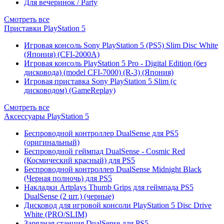
Для вечеринок / Party
Смотреть все
Приставки PlayStation 5
Игровая консоль Sony PlayStation 5 (PS5) Slim Disc White
(Япония) (CFI-2000A)
Игровая консоль PlayStation 5 Pro - Digital Edition (без
дисковода) (model CFI-7000) (R-3) (Япония)
Игровая приставка Sony PlayStation 5 Slim (с
дисководом) (GameReplay)
Смотреть все
Аксессуары PlayStation 5
Беспроводной контроллер DualSense для PS5
(оригинальный)
Беспроводной геймпад DualSense - Cosmic Red
(Космический красный) для PS5
Беспроводной контроллер DualSense Midnight Black
(Черная полночь) для PS5
Накладки Artplays Thumb Grips для геймпада PS5
DualSense (2 шт.) (черные)
Дисковод для игровой консоли PlayStation 5 Disc Drive
White (PRO/SLIM)
Зарядная станция DualSense для PS5