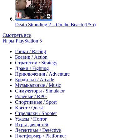
Death Stranding 2 – On the Beach (PS5)
Смотреть все
Игры PlayStation 5
Гонки / Racing
Боевик / Action
Стратегии / Strategy
Драки / Fighting
Приключения / Adventure
Бродилки / Arcade
Музыкальные / Music
Симуляторы / Simulator
Ролевые / RPG
Спортивные / Sport
Квест / Quest
Стрелялки / Shooter
Ужасы / Horror
Игры для детей
Детективы / Detective
Платформер / Platformer