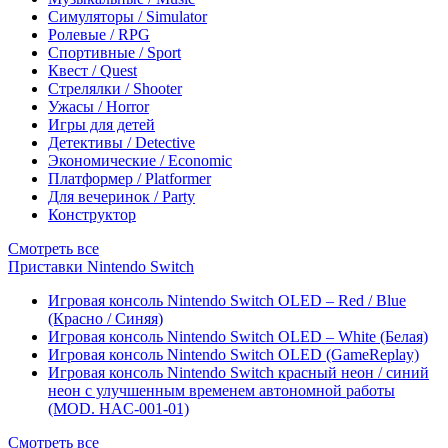
Симуляторы / Simulator
Ролевые / RPG
Спортивные / Sport
Квест / Quest
Стрелялки / Shooter
Ужасы / Horror
Игры для детей
Детективы / Detective
Экономические / Economic
Платформер / Platformer
Для вечеринок / Party
Конструктор
Смотреть все
Приставки Nintendo Switch
Игровая консоль Nintendo Switch OLED – Red / Blue
(Красно / Синяя)
Игровая консоль Nintendo Switch OLED – White (Белая)
Игровая консоль Nintendo Switch OLED (GameReplay)
Игровая консоль Nintendo Switch красный неон / синий
неон с улучшенным временем автономной работы
(MOD. HAC-001-01)
Смотреть все