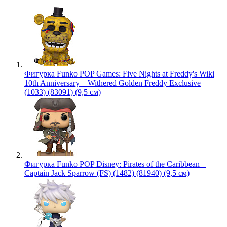
Фигурка Funko POP Games: Five Nights at Freddy's Wiki
10th Anniversary – Withered Golden Freddy Exclusive
(1033) (83091) (9,5 см)
Фигурка Funko POP Disney: Pirates of the Caribbean –
Captain Jack Sparrow (FS) (1482) (81940) (9,5 см)