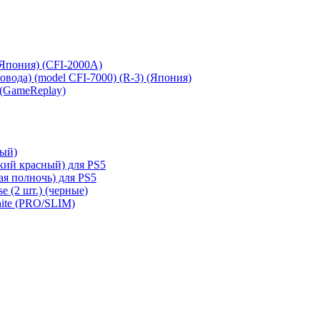
 (Япония) (CFI-2000A)
сковода) (model CFI-7000) (R-3) (Япония)
 (GameReplay)
ный)
кий красный) для PS5
ая полночь) для PS5
e (2 шт.) (черные)
hite (PRO/SLIM)