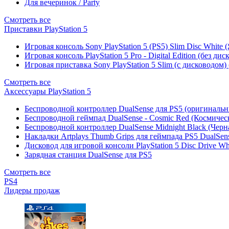
Для вечеринок / Party
Смотреть все
Приставки PlayStation 5
Игровая консоль Sony PlayStation 5 (PS5) Slim Disc White
Игровая консоль PlayStation 5 Pro - Digital Edition (без ди
Игровая приставка Sony PlayStation 5 Slim (с дисководом)
Смотреть все
Аксессуары PlayStation 5
Беспроводной контроллер DualSense для PS5 (оригиналь
Беспроводной геймпад DualSense - Cosmic Red (Космичес
Беспроводной контроллер DualSense Midnight Black (Черн
Накладки Artplays Thumb Grips для геймпада PS5 DualSens
Дисковод для игровой консоли PlayStation 5 Disc Drive W
Зарядная станция DualSense для PS5
Смотреть все
PS4
Лидеры продаж