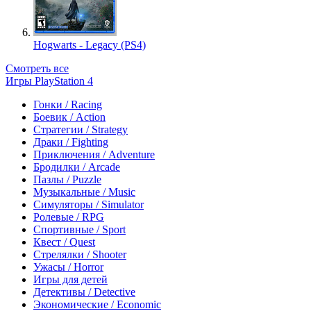
Hogwarts - Legacy (PS4)
Смотреть все
Игры PlayStation 4
Гонки / Racing
Боевик / Action
Стратегии / Strategy
Драки / Fighting
Приключения / Adventure
Бродилки / Arcade
Пазлы / Puzzle
Музыкальные / Music
Симуляторы / Simulator
Ролевые / RPG
Спортивные / Sport
Квест / Quest
Стрелялки / Shooter
Ужасы / Horror
Игры для детей
Детективы / Detective
Экономические / Economic