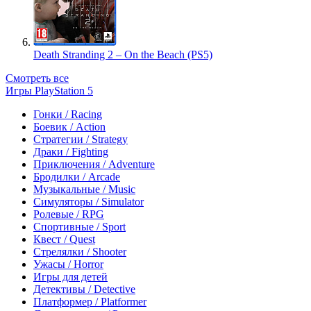
Death Stranding 2 – On the Beach (PS5)
Смотреть все
Игры PlayStation 5
Гонки / Racing
Боевик / Action
Стратегии / Strategy
Драки / Fighting
Приключения / Adventure
Бродилки / Arcade
Музыкальные / Music
Симуляторы / Simulator
Ролевые / RPG
Спортивные / Sport
Квест / Quest
Стрелялки / Shooter
Ужасы / Horror
Игры для детей
Детективы / Detective
Платформер / Platformer