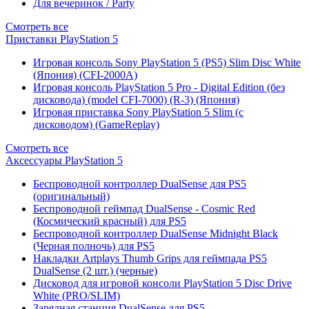
Для вечеринок / Party
Смотреть все
Приставки PlayStation 5
Игровая консоль Sony PlayStation 5 (PS5) Slim Disc White
(Япония) (CFI-2000A)
Игровая консоль PlayStation 5 Pro - Digital Edition (без
дисковода) (model CFI-7000) (R-3) (Япония)
Игровая приставка Sony PlayStation 5 Slim (с
дисководом) (GameReplay)
Смотреть все
Аксессуары PlayStation 5
Беспроводной контроллер DualSense для PS5
(оригинальный)
Беспроводной геймпад DualSense - Cosmic Red
(Космический красный) для PS5
Беспроводной контроллер DualSense Midnight Black
(Черная полночь) для PS5
Накладки Artplays Thumb Grips для геймпада PS5
DualSense (2 шт.) (черные)
Дисковод для игровой консоли PlayStation 5 Disc Drive
White (PRO/SLIM)
Зарядная станция DualSense для PS5