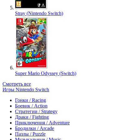
Stray (Nintendo Switch)
Super Mario Odyssey (Switch)
Смотреть все
Игры Nintendo Switch
Гонки / Racing
Боевик / Action
Стратегии / Strategy
Драки / Fighting
Приключения / Adventure
Бродилки / Arcade
Пазлы / Puzzle
Музыкальные / Music