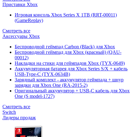
Приставки Xbox
Игровая консоль Xbox Series X 1TB (RRT-00011)
(GameReplay)
Смотреть все
Аксессуары Xbox
Беспроводной геймпад Carbon (Black) для Xbox
Беспроводной геймпад для Xbox (красный) (QAU-
00012)
Накладки на стики для геймпадов Xbox (TYX-0649)
Аккумуляторная батарея для Xbox Series S/X + кабель
USB-Type-C (TYX-0634B)
Зарядный комплект - аккумулятор геймпада + шнур
зарядки для Xbox One (RA-2015-2)
Оригинальный аккумулятор + USB-C кабель для Xbox
One (S model-1727)
Смотреть все
Switch
Лидеры продаж