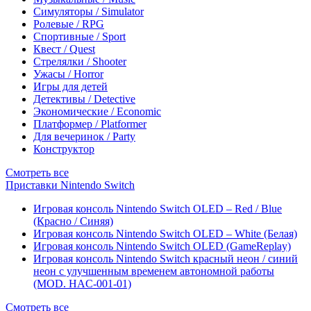
Симуляторы / Simulator
Ролевые / RPG
Спортивные / Sport
Квест / Quest
Стрелялки / Shooter
Ужасы / Horror
Игры для детей
Детективы / Detective
Экономические / Economic
Платформер / Platformer
Для вечеринок / Party
Конструктор
Смотреть все
Приставки Nintendo Switch
Игровая консоль Nintendo Switch OLED – Red / Blue
(Красно / Синяя)
Игровая консоль Nintendo Switch OLED – White (Белая)
Игровая консоль Nintendo Switch OLED (GameReplay)
Игровая консоль Nintendo Switch красный неон / синий
неон с улучшенным временем автономной работы
(MOD. HAC-001-01)
Смотреть все