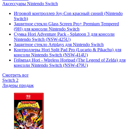
Аксессуары Nintendo Switch
Игровой контроллер Joy-Con красный синий (Nintendo
Switch)
Защитное стекло Glass Screen Pro+ Premium Tempered
(9H) для консоли Nintendo Switch
Сумка Hori Adventure Pack - Splatoon 3 для консоли
Nintendo Switch (NSW-425U)
Защитное стекло Artplays для Nintendo Switch
Контроллеры Hori Split Pad Pro (Lucario & Pikachu) для
консоли Nintendo Switch (NSW-414U)
Геймпад Hori - Wireless Horipad (The Legend of Zelda) для
консоли Nintendo Switch (NSW-479U)
Смотреть все
Switch 2
Лидеры продаж