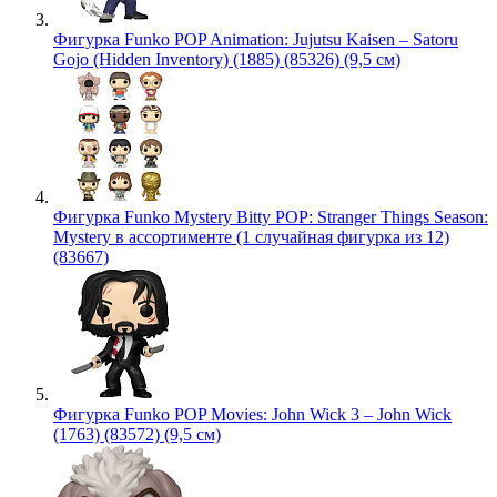
Фигурка Funko POP Animation: Jujutsu Kaisen – Satoru
Gojo (Hidden Inventory) (1885) (85326) (9,5 см)
Фигурка Funko Mystery Bitty POP: Stranger Things Season:
Mystery в ассортименте (1 случайная фигурка из 12)
(83667)
Фигурка Funko POP Movies: John Wick 3 – John Wick
(1763) (83572) (9,5 см)