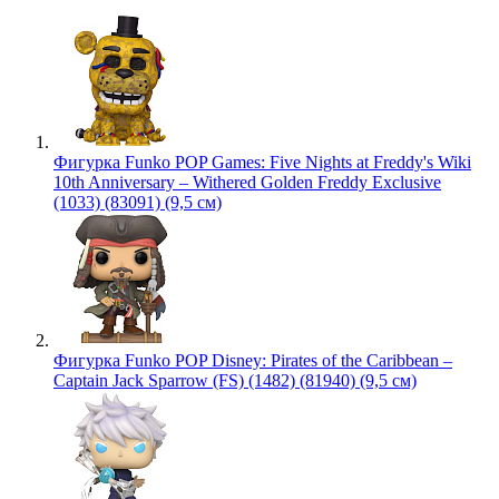
Фигурка Funko POP Games: Five Nights at Freddy's Wiki
10th Anniversary – Withered Golden Freddy Exclusive
(1033) (83091) (9,5 см)
Фигурка Funko POP Disney: Pirates of the Caribbean –
Captain Jack Sparrow (FS) (1482) (81940) (9,5 см)