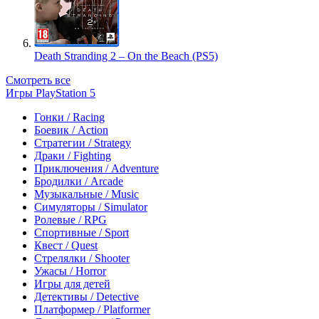
Death Stranding 2 – On the Beach (PS5)
Смотреть все
Игры PlayStation 5
Гонки / Racing
Боевик / Action
Стратегии / Strategy
Драки / Fighting
Приключения / Adventure
Бродилки / Arcade
Музыкальные / Music
Симуляторы / Simulator
Ролевые / RPG
Спортивные / Sport
Квест / Quest
Стрелялки / Shooter
Ужасы / Horror
Игры для детей
Детективы / Detective
Платформер / Platformer