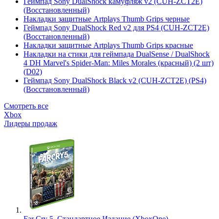
Геймпад Sony DualShock камуфляж v2 (CUH-ZCT2E)
(Восстановленный)
Накладки защитные Artplays Thumb Grips черные
Геймпад Sony DualShock Red v2 для PS4 (CUH-ZCT2E)
(Восстановленный)
Накладки защитные Artplays Thumb Grips красные
Накладки на стики для геймпада DualSense / DualShock
4 DH Marvel's Spider-Man: Miles Morales (красный) (2 шт)
(D02)
Геймпад Sony DualShock Black v2 (CUH-ZCT2E) (PS4)
(Восстановленный)
Смотреть все
Xbox
Лидеры продаж
Far Cry 5. Стандартное Издание (XboxOne)