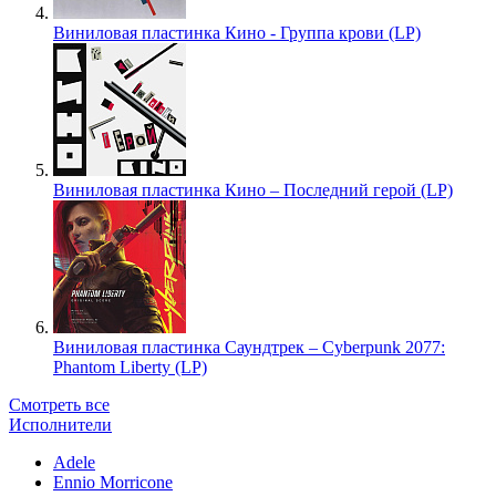
Виниловая пластинка Кино - Группа крови (LP)
Виниловая пластинка Кино – Последний герой (LP)
Виниловая пластинка Саундтрек – Cyberpunk 2077:
Phantom Liberty (LP)
Смотреть все
Исполнители
Adele
Ennio Morricone