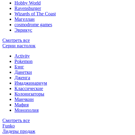
Hobby World
Ravensburger
Wizards of The Coast
Магеллан
сosmodrome games
Эврикус
Смотреть все
Серии настолок
Activity
Pokemon
Бэнг
Данетки
Дженга
Имаджинариум
Классические
Колонизаторы
Манчкин
Мафия
Монополия
Смотреть все
Funko
Лидеры продаж