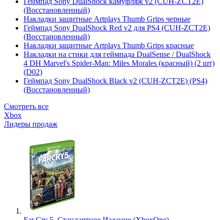
Геймпад Sony DualShock камуфляж v2 (CUH-ZCT2E)
(Восстановленный)
Накладки защитные Artplays Thumb Grips черные
Геймпад Sony DualShock Red v2 для PS4 (CUH-ZCT2E)
(Восстановленный)
Накладки защитные Artplays Thumb Grips красные
Накладки на стики для геймпада DualSense / DualShock
4 DH Marvel's Spider-Man: Miles Morales (красный) (2 шт)
(D02)
Геймпад Sony DualShock Black v2 (CUH-ZCT2E) (PS4)
(Восстановленный)
Смотреть все
Xbox
Лидеры продаж
Far Cry 5. Стандартное Издание (XboxOne)