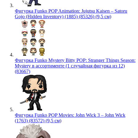
Фигурка Funko POP Animation: Jujutsu Kaisen – Satoru
Gojo (Hidden Inventory) (1885) (85326) (9,5 см)
Фигурка Funko Mystery Bitty POP: Stranger Things Season:
Mystery в ассортименте (1 случайная фигурка из 12)
(83667)
Фигурка Funko POP Movies: John Wick 3 – John Wick
(1763) (83572) (9,5 см)