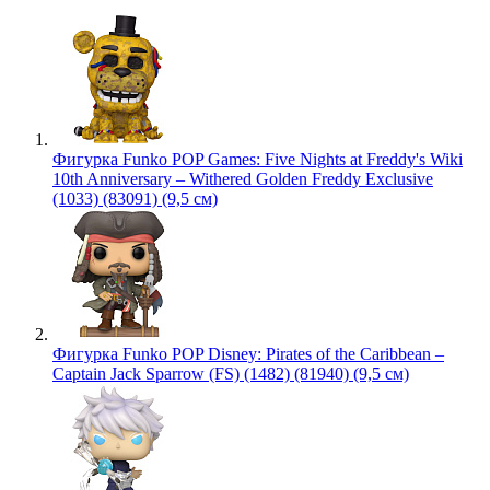
Фигурка Funko POP Games: Five Nights at Freddy's Wiki
10th Anniversary – Withered Golden Freddy Exclusive
(1033) (83091) (9,5 см)
Фигурка Funko POP Disney: Pirates of the Caribbean –
Captain Jack Sparrow (FS) (1482) (81940) (9,5 см)