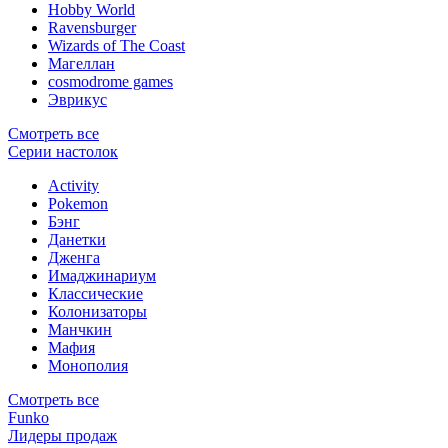
Hobby World
Ravensburger
Wizards of The Coast
Магеллан
сosmodrome games
Эврикус
Смотреть все
Серии настолок
Activity
Pokemon
Бэнг
Данетки
Дженга
Имаджинариум
Классические
Колонизаторы
Манчкин
Мафия
Монополия
Смотреть все
Funko
Лидеры продаж