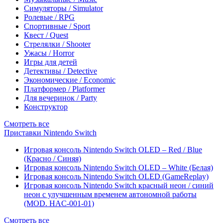
Симуляторы / Simulator
Ролевые / RPG
Спортивные / Sport
Квест / Quest
Стрелялки / Shooter
Ужасы / Horror
Игры для детей
Детективы / Detective
Экономические / Economic
Платформер / Platformer
Для вечеринок / Party
Конструктор
Смотреть все
Приставки Nintendo Switch
Игровая консоль Nintendo Switch OLED – Red / Blue
(Красно / Синяя)
Игровая консоль Nintendo Switch OLED – White (Белая)
Игровая консоль Nintendo Switch OLED (GameReplay)
Игровая консоль Nintendo Switch красный неон / синий
неон с улучшенным временем автономной работы
(MOD. HAC-001-01)
Смотреть все