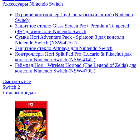
Аксессуары Nintendo Switch
Игровой контроллер Joy-Con красный синий (Nintendo
Switch)
Защитное стекло Glass Screen Pro+ Premium Tempered
(9H) для консоли Nintendo Switch
Сумка Hori Adventure Pack - Splatoon 3 для консоли
Nintendo Switch (NSW-425U)
Защитное стекло Artplays для Nintendo Switch
Контроллеры Hori Split Pad Pro (Lucario & Pikachu) для
консоли Nintendo Switch (NSW-414U)
Геймпад Hori - Wireless Horipad (The Legend of Zelda) для
консоли Nintendo Switch (NSW-479U)
Смотреть все
Switch 2
Лидеры продаж