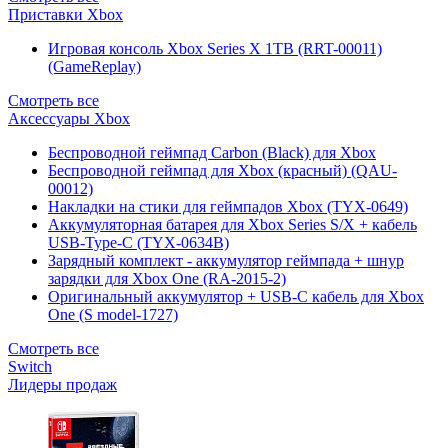
Приставки Xbox
Игровая консоль Xbox Series X 1TB (RRT-00011)
(GameReplay)
Смотреть все
Аксессуары Xbox
Беспроводной геймпад Carbon (Black) для Xbox
Беспроводной геймпад для Xbox (красный) (QAU-
00012)
Накладки на стики для геймпадов Xbox (TYX-0649)
Аккумуляторная батарея для Xbox Series S/X + кабель
USB-Type-C (TYX-0634B)
Зарядный комплект - аккумулятор геймпада + шнур
зарядки для Xbox One (RA-2015-2)
Оригинальный аккумулятор + USB-C кабель для Xbox
One (S model-1727)
Смотреть все
Switch
Лидеры продаж