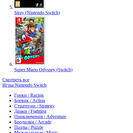
Stray (Nintendo Switch)
Super Mario Odyssey (Switch)
Смотреть все
Игры Nintendo Switch
Гонки / Racing
Боевик / Action
Стратегии / Strategy
Драки / Fighting
Приключения / Adventure
Бродилки / Arcade
Пазлы / Puzzle
Музыкальные / Music