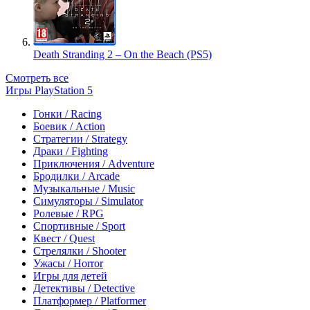
Death Stranding 2 – On the Beach (PS5)
Смотреть все
Игры PlayStation 5
Гонки / Racing
Боевик / Action
Стратегии / Strategy
Драки / Fighting
Приключения / Adventure
Бродилки / Arcade
Музыкальные / Music
Симуляторы / Simulator
Ролевые / RPG
Спортивные / Sport
Квест / Quest
Стрелялки / Shooter
Ужасы / Horror
Игры для детей
Детективы / Detective
Платформер / Platformer