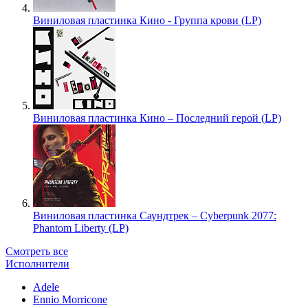
Виниловая пластинка Кино - Группа крови (LP)
Виниловая пластинка Кино – Последний герой (LP)
Виниловая пластинка Саундтрек – Cyberpunk 2077:
Phantom Liberty (LP)
Смотреть все
Исполнители
Adele
Ennio Morricone