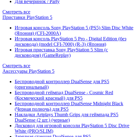
Для вечеринок / Party
Смотреть все
Приставки PlayStation 5
Игровая консоль Sony PlayStation 5 (PS5) Slim Disc White
(Япония) (CFI-2000A)
Игровая консоль PlayStation 5 Pro - Digital Edition (без
дисковода) (model CFI-7000) (R-3) (Япония)
Игровая приставка Sony PlayStation 5 Slim (с
дисководом) (GameReplay)
Смотреть все
Аксессуары PlayStation 5
Беспроводной контроллер DualSense для PS5
(оригинальный)
Беспроводной геймпад DualSense - Cosmic Red
(Космический красный) для PS5
Беспроводной контроллер DualSense Midnight Black
(Черная полночь) для PS5
Накладки Artplays Thumb Grips для геймпада PS5
DualSense (2 шт.) (черные)
Дисковод для игровой консоли PlayStation 5 Disc Drive
White (PRO/SLIM)
Зарядная станция DualSense для PS5