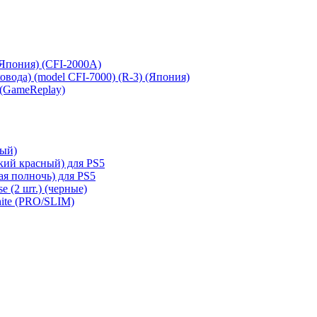
 (Япония) (CFI-2000A)
сковода) (model CFI-7000) (R-3) (Япония)
 (GameReplay)
ный)
кий красный) для PS5
ая полночь) для PS5
e (2 шт.) (черные)
hite (PRO/SLIM)