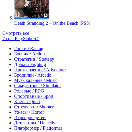
Death Stranding 2 – On the Beach (PS5)
Смотреть все
Игры PlayStation 5
Гонки / Racing
Боевик / Action
Стратегии / Strategy
Драки / Fighting
Приключения / Adventure
Бродилки / Arcade
Музыкальные / Music
Симуляторы / Simulator
Ролевые / RPG
Спортивные / Sport
Квест / Quest
Стрелялки / Shooter
Ужасы / Horror
Игры для детей
Детективы / Detective
Платформер / Platformer