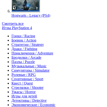
Hogwarts - Legacy (PS4)
Смотреть все
Игры PlayStation 4
Гонки / Racing
Боевик / Action
Стратегии / Strategy
Драки / Fighting
Приключения / Adventure
Бродилки / Arcade
Пазлы / Puzzle
Музыкальные / Music
Симуляторы / Simulator
Ролевые / RPG
Спортивные / Sport
Квест / Quest
Стрелялки / Shooter
Ужасы / Horror
Игры для детей
Детективы / Detective
Экономические / Economic