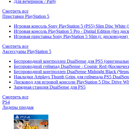
Для вечеринок / Party
Смотреть все
Приставки PlayStation 5
Игровая консоль Sony PlayStation 5 (PS5) Slim Disc White
Игровая консоль PlayStation 5 Pro - Digital Edition (без ди
Игровая приставка Sony PlayStation 5 Slim (с дисководом)
Смотреть все
Аксессуары PlayStation 5
Беспроводной контроллер DualSense для PS5 (оригиналь
Беспроводной геймпад DualSense - Cosmic Red (Космичес
Беспроводной контроллер DualSense Midnight Black (Черн
Накладки Artplays Thumb Grips для геймпада PS5 DualSens
Дисковод для игровой консоли PlayStation 5 Disc Drive W
Зарядная станция DualSense для PS5
Смотреть все
PS4
Лидеры продаж