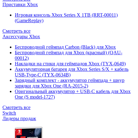
Приставки Xbox
Игровая консоль Xbox Series X 1TB (RRT-00011)
(GameReplay)
Смотреть все
Аксессуары Xbox
Беспроводной геймпад Carbon (Black) для Xbox
Беспроводной геймпад для Xbox (красный) (QAU-
00012)
Накладки на стики для геймпадов Xbox (TYX-0649)
Аккумуляторная батарея для Xbox Series S/X + кабель
USB-Type-C (TYX-0634B)
Зарядный комплект - аккумулятор геймпада + шнур
зарядки для Xbox One (RA-2015-2)
Оригинальный аккумулятор + USB-C кабель для Xbox
One (S model-1727)
Смотреть все
Switch
Лидеры продаж