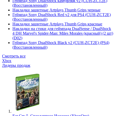
Геймпад Sony DualShock камуфляж v2 (CUH-ZCT2E)
(Восстановленный)
Накладки защитные Artplays Thumb Grips черные
Геймпад Sony DualShock Red v2 для PS4 (CUH-ZCT2E)
(Восстановленный)
Накладки защитные Artplays Thumb Grips красные
Накладки на стики для геймпада DualSense / DualShock
4 DH Marvel's Spider-Man: Miles Morales (красный) (2 шт)
(D02)
Геймпад Sony DualShock Black v2 (CUH-ZCT2E) (PS4)
(Восстановленный)
Смотреть все
Xbox
Лидеры продаж
Far Cry 5. Стандартное Издание (XboxOne)