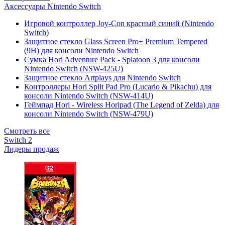
Аксессуары Nintendo Switch
Игровой контроллер Joy-Con красный синий (Nintendo
Switch)
Защитное стекло Glass Screen Pro+ Premium Tempered
(9H) для консоли Nintendo Switch
Сумка Hori Adventure Pack - Splatoon 3 для консоли
Nintendo Switch (NSW-425U)
Защитное стекло Artplays для Nintendo Switch
Контроллеры Hori Split Pad Pro (Lucario & Pikachu) для
консоли Nintendo Switch (NSW-414U)
Геймпад Hori - Wireless Horipad (The Legend of Zelda) для
консоли Nintendo Switch (NSW-479U)
Смотреть все
Switch 2
Лидеры продаж