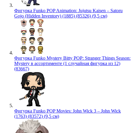
Фигурка Funko POP Animation: Jujutsu Kaisen – Satoru
Gojo (Hidden Inventory) (1885) (85326) (9,5 см)
Фигурка Funko Mystery Bitty POP: Stranger Things Season:
Mystery в ассортименте (1 случайная фигурка из 12)
(83667)
Фигурка Funko POP Movies: John Wick 3 – John Wick
(1763) (83572) (9,5 см)