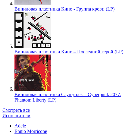
Виниловая пластинка Кино - Группа крови (LP)
Виниловая пластинка Кино – Последний герой (LP)
Виниловая пластинка Саундтрек – Cyberpunk 2077:
Phantom Liberty (LP)
Смотреть все
Исполнители
Adele
Ennio Morricone