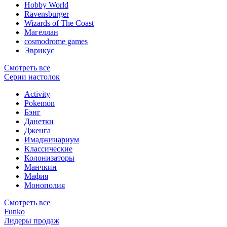
Hobby World
Ravensburger
Wizards of The Coast
Магеллан
сosmodrome games
Эврикус
Смотреть все
Серии настолок
Activity
Pokemon
Бэнг
Данетки
Дженга
Имаджинариум
Классические
Колонизаторы
Манчкин
Мафия
Монополия
Смотреть все
Funko
Лидеры продаж