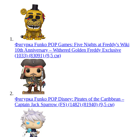
Фигурка Funko POP Games: Five Nights at Freddy's Wiki
10th Anniversary – Withered Golden Freddy Exclusive
(1033) (83091) (9,5 см)
Фигурка Funko POP Disney: Pirates of the Caribbean –
Captain Jack Sparrow (FS) (1482) (81940) (9,5 см)