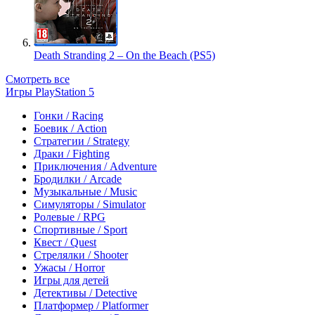
Death Stranding 2 – On the Beach (PS5)
Смотреть все
Игры PlayStation 5
Гонки / Racing
Боевик / Action
Стратегии / Strategy
Драки / Fighting
Приключения / Adventure
Бродилки / Arcade
Музыкальные / Music
Симуляторы / Simulator
Ролевые / RPG
Спортивные / Sport
Квест / Quest
Стрелялки / Shooter
Ужасы / Horror
Игры для детей
Детективы / Detective
Платформер / Platformer