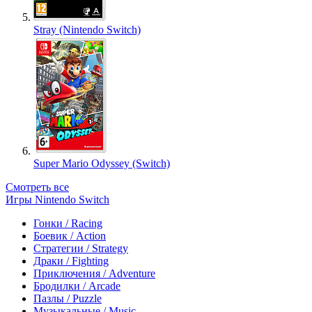
Stray (Nintendo Switch)
Super Mario Odyssey (Switch)
Смотреть все
Игры Nintendo Switch
Гонки / Racing
Боевик / Action
Стратегии / Strategy
Драки / Fighting
Приключения / Adventure
Бродилки / Arcade
Пазлы / Puzzle
Музыкальные / Music