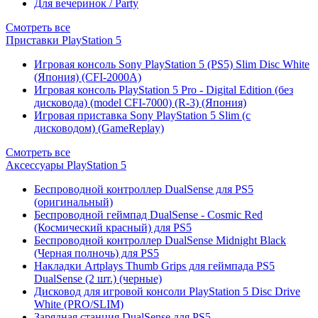
Для вечеринок / Party
Смотреть все
Приставки PlayStation 5
Игровая консоль Sony PlayStation 5 (PS5) Slim Disc White
(Япония) (CFI-2000A)
Игровая консоль PlayStation 5 Pro - Digital Edition (без
дисковода) (model CFI-7000) (R-3) (Япония)
Игровая приставка Sony PlayStation 5 Slim (с
дисководом) (GameReplay)
Смотреть все
Аксессуары PlayStation 5
Беспроводной контроллер DualSense для PS5
(оригинальный)
Беспроводной геймпад DualSense - Cosmic Red
(Космический красный) для PS5
Беспроводной контроллер DualSense Midnight Black
(Черная полночь) для PS5
Накладки Artplays Thumb Grips для геймпада PS5
DualSense (2 шт.) (черные)
Дисковод для игровой консоли PlayStation 5 Disc Drive
White (PRO/SLIM)
Зарядная станция DualSense для PS5