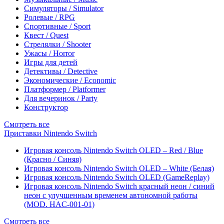
Симуляторы / Simulator
Ролевые / RPG
Спортивные / Sport
Квест / Quest
Стрелялки / Shooter
Ужасы / Horror
Игры для детей
Детективы / Detective
Экономические / Economic
Платформер / Platformer
Для вечеринок / Party
Конструктор
Смотреть все
Приставки Nintendo Switch
Игровая консоль Nintendo Switch OLED – Red / Blue
(Красно / Синяя)
Игровая консоль Nintendo Switch OLED – White (Белая)
Игровая консоль Nintendo Switch OLED (GameReplay)
Игровая консоль Nintendo Switch красный неон / синий
неон с улучшенным временем автономной работы
(MOD. HAC-001-01)
Смотреть все