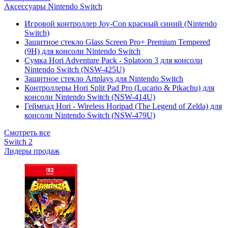
Аксессуары Nintendo Switch
Игровой контроллер Joy-Con красный синий (Nintendo
Switch)
Защитное стекло Glass Screen Pro+ Premium Tempered
(9H) для консоли Nintendo Switch
Сумка Hori Adventure Pack - Splatoon 3 для консоли
Nintendo Switch (NSW-425U)
Защитное стекло Artplays для Nintendo Switch
Контроллеры Hori Split Pad Pro (Lucario & Pikachu) для
консоли Nintendo Switch (NSW-414U)
Геймпад Hori - Wireless Horipad (The Legend of Zelda) для
консоли Nintendo Switch (NSW-479U)
Смотреть все
Switch 2
Лидеры продаж