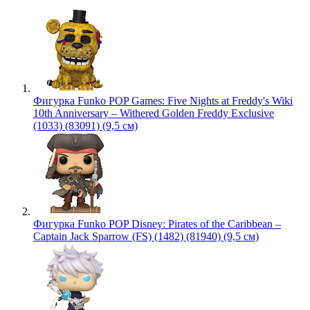
Фигурка Funko POP Games: Five Nights at Freddy's Wiki
10th Anniversary – Withered Golden Freddy Exclusive
(1033) (83091) (9,5 см)
Фигурка Funko POP Disney: Pirates of the Caribbean –
Captain Jack Sparrow (FS) (1482) (81940) (9,5 см)