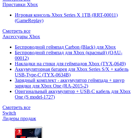
Приставки Xbox
Игровая консоль Xbox Series X 1TB (RRT-00011)
(GameReplay)
Смотреть все
Аксессуары Xbox
Беспроводной геймпад Carbon (Black) для Xbox
Беспроводной геймпад для Xbox (красный) (QAU-
00012)
Накладки на стики для геймпадов Xbox (TYX-0649)
Аккумуляторная батарея для Xbox Series S/X + кабель
USB-Type-C (TYX-0634B)
Зарядный комплект - аккумулятор геймпада + шнур
зарядки для Xbox One (RA-2015-2)
Оригинальный аккумулятор + USB-C кабель для Xbox
One (S model-1727)
Смотреть все
Switch
Лидеры продаж