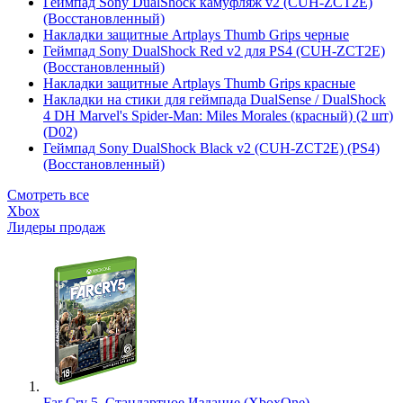
Геймпад Sony DualShock камуфляж v2 (CUH-ZCT2E)
(Восстановленный)
Накладки защитные Artplays Thumb Grips черные
Геймпад Sony DualShock Red v2 для PS4 (CUH-ZCT2E)
(Восстановленный)
Накладки защитные Artplays Thumb Grips красные
Накладки на стики для геймпада DualSense / DualShock
4 DH Marvel's Spider-Man: Miles Morales (красный) (2 шт)
(D02)
Геймпад Sony DualShock Black v2 (CUH-ZCT2E) (PS4)
(Восстановленный)
Смотреть все
Xbox
Лидеры продаж
Far Cry 5. Стандартное Издание (XboxOne)