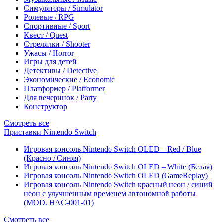
Симуляторы / Simulator
Ролевые / RPG
Спортивные / Sport
Квест / Quest
Стрелялки / Shooter
Ужасы / Horror
Игры для детей
Детективы / Detective
Экономические / Economic
Платформер / Platformer
Для вечеринок / Party
Конструктор
Смотреть все
Приставки Nintendo Switch
Игровая консоль Nintendo Switch OLED – Red / Blue
(Красно / Синяя)
Игровая консоль Nintendo Switch OLED – White (Белая)
Игровая консоль Nintendo Switch OLED (GameReplay)
Игровая консоль Nintendo Switch красный неон / синий
неон с улучшенным временем автономной работы
(MOD. HAC-001-01)
Смотреть все