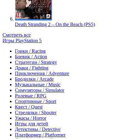
Death Stranding 2 – On the Beach (PS5)
Смотреть все
Игры PlayStation 5
Гонки / Racing
Боевик / Action
Стратегии / Strategy
Драки / Fighting
Приключения / Adventure
Бродилки / Arcade
Музыкальные / Music
Симуляторы / Simulator
Ролевые / RPG
Спортивные / Sport
Квест / Quest
Стрелялки / Shooter
Ужасы / Horror
Игры для детей
Детективы / Detective
Платформер / Platformer