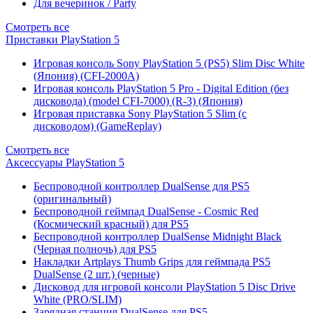
Для вечеринок / Party
Смотреть все
Приставки PlayStation 5
Игровая консоль Sony PlayStation 5 (PS5) Slim Disc White
(Япония) (CFI-2000A)
Игровая консоль PlayStation 5 Pro - Digital Edition (без
дисковода) (model CFI-7000) (R-3) (Япония)
Игровая приставка Sony PlayStation 5 Slim (с
дисководом) (GameReplay)
Смотреть все
Аксессуары PlayStation 5
Беспроводной контроллер DualSense для PS5
(оригинальный)
Беспроводной геймпад DualSense - Cosmic Red
(Космический красный) для PS5
Беспроводной контроллер DualSense Midnight Black
(Черная полночь) для PS5
Накладки Artplays Thumb Grips для геймпада PS5
DualSense (2 шт.) (черные)
Дисковод для игровой консоли PlayStation 5 Disc Drive
White (PRO/SLIM)
Зарядная станция DualSense для PS5