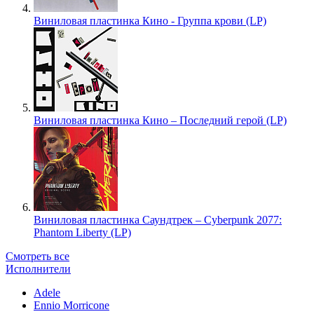
Виниловая пластинка Кино - Группа крови (LP)
Виниловая пластинка Кино – Последний герой (LP)
Виниловая пластинка Саундтрек – Cyberpunk 2077:
Phantom Liberty (LP)
Смотреть все
Исполнители
Adele
Ennio Morricone