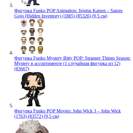
Фигурка Funko POP Animation: Jujutsu Kaisen – Satoru
Gojo (Hidden Inventory) (1885) (85326) (9,5 см)
Фигурка Funko Mystery Bitty POP: Stranger Things Season:
Mystery в ассортименте (1 случайная фигурка из 12)
(83667)
Фигурка Funko POP Movies: John Wick 3 – John Wick
(1763) (83572) (9,5 см)