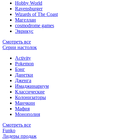
Hobby World
Ravensburger
Wizards of The Coast
Магеллан
сosmodrome games
Эврикус
Смотреть все
Серии настолок
Activity
Pokemon
Бэнг
Данетки
Дженга
Имаджинариум
Классические
Колонизаторы
Манчкин
Мафия
Монополия
Смотреть все
Funko
Лидеры продаж