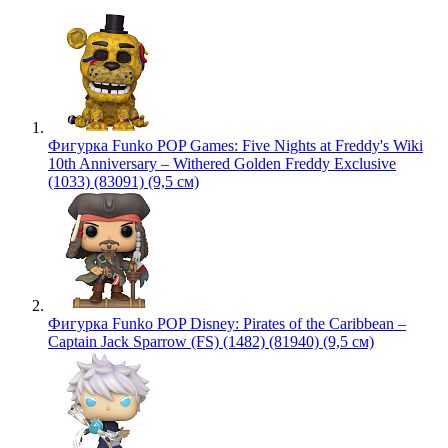
Фигурка Funko POP Games: Five Nights at Freddy's Wiki
10th Anniversary – Withered Golden Freddy Exclusive
(1033) (83091) (9,5 см)
Фигурка Funko POP Disney: Pirates of the Caribbean –
Captain Jack Sparrow (FS) (1482) (81940) (9,5 см)