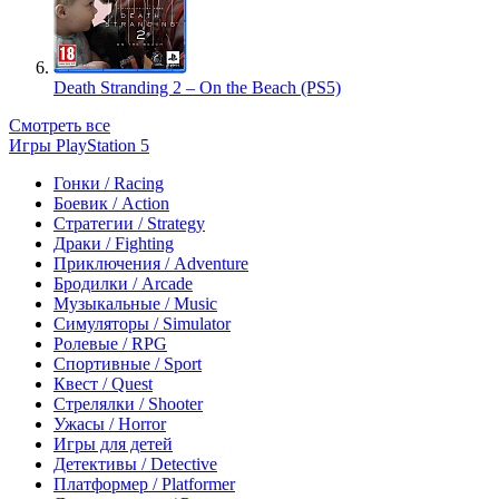
Death Stranding 2 – On the Beach (PS5)
Смотреть все
Игры PlayStation 5
Гонки / Racing
Боевик / Action
Стратегии / Strategy
Драки / Fighting
Приключения / Adventure
Бродилки / Arcade
Музыкальные / Music
Симуляторы / Simulator
Ролевые / RPG
Спортивные / Sport
Квест / Quest
Стрелялки / Shooter
Ужасы / Horror
Игры для детей
Детективы / Detective
Платформер / Platformer