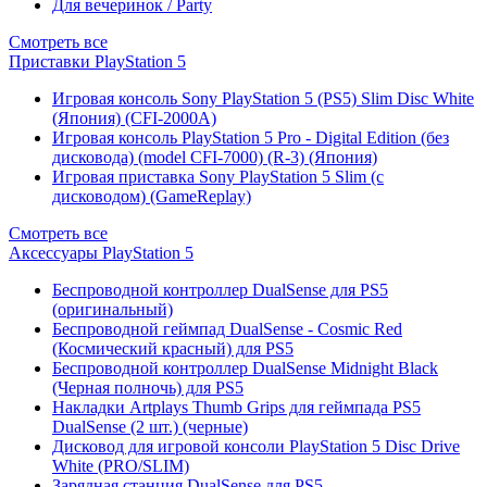
Для вечеринок / Party
Смотреть все
Приставки PlayStation 5
Игровая консоль Sony PlayStation 5 (PS5) Slim Disc White
(Япония) (CFI-2000A)
Игровая консоль PlayStation 5 Pro - Digital Edition (без
дисковода) (model CFI-7000) (R-3) (Япония)
Игровая приставка Sony PlayStation 5 Slim (с
дисководом) (GameReplay)
Смотреть все
Аксессуары PlayStation 5
Беспроводной контроллер DualSense для PS5
(оригинальный)
Беспроводной геймпад DualSense - Cosmic Red
(Космический красный) для PS5
Беспроводной контроллер DualSense Midnight Black
(Черная полночь) для PS5
Накладки Artplays Thumb Grips для геймпада PS5
DualSense (2 шт.) (черные)
Дисковод для игровой консоли PlayStation 5 Disc Drive
White (PRO/SLIM)
Зарядная станция DualSense для PS5