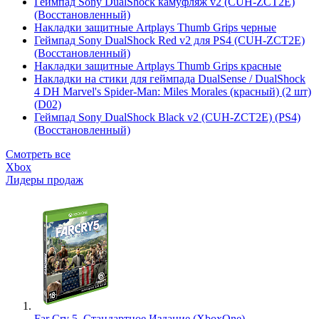
Геймпад Sony DualShock камуфляж v2 (CUH-ZCT2E)
(Восстановленный)
Накладки защитные Artplays Thumb Grips черные
Геймпад Sony DualShock Red v2 для PS4 (CUH-ZCT2E)
(Восстановленный)
Накладки защитные Artplays Thumb Grips красные
Накладки на стики для геймпада DualSense / DualShock
4 DH Marvel's Spider-Man: Miles Morales (красный) (2 шт)
(D02)
Геймпад Sony DualShock Black v2 (CUH-ZCT2E) (PS4)
(Восстановленный)
Смотреть все
Xbox
Лидеры продаж
Far Cry 5. Стандартное Издание (XboxOne)