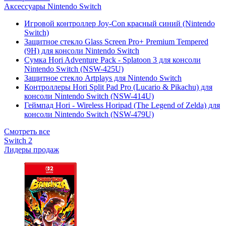
Аксессуары Nintendo Switch
Игровой контроллер Joy-Con красный синий (Nintendo
Switch)
Защитное стекло Glass Screen Pro+ Premium Tempered
(9H) для консоли Nintendo Switch
Сумка Hori Adventure Pack - Splatoon 3 для консоли
Nintendo Switch (NSW-425U)
Защитное стекло Artplays для Nintendo Switch
Контроллеры Hori Split Pad Pro (Lucario & Pikachu) для
консоли Nintendo Switch (NSW-414U)
Геймпад Hori - Wireless Horipad (The Legend of Zelda) для
консоли Nintendo Switch (NSW-479U)
Смотреть все
Switch 2
Лидеры продаж