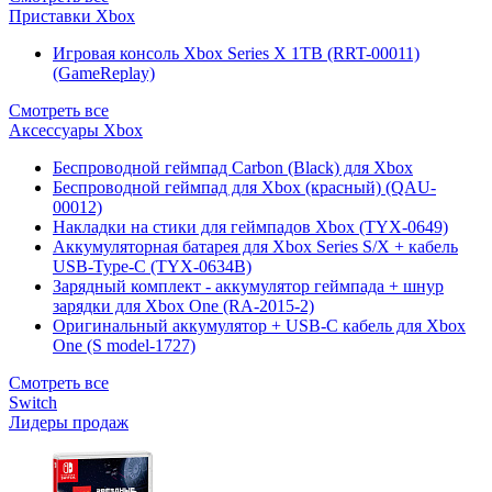
Приставки Xbox
Игровая консоль Xbox Series X 1TB (RRT-00011)
(GameReplay)
Смотреть все
Аксессуары Xbox
Беспроводной геймпад Carbon (Black) для Xbox
Беспроводной геймпад для Xbox (красный) (QAU-
00012)
Накладки на стики для геймпадов Xbox (TYX-0649)
Аккумуляторная батарея для Xbox Series S/X + кабель
USB-Type-C (TYX-0634B)
Зарядный комплект - аккумулятор геймпада + шнур
зарядки для Xbox One (RA-2015-2)
Оригинальный аккумулятор + USB-C кабель для Xbox
One (S model-1727)
Смотреть все
Switch
Лидеры продаж