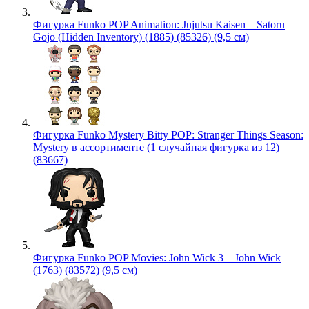
Фигурка Funko POP Animation: Jujutsu Kaisen – Satoru
Gojo (Hidden Inventory) (1885) (85326) (9,5 см)
Фигурка Funko Mystery Bitty POP: Stranger Things Season:
Mystery в ассортименте (1 случайная фигурка из 12)
(83667)
Фигурка Funko POP Movies: John Wick 3 – John Wick
(1763) (83572) (9,5 см)