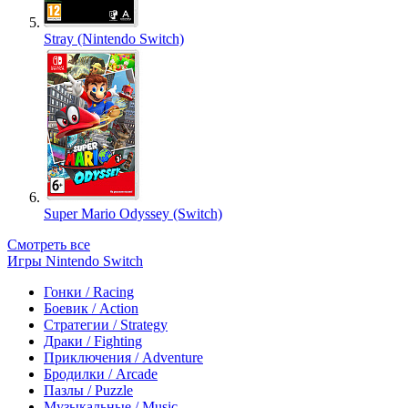
Stray (Nintendo Switch)
Super Mario Odyssey (Switch)
Смотреть все
Игры Nintendo Switch
Гонки / Racing
Боевик / Action
Стратегии / Strategy
Драки / Fighting
Приключения / Adventure
Бродилки / Arcade
Пазлы / Puzzle
Музыкальные / Music