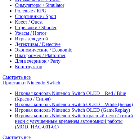
Симуляторы / Simulator
Ролевые / RPG
Спортивные / Sport
Квест / Quest
Стрелялки / Shooter
Ужасы / Horror
Игры для детей
Детективы / Detective
Экономические / Economic
Платформер / Platformer
Для вечеринок / Party
Конструктор
Смотреть все
Приставки Nintendo Switch
Игровая консоль Nintendo Switch OLED – Red / Blue
(Красно / Синяя)
Игровая консоль Nintendo Switch OLED – White (Белая)
Игровая консоль Nintendo Switch OLED (GameReplay)
Игровая консоль Nintendo Switch красный неон / синий
неон с улучшенным временем автономной работы
(MOD. HAC-001-01)
Смотреть все