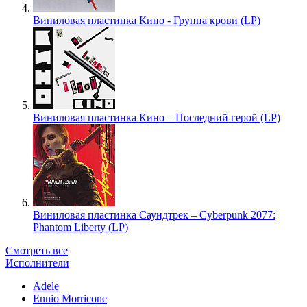
Виниловая пластинка Кино - Группа крови (LP)
Виниловая пластинка Кино – Последний герой (LP)
Виниловая пластинка Саундтрек – Cyberpunk 2077:
Phantom Liberty (LP)
Смотреть все
Исполнители
Adele
Ennio Morricone