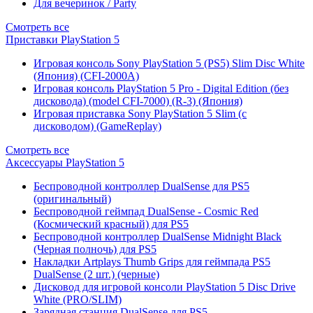
Для вечеринок / Party
Смотреть все
Приставки PlayStation 5
Игровая консоль Sony PlayStation 5 (PS5) Slim Disc White
(Япония) (CFI-2000A)
Игровая консоль PlayStation 5 Pro - Digital Edition (без
дисковода) (model CFI-7000) (R-3) (Япония)
Игровая приставка Sony PlayStation 5 Slim (с
дисководом) (GameReplay)
Смотреть все
Аксессуары PlayStation 5
Беспроводной контроллер DualSense для PS5
(оригинальный)
Беспроводной геймпад DualSense - Cosmic Red
(Космический красный) для PS5
Беспроводной контроллер DualSense Midnight Black
(Черная полночь) для PS5
Накладки Artplays Thumb Grips для геймпада PS5
DualSense (2 шт.) (черные)
Дисковод для игровой консоли PlayStation 5 Disc Drive
White (PRO/SLIM)
Зарядная станция DualSense для PS5