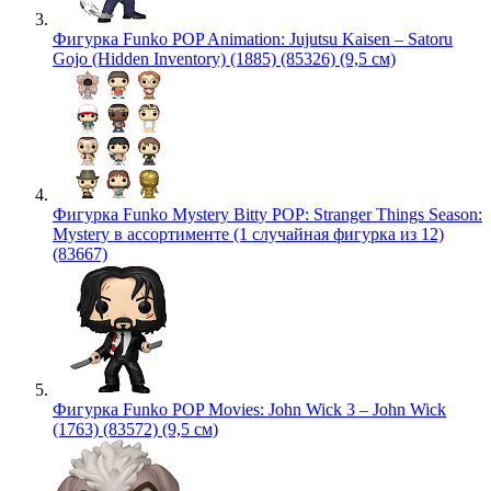
Фигурка Funko POP Animation: Jujutsu Kaisen – Satoru
Gojo (Hidden Inventory) (1885) (85326) (9,5 см)
Фигурка Funko Mystery Bitty POP: Stranger Things Season:
Mystery в ассортименте (1 случайная фигурка из 12)
(83667)
Фигурка Funko POP Movies: John Wick 3 – John Wick
(1763) (83572) (9,5 см)