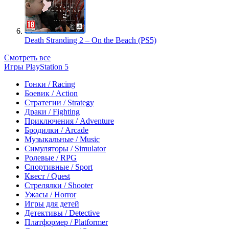
Death Stranding 2 – On the Beach (PS5)
Смотреть все
Игры PlayStation 5
Гонки / Racing
Боевик / Action
Стратегии / Strategy
Драки / Fighting
Приключения / Adventure
Бродилки / Arcade
Музыкальные / Music
Симуляторы / Simulator
Ролевые / RPG
Спортивные / Sport
Квест / Quest
Стрелялки / Shooter
Ужасы / Horror
Игры для детей
Детективы / Detective
Платформер / Platformer