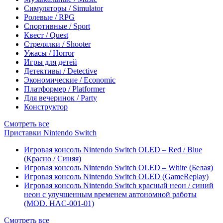
Симуляторы / Simulator
Ролевые / RPG
Спортивные / Sport
Квест / Quest
Стрелялки / Shooter
Ужасы / Horror
Игры для детей
Детективы / Detective
Экономические / Economic
Платформер / Platformer
Для вечеринок / Party
Конструктор
Смотреть все
Приставки Nintendo Switch
Игровая консоль Nintendo Switch OLED – Red / Blue
(Красно / Синяя)
Игровая консоль Nintendo Switch OLED – White (Белая)
Игровая консоль Nintendo Switch OLED (GameReplay)
Игровая консоль Nintendo Switch красный неон / синий
неон с улучшенным временем автономной работы
(MOD. HAC-001-01)
Смотреть все