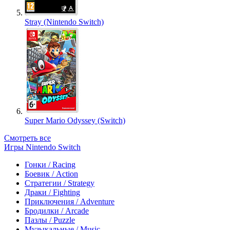
Stray (Nintendo Switch)
Super Mario Odyssey (Switch)
Смотреть все
Игры Nintendo Switch
Гонки / Racing
Боевик / Action
Стратегии / Strategy
Драки / Fighting
Приключения / Adventure
Бродилки / Arcade
Пазлы / Puzzle
Музыкальные / Music