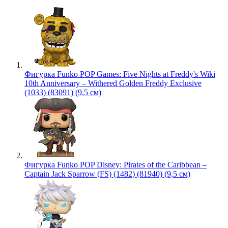
Фигурка Funko POP Games: Five Nights at Freddy's Wiki
10th Anniversary – Withered Golden Freddy Exclusive
(1033) (83091) (9,5 см)
Фигурка Funko POP Disney: Pirates of the Caribbean –
Captain Jack Sparrow (FS) (1482) (81940) (9,5 см)