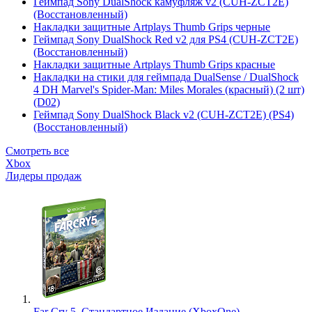
Геймпад Sony DualShock камуфляж v2 (CUH-ZCT2E)
(Восстановленный)
Накладки защитные Artplays Thumb Grips черные
Геймпад Sony DualShock Red v2 для PS4 (CUH-ZCT2E)
(Восстановленный)
Накладки защитные Artplays Thumb Grips красные
Накладки на стики для геймпада DualSense / DualShock
4 DH Marvel's Spider-Man: Miles Morales (красный) (2 шт)
(D02)
Геймпад Sony DualShock Black v2 (CUH-ZCT2E) (PS4)
(Восстановленный)
Смотреть все
Xbox
Лидеры продаж
Far Cry 5. Стандартное Издание (XboxOne)