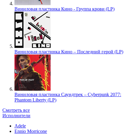
Виниловая пластинка Кино - Группа крови (LP)
Виниловая пластинка Кино – Последний герой (LP)
Виниловая пластинка Саундтрек – Cyberpunk 2077:
Phantom Liberty (LP)
Смотреть все
Исполнители
Adele
Ennio Morricone