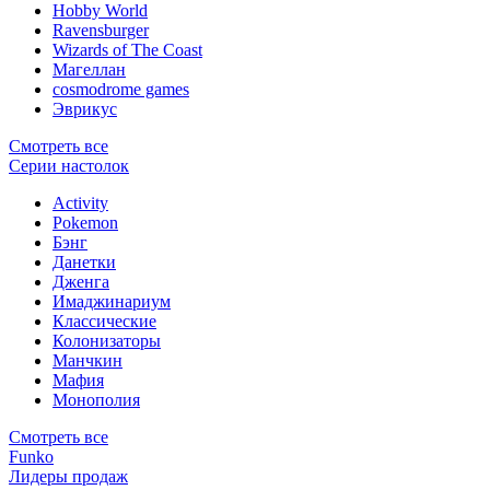
Hobby World
Ravensburger
Wizards of The Coast
Магеллан
сosmodrome games
Эврикус
Смотреть все
Серии настолок
Activity
Pokemon
Бэнг
Данетки
Дженга
Имаджинариум
Классические
Колонизаторы
Манчкин
Мафия
Монополия
Смотреть все
Funko
Лидеры продаж