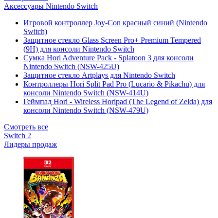
Аксессуары Nintendo Switch
Игровой контроллер Joy-Con красный синий (Nintendo
Switch)
Защитное стекло Glass Screen Pro+ Premium Tempered
(9H) для консоли Nintendo Switch
Сумка Hori Adventure Pack - Splatoon 3 для консоли
Nintendo Switch (NSW-425U)
Защитное стекло Artplays для Nintendo Switch
Контроллеры Hori Split Pad Pro (Lucario & Pikachu) для
консоли Nintendo Switch (NSW-414U)
Геймпад Hori - Wireless Horipad (The Legend of Zelda) для
консоли Nintendo Switch (NSW-479U)
Смотреть все
Switch 2
Лидеры продаж