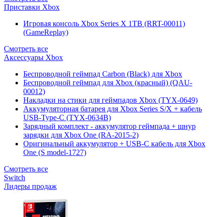
Приставки Xbox
Игровая консоль Xbox Series X 1TB (RRT-00011)
(GameReplay)
Смотреть все
Аксессуары Xbox
Беспроводной геймпад Carbon (Black) для Xbox
Беспроводной геймпад для Xbox (красный) (QAU-
00012)
Накладки на стики для геймпадов Xbox (TYX-0649)
Аккумуляторная батарея для Xbox Series S/X + кабель
USB-Type-C (TYX-0634B)
Зарядный комплект - аккумулятор геймпада + шнур
зарядки для Xbox One (RA-2015-2)
Оригинальный аккумулятор + USB-C кабель для Xbox
One (S model-1727)
Смотреть все
Switch
Лидеры продаж