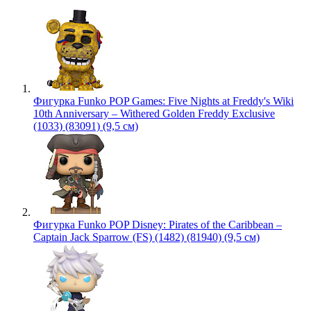
Фигурка Funko POP Games: Five Nights at Freddy's Wiki
10th Anniversary – Withered Golden Freddy Exclusive
(1033) (83091) (9,5 см)
Фигурка Funko POP Disney: Pirates of the Caribbean –
Captain Jack Sparrow (FS) (1482) (81940) (9,5 см)