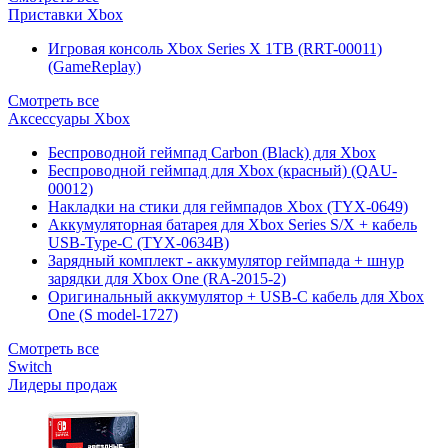
Приставки Xbox
Игровая консоль Xbox Series X 1TB (RRT-00011)
(GameReplay)
Смотреть все
Аксессуары Xbox
Беспроводной геймпад Carbon (Black) для Xbox
Беспроводной геймпад для Xbox (красный) (QAU-
00012)
Накладки на стики для геймпадов Xbox (TYX-0649)
Аккумуляторная батарея для Xbox Series S/X + кабель
USB-Type-C (TYX-0634B)
Зарядный комплект - аккумулятор геймпада + шнур
зарядки для Xbox One (RA-2015-2)
Оригинальный аккумулятор + USB-C кабель для Xbox
One (S model-1727)
Смотреть все
Switch
Лидеры продаж