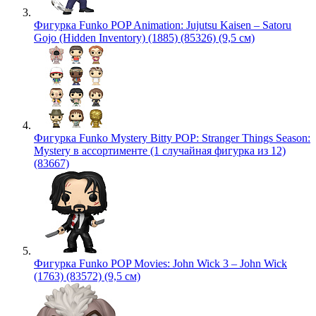
Фигурка Funko POP Animation: Jujutsu Kaisen – Satoru
Gojo (Hidden Inventory) (1885) (85326) (9,5 см)
Фигурка Funko Mystery Bitty POP: Stranger Things Season:
Mystery в ассортименте (1 случайная фигурка из 12)
(83667)
Фигурка Funko POP Movies: John Wick 3 – John Wick
(1763) (83572) (9,5 см)