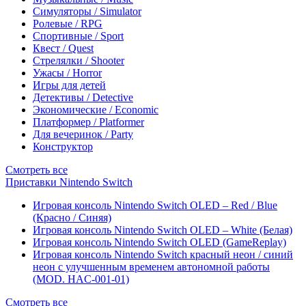
Симуляторы / Simulator
Ролевые / RPG
Спортивные / Sport
Квест / Quest
Стрелялки / Shooter
Ужасы / Horror
Игры для детей
Детективы / Detective
Экономические / Economic
Платформер / Platformer
Для вечеринок / Party
Конструктор
Смотреть все
Приставки Nintendo Switch
Игровая консоль Nintendo Switch OLED – Red / Blue
(Красно / Синяя)
Игровая консоль Nintendo Switch OLED – White (Белая)
Игровая консоль Nintendo Switch OLED (GameReplay)
Игровая консоль Nintendo Switch красный неон / синий
неон с улучшенным временем автономной работы
(MOD. HAC-001-01)
Смотреть все