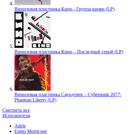
Виниловая пластинка Кино - Группа крови (LP)
Виниловая пластинка Кино – Последний герой (LP)
Виниловая пластинка Саундтрек – Cyberpunk 2077:
Phantom Liberty (LP)
Смотреть все
Исполнители
Adele
Ennio Morricone