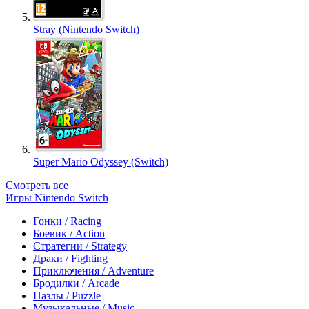
Stray (Nintendo Switch)
Super Mario Odyssey (Switch)
Смотреть все
Игры Nintendo Switch
Гонки / Racing
Боевик / Action
Стратегии / Strategy
Драки / Fighting
Приключения / Adventure
Бродилки / Arcade
Пазлы / Puzzle
Музыкальные / Music