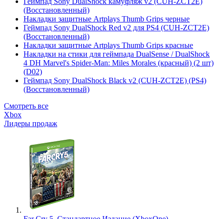
Геймпад Sony DualShock камуфляж v2 (CUH-ZCT2E)
(Восстановленный)
Накладки защитные Artplays Thumb Grips черные
Геймпад Sony DualShock Red v2 для PS4 (CUH-ZCT2E)
(Восстановленный)
Накладки защитные Artplays Thumb Grips красные
Накладки на стики для геймпада DualSense / DualShock
4 DH Marvel's Spider-Man: Miles Morales (красный) (2 шт)
(D02)
Геймпад Sony DualShock Black v2 (CUH-ZCT2E) (PS4)
(Восстановленный)
Смотреть все
Xbox
Лидеры продаж
Far Cry 5. Стандартное Издание (XboxOne)