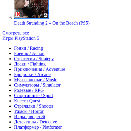
Death Stranding 2 – On the Beach (PS5)
Смотреть все
Игры PlayStation 5
Гонки / Racing
Боевик / Action
Стратегии / Strategy
Драки / Fighting
Приключения / Adventure
Бродилки / Arcade
Музыкальные / Music
Симуляторы / Simulator
Ролевые / RPG
Спортивные / Sport
Квест / Quest
Стрелялки / Shooter
Ужасы / Horror
Игры для детей
Детективы / Detective
Платформер / Platformer