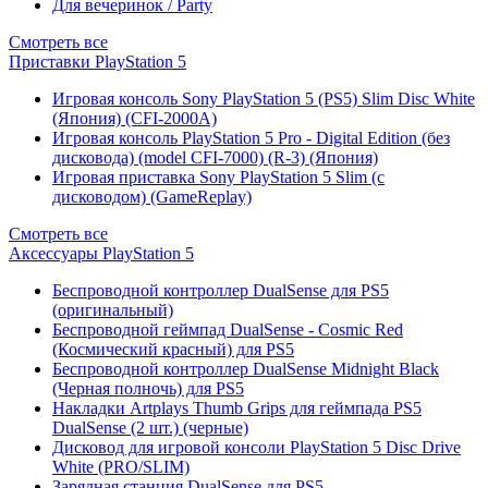
Для вечеринок / Party
Смотреть все
Приставки PlayStation 5
Игровая консоль Sony PlayStation 5 (PS5) Slim Disc White
(Япония) (CFI-2000A)
Игровая консоль PlayStation 5 Pro - Digital Edition (без
дисковода) (model CFI-7000) (R-3) (Япония)
Игровая приставка Sony PlayStation 5 Slim (с
дисководом) (GameReplay)
Смотреть все
Аксессуары PlayStation 5
Беспроводной контроллер DualSense для PS5
(оригинальный)
Беспроводной геймпад DualSense - Cosmic Red
(Космический красный) для PS5
Беспроводной контроллер DualSense Midnight Black
(Черная полночь) для PS5
Накладки Artplays Thumb Grips для геймпада PS5
DualSense (2 шт.) (черные)
Дисковод для игровой консоли PlayStation 5 Disc Drive
White (PRO/SLIM)
Зарядная станция DualSense для PS5