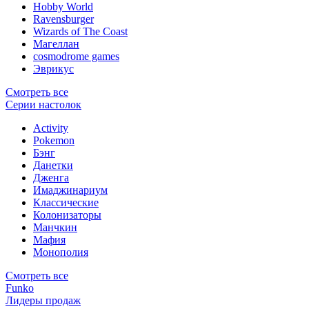
Hobby World
Ravensburger
Wizards of The Coast
Магеллан
сosmodrome games
Эврикус
Смотреть все
Серии настолок
Activity
Pokemon
Бэнг
Данетки
Дженга
Имаджинариум
Классические
Колонизаторы
Манчкин
Мафия
Монополия
Смотреть все
Funko
Лидеры продаж