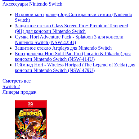
Аксессуары Nintendo Switch
Игровой контроллер Joy-Con красный синий (Nintendo
Switch)
Защитное стекло Glass Screen Pro+ Premium Tempered
(9H) для консоли Nintendo Switch
Сумка Hori Adventure Pack - Splatoon 3 для консоли
Nintendo Switch (NSW-425U)
Защитное стекло Artplays для Nintendo Switch
Контроллеры Hori Split Pad Pro (Lucario & Pikachu) для
консоли Nintendo Switch (NSW-414U)
Геймпад Hori - Wireless Horipad (The Legend of Zelda) для
консоли Nintendo Switch (NSW-479U)
Смотреть все
Switch 2
Лидеры продаж