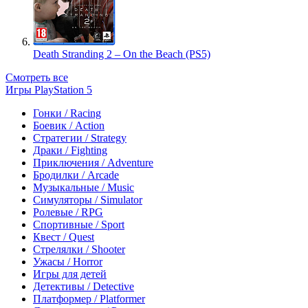
Death Stranding 2 – On the Beach (PS5)
Смотреть все
Игры PlayStation 5
Гонки / Racing
Боевик / Action
Стратегии / Strategy
Драки / Fighting
Приключения / Adventure
Бродилки / Arcade
Музыкальные / Music
Симуляторы / Simulator
Ролевые / RPG
Спортивные / Sport
Квест / Quest
Стрелялки / Shooter
Ужасы / Horror
Игры для детей
Детективы / Detective
Платформер / Platformer