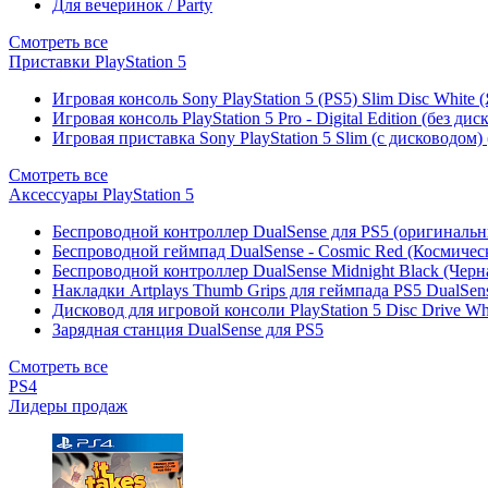
Для вечеринок / Party
Смотреть все
Приставки PlayStation 5
Игровая консоль Sony PlayStation 5 (PS5) Slim Disc White
Игровая консоль PlayStation 5 Pro - Digital Edition (без ди
Игровая приставка Sony PlayStation 5 Slim (с дисководом)
Смотреть все
Аксессуары PlayStation 5
Беспроводной контроллер DualSense для PS5 (оригиналь
Беспроводной геймпад DualSense - Cosmic Red (Космичес
Беспроводной контроллер DualSense Midnight Black (Черн
Накладки Artplays Thumb Grips для геймпада PS5 DualSens
Дисковод для игровой консоли PlayStation 5 Disc Drive W
Зарядная станция DualSense для PS5
Смотреть все
PS4
Лидеры продаж