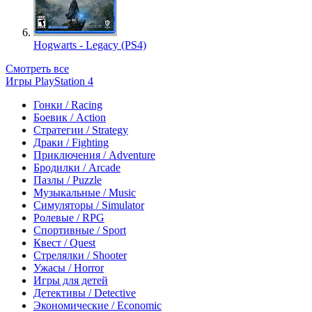
Hogwarts - Legacy (PS4)
Смотреть все
Игры PlayStation 4
Гонки / Racing
Боевик / Action
Стратегии / Strategy
Драки / Fighting
Приключения / Adventure
Бродилки / Arcade
Пазлы / Puzzle
Музыкальные / Music
Симуляторы / Simulator
Ролевые / RPG
Спортивные / Sport
Квест / Quest
Стрелялки / Shooter
Ужасы / Horror
Игры для детей
Детективы / Detective
Экономические / Economic