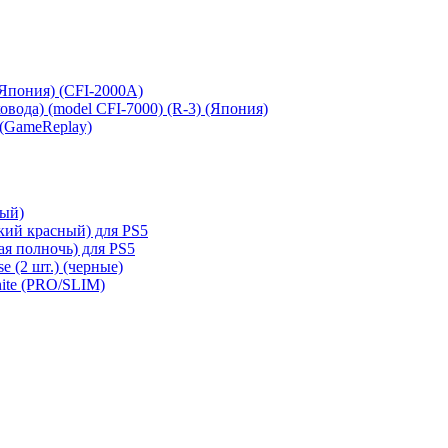
 (Япония) (CFI-2000A)
сковода) (model CFI-7000) (R-3) (Япония)
 (GameReplay)
ный)
кий красный) для PS5
ая полночь) для PS5
e (2 шт.) (черные)
hite (PRO/SLIM)