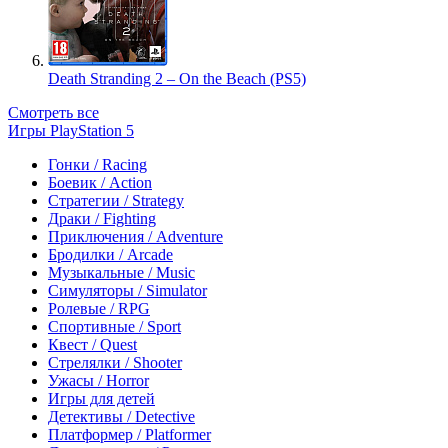
Death Stranding 2 – On the Beach (PS5)
Смотреть все
Игры PlayStation 5
Гонки / Racing
Боевик / Action
Стратегии / Strategy
Драки / Fighting
Приключения / Adventure
Бродилки / Arcade
Музыкальные / Music
Симуляторы / Simulator
Ролевые / RPG
Спортивные / Sport
Квест / Quest
Стрелялки / Shooter
Ужасы / Horror
Игры для детей
Детективы / Detective
Платформер / Platformer