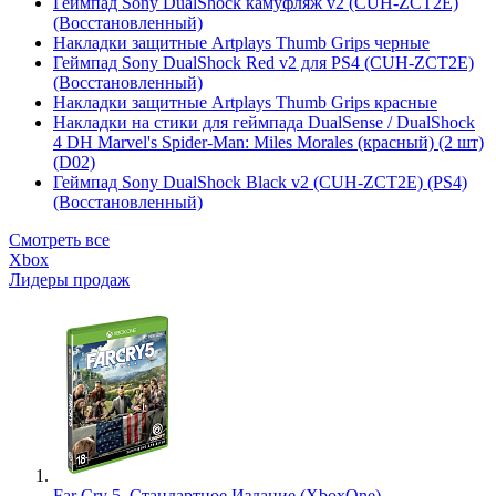
Геймпад Sony DualShock камуфляж v2 (CUH-ZCT2E)
(Восстановленный)
Накладки защитные Artplays Thumb Grips черные
Геймпад Sony DualShock Red v2 для PS4 (CUH-ZCT2E)
(Восстановленный)
Накладки защитные Artplays Thumb Grips красные
Накладки на стики для геймпада DualSense / DualShock
4 DH Marvel's Spider-Man: Miles Morales (красный) (2 шт)
(D02)
Геймпад Sony DualShock Black v2 (CUH-ZCT2E) (PS4)
(Восстановленный)
Смотреть все
Xbox
Лидеры продаж
Far Cry 5. Стандартное Издание (XboxOne)