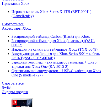
Приставки Xbox
Игровая консоль Xbox Series X 1TB (RRT-00011)
(GameReplay)
Смотреть все
Аксессуары Xbox
Беспроводной геймпад Carbon (Black) для Xbox
Беспроводной геймпад для Xbox (красный) (QAU-
00012)
Накладки на стики для геймпадов Xbox (TYX-0649)
Аккумуляторная батарея для Xbox Series S/X + кабель
USB-Type-C (TYX-0634B)
Зарядный комплект - аккумулятор геймпада + шнур
зарядки для Xbox One (RA-2015-2)
Оригинальный аккумулятор + USB-C кабель для Xbox
One (S model-1727)
Смотреть все
Switch
Лидеры продаж