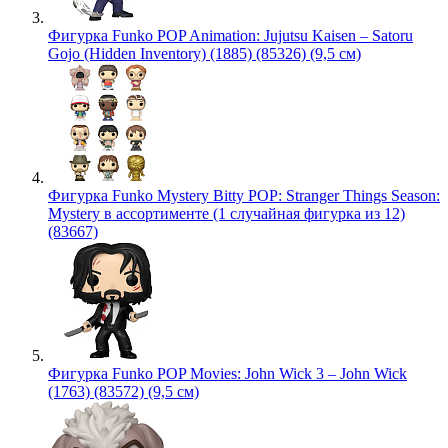
Фигурка Funko POP Animation: Jujutsu Kaisen – Satoru
Gojo (Hidden Inventory) (1885) (85326) (9,5 см)
Фигурка Funko Mystery Bitty POP: Stranger Things Season:
Mystery в ассортименте (1 случайная фигурка из 12)
(83667)
Фигурка Funko POP Movies: John Wick 3 – John Wick
(1763) (83572) (9,5 см)