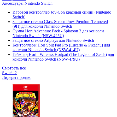
Аксессуары Nintendo Switch
Игровой контроллер Joy-Con красный синий (Nintendo
Switch)
Защитное стекло Glass Screen Pro+ Premium Tempered
(9H) для консоли Nintendo Switch
Сумка Hori Adventure Pack - Splatoon 3 для консоли
Nintendo Switch (NSW-425U)
Защитное стекло Artplays для Nintendo Switch
Контроллеры Hori Split Pad Pro (Lucario & Pikachu) для
консоли Nintendo Switch (NSW-414U)
Геймпад Hori - Wireless Horipad (The Legend of Zelda) для
консоли Nintendo Switch (NSW-479U)
Смотреть все
Switch 2
Лидеры продаж