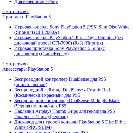
Для вечеринок / Party
Смотреть все
Приставки PlayStation 5
Игровая консоль Sony PlayStation 5 (PS5) Slim Disc White
(Япония) (CFI-2000A)
Игровая консоль PlayStation 5 Pro - Digital Edition (без
дисковода) (model CFI-7000) (R-3) (Япония)
Игровая приставка Sony PlayStation 5 Slim (с
дисководом) (GameReplay)
Смотреть все
Аксессуары PlayStation 5
Беспроводной контроллер DualSense для PS5
(оригинальный)
Беспроводной геймпад DualSense - Cosmic Red
(Космический красный) для PS5
Беспроводной контроллер DualSense Midnight Black
(Черная полночь) для PS5
Накладки Artplays Thumb Grips для геймпада PS5
DualSense (2 шт.) (черные)
Дисковод для игровой консоли PlayStation 5 Disc Drive
White (PRO/SLIM)
Зарядная станция DualSense для PS5