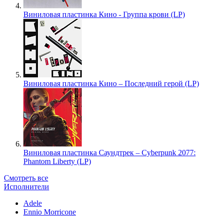
Виниловая пластинка Кино - Группа крови (LP)
Виниловая пластинка Кино – Последний герой (LP)
Виниловая пластинка Саундтрек – Cyberpunk 2077:
Phantom Liberty (LP)
Смотреть все
Исполнители
Adele
Ennio Morricone