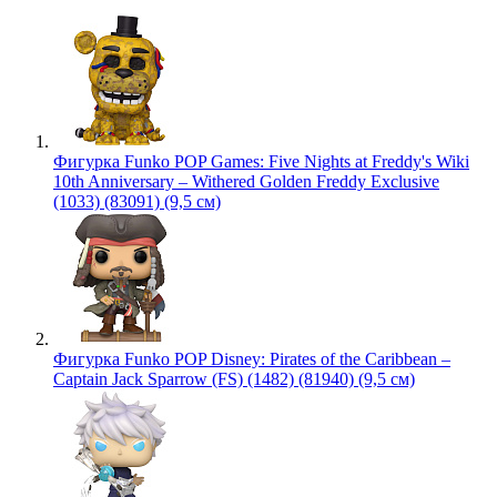
Фигурка Funko POP Games: Five Nights at Freddy's Wiki
10th Anniversary – Withered Golden Freddy Exclusive
(1033) (83091) (9,5 см)
Фигурка Funko POP Disney: Pirates of the Caribbean –
Captain Jack Sparrow (FS) (1482) (81940) (9,5 см)