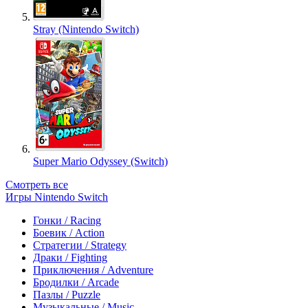
Stray (Nintendo Switch)
Super Mario Odyssey (Switch)
Смотреть все
Игры Nintendo Switch
Гонки / Racing
Боевик / Action
Стратегии / Strategy
Драки / Fighting
Приключения / Adventure
Бродилки / Arcade
Пазлы / Puzzle
Музыкальные / Music