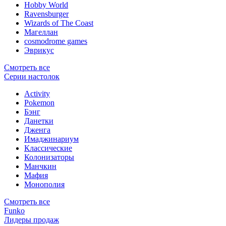
Hobby World
Ravensburger
Wizards of The Coast
Магеллан
сosmodrome games
Эврикус
Смотреть все
Серии настолок
Activity
Pokemon
Бэнг
Данетки
Дженга
Имаджинариум
Классические
Колонизаторы
Манчкин
Мафия
Монополия
Смотреть все
Funko
Лидеры продаж