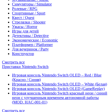
Симуляторы / Simulator
Ролевые / RPG
Спортивные / Sport
Квест / Quest
Стрелялки / Shooter
Ужасы / Horror
Игры для детей
Детективы / Detective
Экономические / Economic
Платформер / Platformer
Для вечеринок / Party
Конструктор
Смотреть все
Приставки Nintendo Switch
Игровая консоль Nintendo Switch OLED – Red / Blue
(Красно / Синяя)
Игровая консоль Nintendo Switch OLED – White (Белая)
Игровая консоль Nintendo Switch OLED (GameReplay)
Игровая консоль Nintendo Switch красный неон / синий
неон с улучшенным временем автономной работы
(MOD. HAC-001-01)
Смотреть все