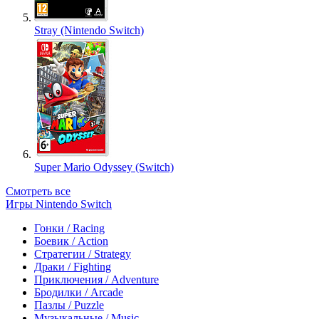
Stray (Nintendo Switch)
Super Mario Odyssey (Switch)
Смотреть все
Игры Nintendo Switch
Гонки / Racing
Боевик / Action
Стратегии / Strategy
Драки / Fighting
Приключения / Adventure
Бродилки / Arcade
Пазлы / Puzzle
Музыкальные / Music