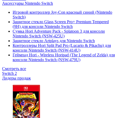
Аксессуары Nintendo Switch
Игровой контроллер Joy-Con красный синий (Nintendo
Switch)
Защитное стекло Glass Screen Pro+ Premium Tempered
(9H) для консоли Nintendo Switch
Сумка Hori Adventure Pack - Splatoon 3 для консоли
Nintendo Switch (NSW-425U)
Защитное стекло Artplays для Nintendo Switch
Контроллеры Hori Split Pad Pro (Lucario & Pikachu) для
консоли Nintendo Switch (NSW-414U)
Геймпад Hori - Wireless Horipad (The Legend of Zelda) для
консоли Nintendo Switch (NSW-479U)
Смотреть все
Switch 2
Лидеры продаж