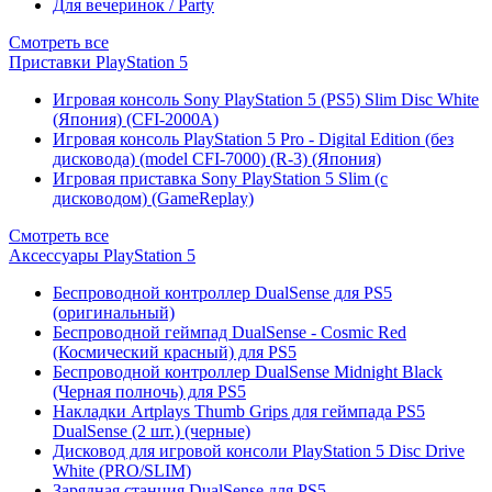
Для вечеринок / Party
Смотреть все
Приставки PlayStation 5
Игровая консоль Sony PlayStation 5 (PS5) Slim Disc White
(Япония) (CFI-2000A)
Игровая консоль PlayStation 5 Pro - Digital Edition (без
дисковода) (model CFI-7000) (R-3) (Япония)
Игровая приставка Sony PlayStation 5 Slim (с
дисководом) (GameReplay)
Смотреть все
Аксессуары PlayStation 5
Беспроводной контроллер DualSense для PS5
(оригинальный)
Беспроводной геймпад DualSense - Cosmic Red
(Космический красный) для PS5
Беспроводной контроллер DualSense Midnight Black
(Черная полночь) для PS5
Накладки Artplays Thumb Grips для геймпада PS5
DualSense (2 шт.) (черные)
Дисковод для игровой консоли PlayStation 5 Disc Drive
White (PRO/SLIM)
Зарядная станция DualSense для PS5