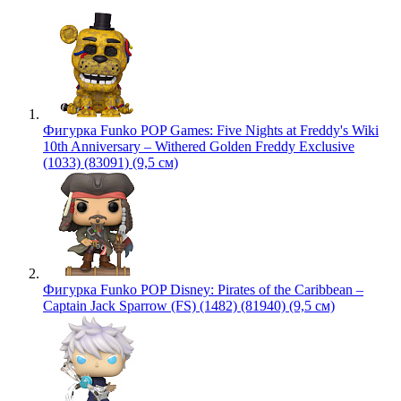
Фигурка Funko POP Games: Five Nights at Freddy's Wiki
10th Anniversary – Withered Golden Freddy Exclusive
(1033) (83091) (9,5 см)
Фигурка Funko POP Disney: Pirates of the Caribbean –
Captain Jack Sparrow (FS) (1482) (81940) (9,5 см)