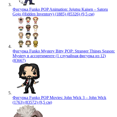
Фигурка Funko POP Animation: Jujutsu Kaisen – Satoru
Gojo (Hidden Inventory) (1885) (85326) (9,5 см)
Фигурка Funko Mystery Bitty POP: Stranger Things Season:
Mystery в ассортименте (1 случайная фигурка из 12)
(83667)
Фигурка Funko POP Movies: John Wick 3 – John Wick
(1763) (83572) (9,5 см)