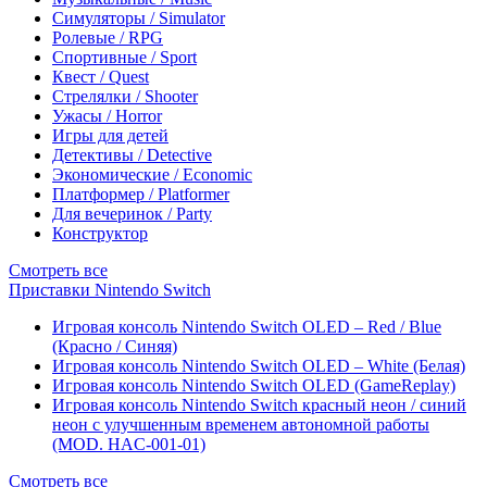
Симуляторы / Simulator
Ролевые / RPG
Спортивные / Sport
Квест / Quest
Стрелялки / Shooter
Ужасы / Horror
Игры для детей
Детективы / Detective
Экономические / Economic
Платформер / Platformer
Для вечеринок / Party
Конструктор
Смотреть все
Приставки Nintendo Switch
Игровая консоль Nintendo Switch OLED – Red / Blue
(Красно / Синяя)
Игровая консоль Nintendo Switch OLED – White (Белая)
Игровая консоль Nintendo Switch OLED (GameReplay)
Игровая консоль Nintendo Switch красный неон / синий
неон с улучшенным временем автономной работы
(MOD. HAC-001-01)
Смотреть все