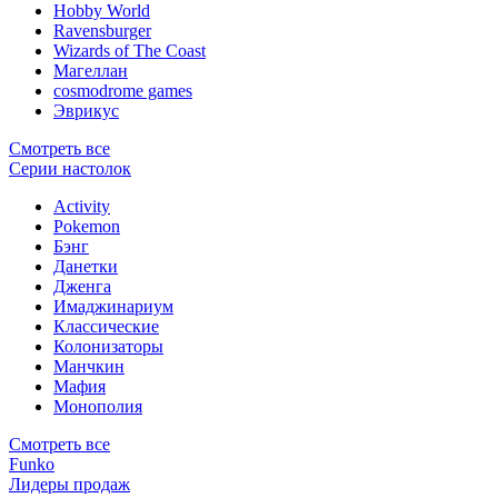
Hobby World
Ravensburger
Wizards of The Coast
Магеллан
сosmodrome games
Эврикус
Смотреть все
Серии настолок
Activity
Pokemon
Бэнг
Данетки
Дженга
Имаджинариум
Классические
Колонизаторы
Манчкин
Мафия
Монополия
Смотреть все
Funko
Лидеры продаж