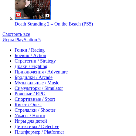
Death Stranding 2 – On the Beach (PS5)
Смотреть все
Игры PlayStation 5
Гонки / Racing
Боевик / Action
Стратегии / Strategy
Драки / Fighting
Приключения / Adventure
Бродилки / Arcade
Музыкальные / Music
Симуляторы / Simulator
Ролевые / RPG
Спортивные / Sport
Квест / Quest
Стрелялки / Shooter
Ужасы / Horror
Игры для детей
Детективы / Detective
Платформер / Platformer