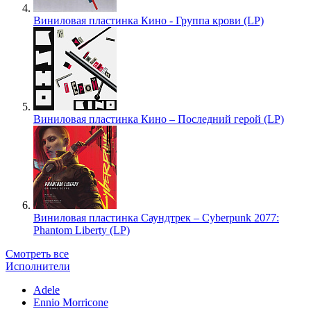
Виниловая пластинка Кино - Группа крови (LP)
Виниловая пластинка Кино – Последний герой (LP)
Виниловая пластинка Саундтрек – Cyberpunk 2077:
Phantom Liberty (LP)
Смотреть все
Исполнители
Adele
Ennio Morricone