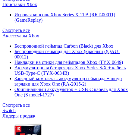
Приставки Xbox
Игровая консоль Xbox Series X 1TB (RRT-00011)
(GameReplay)
Смотреть все
Аксессуары Xbox
Беспроводной геймпад Carbon (Black) для Xbox
Беспроводной геймпад для Xbox (красный) (QAU-
00012)
Накладки на стики для геймпадов Xbox (TYX-0649)
Аккумуляторная батарея для Xbox Series S/X + кабель
USB-Type-C (TYX-0634B)
Зарядный комплект - аккумулятор геймпада + шнур
зарядки для Xbox One (RA-2015-2)
Оригинальный аккумулятор + USB-C кабель для Xbox
One (S model-1727)
Смотреть все
Switch
Лидеры продаж