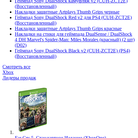
Геймпад Sony DualShock камуфляж v2 (CUH-ZCT2E)
(Восстановленный)
Накладки защитные Artplays Thumb Grips черные
Геймпад Sony DualShock Red v2 для PS4 (CUH-ZCT2E)
(Восстановленный)
Накладки защитные Artplays Thumb Grips красные
Накладки на стики для геймпада DualSense / DualShock
4 DH Marvel's Spider-Man: Miles Morales (красный) (2 шт)
(D02)
Геймпад Sony DualShock Black v2 (CUH-ZCT2E) (PS4)
(Восстановленный)
Смотреть все
Xbox
Лидеры продаж
Far Cry 5. Стандартное Издание (XboxOne)