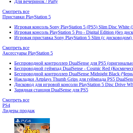
Для вечеринок / Party
Смотреть все
Приставки PlayStation 5
Игровая консоль Sony PlayStation 5 (PS5) Slim Disc White
Игровая консоль PlayStation 5 Pro - Digital Edition (без ди
Игровая приставка Sony PlayStation 5 Slim (с дисководом)
Смотреть все
Аксессуары PlayStation 5
Беспроводной контроллер DualSense для PS5 (оригиналь
Беспроводной геймпад DualSense - Cosmic Red (Космичес
Беспроводной контроллер DualSense Midnight Black (Черн
Накладки Artplays Thumb Grips для геймпада PS5 DualSens
Дисковод для игровой консоли PlayStation 5 Disc Drive W
Зарядная станция DualSense для PS5
Смотреть все
PS4
Лидеры продаж