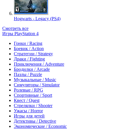
Hogwarts - Legacy (PS4)
Смотреть все
Игры PlayStation 4
Гонки / Racing
Боевик / Action
Стратегии / Strategy
Драки / Fighting
Приключения / Adventure
Бродилки / Arcade
Пазлы / Puzzle
Музыкальные / Music
Симуляторы / Simulator
Ролевые / RPG
Спортивные / Sport
Квест / Quest
Стрелялки / Shooter
Ужасы / Horror
Игры для детей
Детективы / Detective
Экономические / Economic