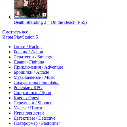
Death Stranding 2 – On the Beach (PS5)
Смотреть все
Игры PlayStation 5
Гонки / Racing
Боевик / Action
Стратегии / Strategy
Драки / Fighting
Приключения / Adventure
Бродилки / Arcade
Музыкальные / Music
Симуляторы / Simulator
Ролевые / RPG
Спортивные / Sport
Квест / Quest
Стрелялки / Shooter
Ужасы / Horror
Игры для детей
Детективы / Detective
Платформер / Platformer