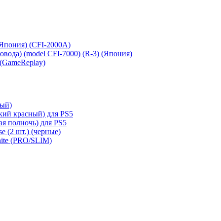
 (Япония) (CFI-2000A)
сковода) (model CFI-7000) (R-3) (Япония)
 (GameReplay)
ный)
кий красный) для PS5
ая полночь) для PS5
e (2 шт.) (черные)
hite (PRO/SLIM)