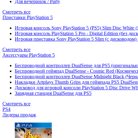
Для вечеринок / Party
Смотреть все
Приставки PlayStation 5
Игровая консоль Sony PlayStation 5 (PS5) Slim Disc White
Игровая консоль PlayStation 5 Pro - Digital Edition (без ди
Игровая приставка Sony PlayStation 5 Slim (с дисководом)
Смотреть все
Аксессуары PlayStation 5
Беспроводной контроллер DualSense для PS5 (оригиналь
Беспроводной геймпад DualSense - Cosmic Red (Космичес
Беспроводной контроллер DualSense Midnight Black (Черн
Накладки Artplays Thumb Grips для геймпада PS5 DualSens
Дисковод для игровой консоли PlayStation 5 Disc Drive W
Зарядная станция DualSense для PS5
Смотреть все
PS4
Лидеры продаж