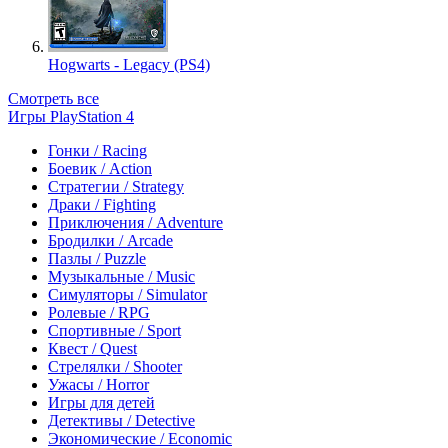
Hogwarts - Legacy (PS4)
Смотреть все
Игры PlayStation 4
Гонки / Racing
Боевик / Action
Стратегии / Strategy
Драки / Fighting
Приключения / Adventure
Бродилки / Arcade
Пазлы / Puzzle
Музыкальные / Music
Симуляторы / Simulator
Ролевые / RPG
Спортивные / Sport
Квест / Quest
Стрелялки / Shooter
Ужасы / Horror
Игры для детей
Детективы / Detective
Экономические / Economic