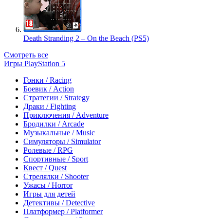
Death Stranding 2 – On the Beach (PS5)
Смотреть все
Игры PlayStation 5
Гонки / Racing
Боевик / Action
Стратегии / Strategy
Драки / Fighting
Приключения / Adventure
Бродилки / Arcade
Музыкальные / Music
Симуляторы / Simulator
Ролевые / RPG
Спортивные / Sport
Квест / Quest
Стрелялки / Shooter
Ужасы / Horror
Игры для детей
Детективы / Detective
Платформер / Platformer