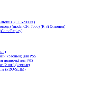
 (Япония) (CFI-2000A)
сковода) (model CFI-7000) (R-3) (Япония)
 (GameReplay)
ный)
кий красный) для PS5
ая полночь) для PS5
e (2 шт.) (черные)
hite (PRO/SLIM)